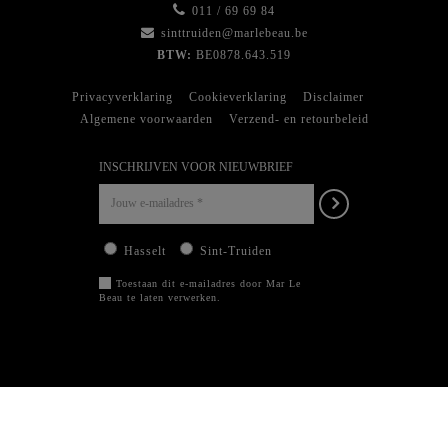
011 / 69 69 84
sinttruiden@marlebeau.be
BTW:
BE0878.643.519
Privacyverklaring
Cookieverklaring
Disclaimer
Algemene voorwaarden
Verzend- en retourbeleid
INSCHRIJVEN VOOR NIEUWBRIEF
Hasselt
Sint-Truiden
Toestaan dit e-mailadres door Mar Le
Beau te laten verwerken.
EXPLICIET
© Mar Le Beau 2026