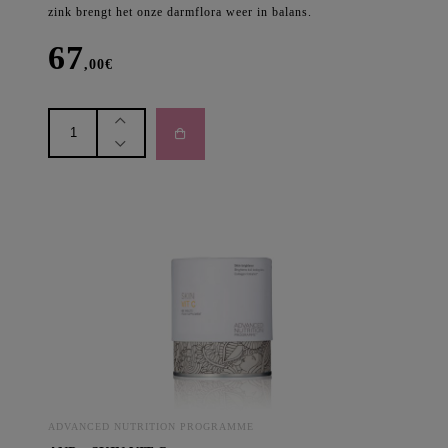
zink brengt het onze darmflora weer in balans.
67
,00
€
anp
-
Skin
Clear
Biome
aantal
ADVANCED NUTRITION PROGRAMME