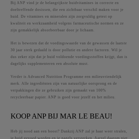
Bij ANP vind je de belangrijkste huidvitamines in correcte en
doeltreffende dosissen, die een zichtbaar verschil maken voor je
huid. De vitamines en mineralen zijn zorgvuldig getest op
kwaliteit en werkzaamheid volgens farmaceutische normen en ze
zijn gemakkelijk absorbeerbaar door je lichaam.
Het is bewezen dat de voedingswaarde van de gewassen de laatste
30 jaar sterk gedaald is door pollutie en andere factoren. Wil je
dus zeker zijn dat je huid voldoende voedingsstoffen krijgt, dan is
dagelijks supplementeren een absolute must.
Verder is Advanced Nutrition Programme een milieuvriendelijk
merk. Alle ingrediënten zijn van natuurlijke oorsprong en de
verpakkingen die ze gebruiken zijn gemaakt van 100%
recycleerbaar papier. ANP is goed voor jezelf en het milieu.
KOOP ANP BIJ MAR LE BEAU!
Heb jij nood aan een boost? Dankzij ANP zal je haar weer stralen,
je huid gevoed worden en je nagels versterken. Aarzel daarom niet