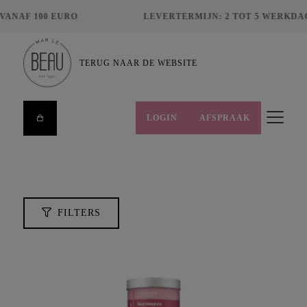
NAF 100 EURO
LEVERTERMIJN: 2 TOT 5 WERKDAG
ZOEKEN
TERUG NAAR DE WEBSITE
LOGIN
AFSPRAAK
Wis filters
FILTERS
HUIDCONDITIES
MERKEN
FILTERS
PRIJS
€
8,00
€
495,00