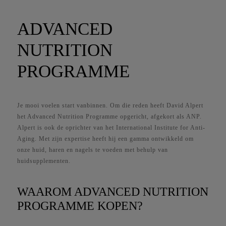
ADVANCED
NUTRITION
PROGRAMME
Je mooi voelen start vanbinnen. Om die reden heeft David Alpert
het Advanced Nutrition Programme opgericht, afgekort als ANP.
Alpert is ook de oprichter van het International Institute for Anti-
Aging. Met zijn expertise heeft hij een gamma ontwikkeld om
onze huid, haren en nagels te voeden met behulp van
huidsupplementen.
WAAROM ADVANCED NUTRITION
PROGRAMME KOPEN?