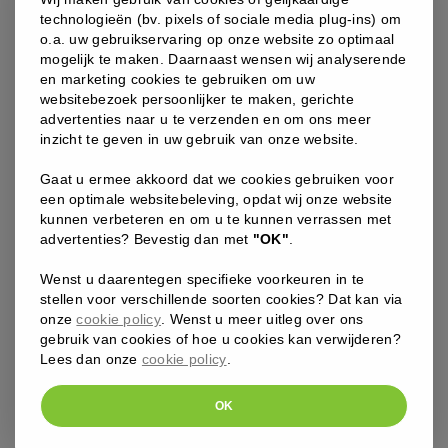
technologieën (bv. pixels of sociale media plug-ins) om
ADVANCED NUTRITION PROGRAMME
o.a. uw gebruikservaring op onze website zo optimaal
ANP – SKIN YOUTH BIOME 60 CAPS
mogelijk te maken. Daarnaast wensen wij analyserende
een unieke combinatie van goede bacteriën en vitamine C
en marketing cookies te gebruiken om uw
voor gezonde darmen en een gezonde huid
websitebezoek persoonlijker te maken, gerichte
advertenties naar u te verzenden en om ons meer
67
inzicht te geven in uw gebruik van onze website.
,00
€
Gaat u ermee akkoord dat we cookies gebruiken voor
een optimale websitebeleving, opdat wij onze website
anp
kunnen verbeteren en om u te kunnen verrassen met
-
advertenties? Bevestig dan met
"OK"
.
SKIN
YOUTH
Wenst u daarentegen specifieke voorkeuren in te
BIOME
stellen voor verschillende soorten cookies? Dat kan via
60
onze
cookie policy
. Wenst u meer uitleg over ons
caps
gebruik van cookies of hoe u cookies kan verwijderen?
aantal
Lees dan onze
cookie policy
.
OK