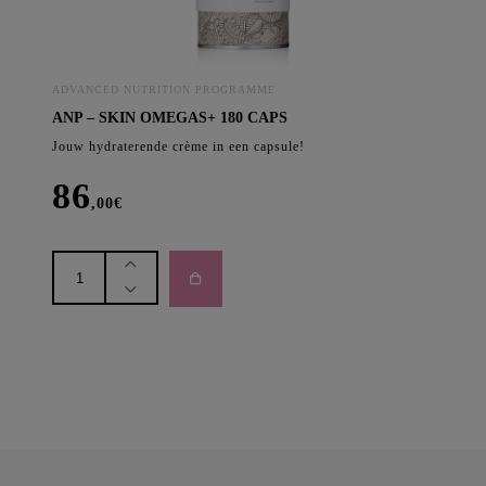
ADVANCED NUTRITION PROGRAMME
ANP – SKIN OMEGAS+ 180 CAPS
Jouw hydraterende crème in een capsule!
86
,00
€
anp
-
SKIN
OMEGAS+
180
caps
aantal