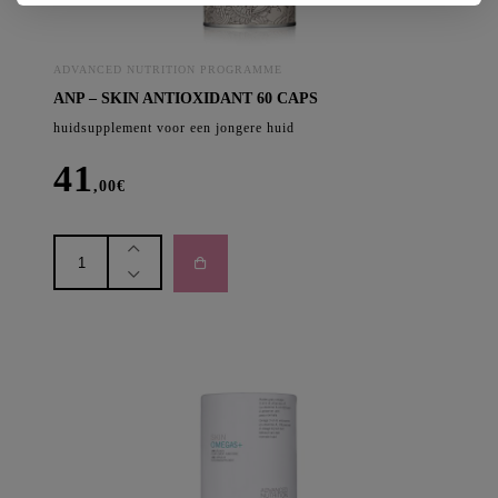
ADVANCED NUTRITION PROGRAMME
ANP – SKIN ANTIOXIDANT 60 CAPS
huidsupplement voor een jongere huid
41
,00
€
anp
-
SKIN
ANTIOXIDANT
60
caps
aantal