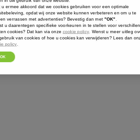
n in uw gebruik van onze website.
rateert en kalmeert je huid
 u ermee akkoord dat we cookies gebruiken voor een optimale
fixeert je make-up.
itebeleving, opdat wij onze website kunnen verbeteren en om u te
en verrassen met advertenties? Bevestig dan met
"OK"
.
8
t u daarentegen specifieke voorkeuren in te stellen voor verschille
,00
€
ten cookies? Dat kan via onze
cookie policy
. Wenst u meer uitleg ov
gebruik van cookies of hoe u cookies kan verwijderen? Lees dan on
ie policy
.
DRATION
RAY
OK
al