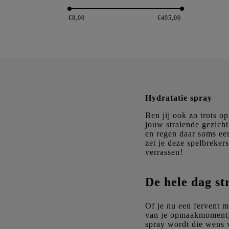
Glow Time Pro BB cream
€
8,00
€
495,00
Hydratatie spray
Ben jij ook zo trots o
jouw stralende gezich
en regen daar soms een
zet je deze spelbreker
verrassen!
De hele dag st
Of je nu een fervent m
van je opmaakmomentje
spray wordt die wens 