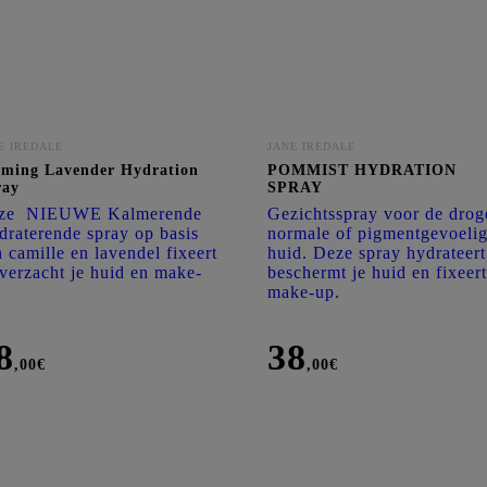
Co
E IREDALE
JANE IREDALE
lming Lavender Hydration
POMMIST HYDRATION
ray
SPRAY
ze NIEUWE Kalmerende
Gezichtsspray voor de drog
raterende spray op basis
normale of pigmentgevoeli
 camille en lavendel fixeert
huid. Deze spray hydrateert
verzacht je huid en make-
beschermt je huid en fixeert
make-up.
8
38
,00
€
,00
€
ming
POMMIST
ender
HYDRATION
ration
SPRAY
ay
aantal
al