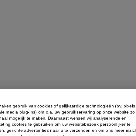
E IREDALE
maken gebruik van cookies of gelijkaardige technologieën (bv. pixels
0 HYDRATION SPRAY
ale media plug-ins) om o.a. uw gebruikservaring op onze website zo
ichtsspray voor de droge,
maal mogelijk te maken. Daarnaast wensen wij analyserende en
male en gevoelige huid.
eting cookies te gebruiken om uw websitebezoek persoonlijker te
schikt voor mensen met een
n, gerichte advertenties naar u te verzenden en om ons meer inzich
ctieve huid. Deze spray