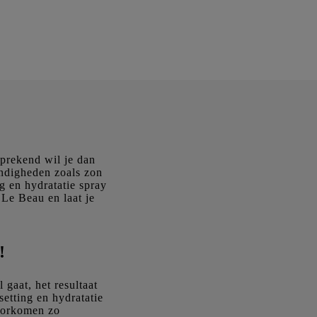
sprekend wil je dan
andigheden zoals zon
g en hydratatie spray
 Le Beau en laat je
!
 gaat, het resultaat
etting en hydratatie
voorkomen zo