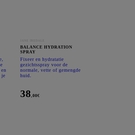
rrectives
Corrective Antioxidants
Corrective Creams
Corrective Retinols
Corrective Serums
JANE IREDALE
BALANCE HYDRATION
SPRAY
e,
Fixeer en hydratatie
ge
gezichtsspray voor de
 en
normale, vette of gemengde
 je
huid.
38
,00
€
BALANCE
HYDRATION
SPRAY
aantal