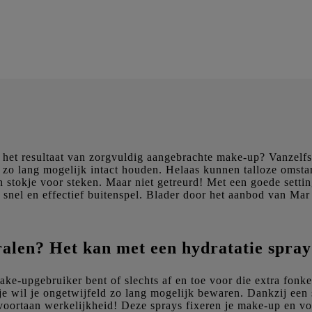
p het resultaat van zorgvuldig aangebrachte make-up? Vanzelf
t zo lang mogelijk intact houden. Helaas kunnen talloze omst
 stokje voor steken. Maar niet getreurd! Met een goede settin
s snel en effectief buitenspel. Blader door het aanbod van Mar
ralen? Het kan met een hydratatie spray
ake-upgebruiker bent of slechts af en toe voor die extra fonkel
 wil je ongetwijfeld zo lang mogelijk bewaren. Dankzij een s
voortaan werkelijkheid! Deze sprays fixeren je make-up en 