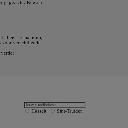
er je gezicht. Bewaar
et alleen je make-up,
 voor verschillende
 verder!
n
INSCHRIJVEN VOOR NIEUWBRIEF
Hasselt
Sint-Truiden
Toestaan dit e-mailadres door Mar Le
Beau te laten verwerken.