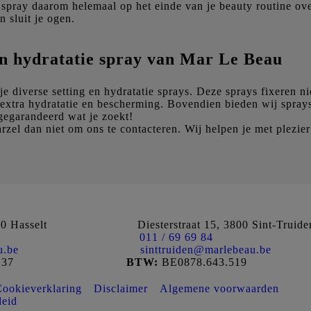
 spray daarom helemaal op het einde van je beauty routine ov
n sluit je ogen.
n hydratatie spray van Mar Le Beau
e diverse setting en hydratatie sprays. Deze sprays fixeren ni
extra hydratatie en bescherming. Bovendien bieden wij sprays
gegarandeerd wat je zoekt!
zel dan niet om ons te contacteren. Wij helpen je met plezier
0 Hasselt
Diesterstraat 15, 3800 Sint-Truide
011 / 69 69 84
u.be
sinttruiden@marlebeau.be
237
BTW:
BE0878.643.519
ookieverklaring
Disclaimer
Algemene voorwaarden
leid