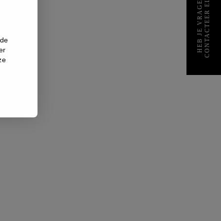
CONTACTEER ELIEN
HEB JE VRAGEN?
nde
er
ze