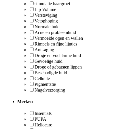
stimulatie haargroei
Lip Volume
Versteviging
Vetophoping
Normale huid
Acne en probleemhuid
Vermoeide ogen en wallen
Rimpels en fijne lijntjes
Anti-aging
Droge en vochtarme huid
Gevoelige huid
Droge of gebarsten lippen
Beschadigde huid
Cellulite
Pigmentatie
Nagelverzorging
Merken
Insentials
PUPA
Heliocare