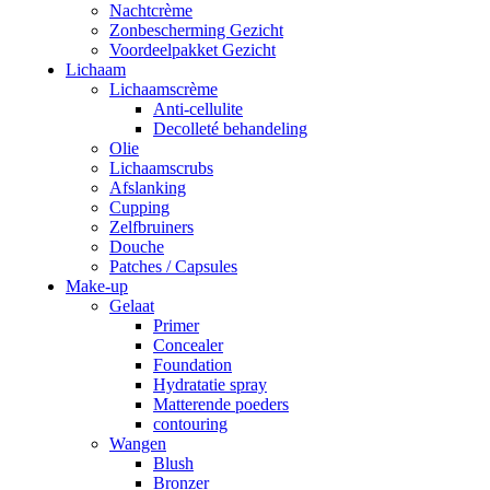
Nachtcrème
Zonbescherming Gezicht
Voordeelpakket Gezicht
Lichaam
Lichaamscrème
Anti-cellulite
Decolleté behandeling
Olie
Lichaamscrubs
Afslanking
Cupping
Zelfbruiners
Douche
Patches / Capsules
Make-up
Gelaat
Primer
Concealer
Foundation
Hydratatie spray
Matterende poeders
contouring
Wangen
Blush
Bronzer