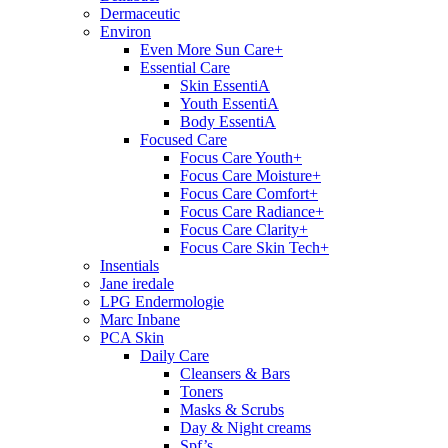
Dermaceutic
Environ
Even More Sun Care+
Essential Care
Skin EssentiA
Youth EssentiA
Body EssentiA
Focused Care
Focus Care Youth+
Focus Care Moisture+
Focus Care Comfort+
Focus Care Radiance+
Focus Care Clarity+
Focus Care Skin Tech+
Insentials
Jane iredale
LPG Endermologie
Marc Inbane
PCA Skin
Daily Care
Cleansers & Bars
Toners
Masks & Scrubs
Day & Night creams
Spf’s