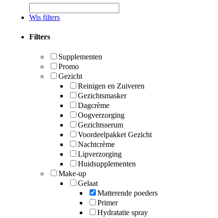
Wis filters
Filters
Supplementen
Promo
Gezicht
Reinigen en Zuiveren
Gezichtsmasker
Dagcrème
Oogverzorging
Gezichtsserum
Voordeelpakket Gezicht
Nachtcrème
Lipverzorging
Huidsupplementen
Make-up
Gelaat
Matterende poeders
Primer
Hydratatie spray