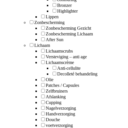
Bronzer
Highlighter
Lippen
Zonbescherming
Zonbescherming Gezicht
Zonbescherming Lichaam
After Sun
Lichaam
Lichaamscrubs
Versteviging – anti age
Lichaamscrème
Anti-cellulite
Decolleté behandeling
Olie
Patches / Capsules
Zelfbruiners
Afslanking
Cupping
Nagelverzorging
Handverzorging
Douche
voetverzorging