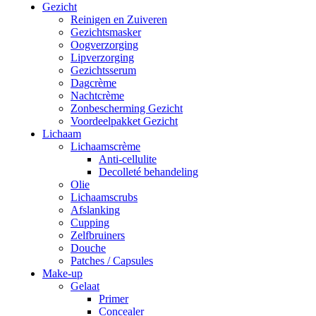
Gezicht
Reinigen en Zuiveren
Gezichtsmasker
Oogverzorging
Lipverzorging
Gezichtsserum
Dagcrème
Nachtcrème
Zonbescherming Gezicht
Voordeelpakket Gezicht
Lichaam
Lichaamscrème
Anti-cellulite
Decolleté behandeling
Olie
Lichaamscrubs
Afslanking
Cupping
Zelfbruiners
Douche
Patches / Capsules
Make-up
Gelaat
Primer
Concealer