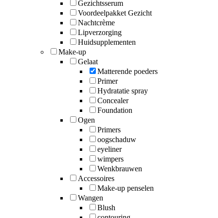
Gezichtsserum
Voordeelpakket Gezicht
Nachtcrème
Lipverzorging
Huidsupplementen
Make-up
Gelaat
Matterende poeders
Primer
Hydratatie spray
Concealer
Foundation
Ogen
Primers
oogschaduw
eyeliner
wimpers
Wenkbrauwen
Accessoires
Make-up penselen
Wangen
Blush
contouring