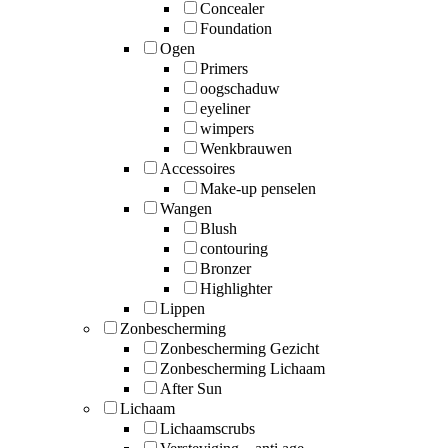
Concealer
Foundation
Ogen
Primers
oogschaduw
eyeliner
wimpers
Wenkbrauwen
Accessoires
Make-up penselen
Wangen
Blush
contouring
Bronzer
Highlighter
Lippen
Zonbescherming
Zonbescherming Gezicht
Zonbescherming Lichaam
After Sun
Lichaam
Lichaamscrubs