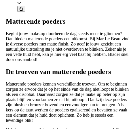
POWDER
-
TRANSLUCENT
aantal
Matterende poeders
Begint jouw make-up doorheen de dag steeds meer te glimmen?
Dan bieden matterende poeders een uitkomst. Bij Mar Le Beau vin
je diverse poeders met matte finish. Zo geef je jouw gezicht een
natuurlijke uitstraling sta je niet overdreven te blinken. Zeker als je
een vette huid hebt, kan je hier erg veel baat bij hebben. Blader snel
door ons aanbod!
De troeven van matterende poeders
Matterende poeders kennen verschillende troeven. Om te beginnen
zorgen ze ervoor dat je op het einde van de dag niet loopt te blinken
als een discobal. Daarnaast zorgen ze dat je make-up beter op zijn
plaats blijft en voorkomen ze dat hij uitloopt. Dankzij deze poeders
zijn blush en bronzer bovendien eenvoudiger aan te brengen. Als
kers op de taart werken de poeders egaliserend en bevatten ze vaak
een element dat je huid doet oplichten. Zo heb je steeds een
levendige blik!