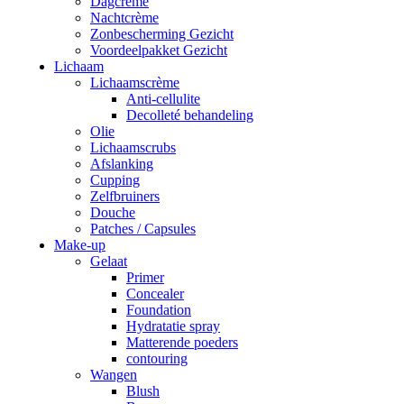
Dagcrème
Nachtcrème
Zonbescherming Gezicht
Voordeelpakket Gezicht
Lichaam
Lichaamscrème
Anti-cellulite
Decolleté behandeling
Olie
Lichaamscrubs
Afslanking
Cupping
Zelfbruiners
Douche
Patches / Capsules
Make-up
Gelaat
Primer
Concealer
Foundation
Hydratatie spray
Matterende poeders
contouring
Wangen
Blush