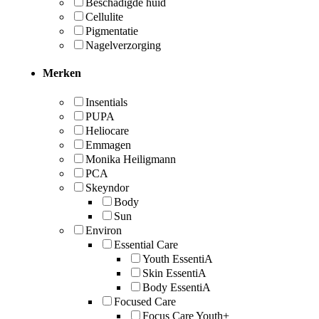
Beschadigde huid
Cellulite
Pigmentatie
Nagelverzorging
Merken
Insentials
PUPA
Heliocare
Emmagen
Monika Heiligmann
PCA
Skeyndor
Body
Sun
Environ
Essential Care
Youth EssentiA
Skin EssentiA
Body EssentiA
Focused Care
Focus Care Youth+