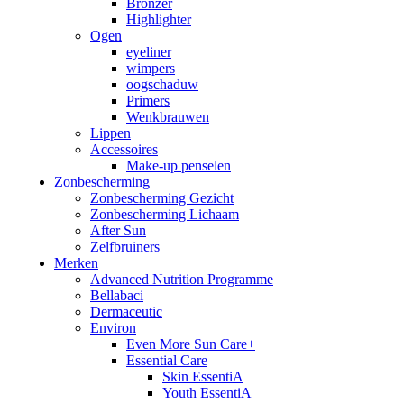
Bronzer
Highlighter
Ogen
eyeliner
wimpers
oogschaduw
Primers
Wenkbrauwen
Lippen
Accessoires
Make-up penselen
Zonbescherming
Zonbescherming Gezicht
Zonbescherming Lichaam
After Sun
Zelfbruiners
Merken
Advanced Nutrition Programme
Bellabaci
Dermaceutic
Environ
Even More Sun Care+
Essential Care
Skin EssentiA
Youth EssentiA