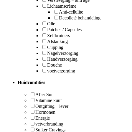
Versteviging – anti age
Lichaamscrème
Anti-cellulite
Decolleté behandeling
Olie
Patches / Capsules
Zelfbruiners
Afslanking
Cupping
Nagelverzorging
Handverzorging
Douche
voetverzorging
Huidcondities
After Sun
Vitamine kuur
Ontgifting – lever
Hormonen
Energie
vetverbranding
Suiker Cravings