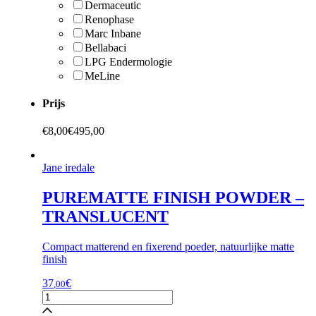
Dermaceutic
Renophase
Marc Inbane
Bellabaci
LPG Endermologie
MeLine
Prijs
€
8,00
€
495,00
Jane iredale
PUREMATTE FINISH POWDER –
TRANSLUCENT
Compact matterend en fixerend poeder, natuurlijke matte
finish
37
€
,00
PUREMATTE
FINISH