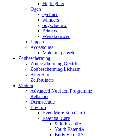
Highlighter
Ogen
eyeliner
wimpers
oogschaduw
Primers
Wenkbrauwen
Lippen
Accessoires
Make-up penselen
Zonbescherming
Zonbescherming Gezicht
Zonbescherming Lichaam
After Sun
Zelfbruiners
Merken
Advanced Nutrition Programme
Bellabaci
Dermaceutic
Environ
Even More Sun Care+
Essential Care
Skin EssentiA
Youth EssentiA
Body EssentiA