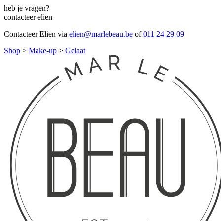
heb je vragen?
contacteer elien
Contacteer Elien via
elien@marlebeau.be
of
011 24 29 09
Shop
>
Make-up
>
Gelaat