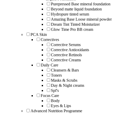
Purepressed Base mineral foundation
Beyond matte liquid foundation
Hydropure tinted serum
Amazing Base Loose mineral powder
Dream Tint Tinted Moisturizer
Glow Time Pro BB cream
PCA Skin
Correctives
Corrective Serums
Corrective Antioxidants
Corrective Retinols
Corrective Creams
Daily Care
Cleansers & Bars
Toners
Masks & Scrubs
Day & Night creams
Spf's
Focus Care
Body
Eyes & Lips
Advanced Nutrition Programme