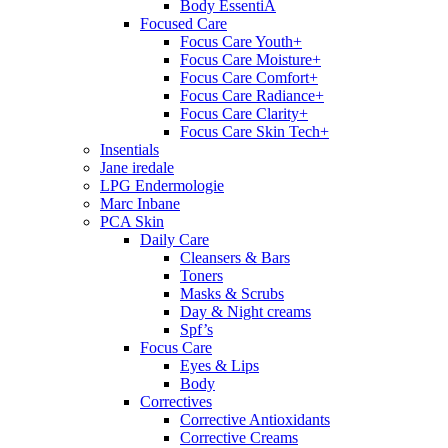
Body EssentiA
Focused Care
Focus Care Youth+
Focus Care Moisture+
Focus Care Comfort+
Focus Care Radiance+
Focus Care Clarity+
Focus Care Skin Tech+
Insentials
Jane iredale
LPG Endermologie
Marc Inbane
PCA Skin
Daily Care
Cleansers & Bars
Toners
Masks & Scrubs
Day & Night creams
Spf’s
Focus Care
Eyes & Lips
Body
Correctives
Corrective Antioxidants
Corrective Creams