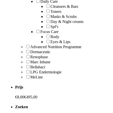
Daily Care
Cleansers & Bars
Toners
Masks & Scrubs
Day & Night creams
Spf's
Focus Care
Body
Eyes & Lips
Advanced Nutrition Programme
Dermaceutic
Renophase
Marc Inbane
Bellabaci
LPG Endermologie
MeLine
Prijs
€
8,00
€
495,00
Zoeken