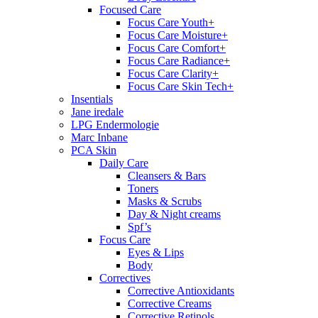
Focused Care
Focus Care Youth+
Focus Care Moisture+
Focus Care Comfort+
Focus Care Radiance+
Focus Care Clarity+
Focus Care Skin Tech+
Insentials
Jane iredale
LPG Endermologie
Marc Inbane
PCA Skin
Daily Care
Cleansers & Bars
Toners
Masks & Scrubs
Day & Night creams
Spf’s
Focus Care
Eyes & Lips
Body
Correctives
Corrective Antioxidants
Corrective Creams
Corrective Retinols