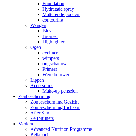
Foundation
Hydratatie spray
Matterende poeders
contouring
Wangen
Blush
Bronzer
Highlighter
Ogen
eyeliner
wimpers
oogschaduw
Primers
Wenkbrauwen
Lippen
Accessoires
Make-up penselen
Zonbescherming
Zonbescherming Gezicht
Zonbescherming Lichaam
After Sun
Zelfbruiners
Merken
Advanced Nutrition Programme
Bellabaci