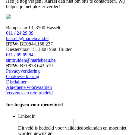
Heb je nog vragen? Aarzel dan niet om ons te contacteren. Wij
helpen je met plezier verder!
Bampslaan 13, 3500 Hasselt
011 / 24 29 09
hasselt@marlebeau.be
BTW:
BE0844.158.237
Diesterstraat 15, 3800 Sint-Truiden
011 / 69 69 84
sinttruiden@marlebeau.be
BTW:
BE0878.643.519
Privacyverklaring
Cookieverklaring
Disclaimer
Algemene voorwaarden
Verzend- en retourbeleid
Inschrijven voor nieuwbrief
LinkedIn
Dit veld is bedoeld voor validatiedoeleinden en moet niet
worden gewijzigd.