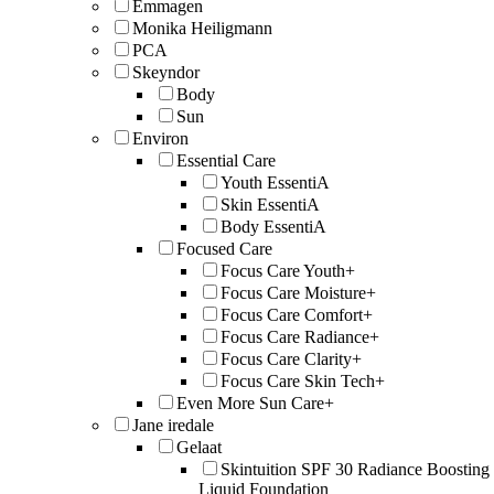
Emmagen
Monika Heiligmann
PCA
Skeyndor
Body
Sun
Environ
Essential Care
Youth EssentiA
Skin EssentiA
Body EssentiA
Focused Care
Focus Care Youth+
Focus Care Moisture+
Focus Care Comfort+
Focus Care Radiance+
Focus Care Clarity+
Focus Care Skin Tech+
Even More Sun Care+
Jane iredale
Gelaat
Skintuition SPF 30 Radiance Boosting
Liquid Foundation