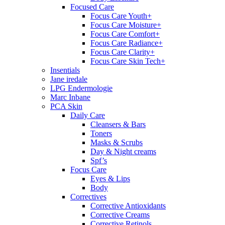
Focused Care
Focus Care Youth+
Focus Care Moisture+
Focus Care Comfort+
Focus Care Radiance+
Focus Care Clarity+
Focus Care Skin Tech+
Insentials
Jane iredale
LPG Endermologie
Marc Inbane
PCA Skin
Daily Care
Cleansers & Bars
Toners
Masks & Scrubs
Day & Night creams
Spf’s
Focus Care
Eyes & Lips
Body
Correctives
Corrective Antioxidants
Corrective Creams
Corrective Retinols