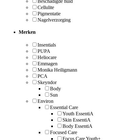
Beschadigde huid
Cellulite
Pigmentatie
Nagelverzorging
Merken
Insentials
PUPA
Heliocare
Emmagen
Monika Heiligmann
PCA
Skeyndor
Body
Sun
Environ
Essential Care
Youth EssentiA
Skin EssentiA
Body EssentiA
Focused Care
Focus Care Youth+