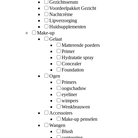
Gezichtsserum
Voordeelpakket Gezicht
Nachtcrème
Lipverzorging
Huidsupplementen
Make-up
Gelaat
Matterende poeders
Primer
Hydratatie spray
Concealer
Foundation
Ogen
Primers
oogschaduw
eyeliner
wimpers
Wenkbrauwen
Accessoires
Make-up penselen
Wangen
Blush
contouring