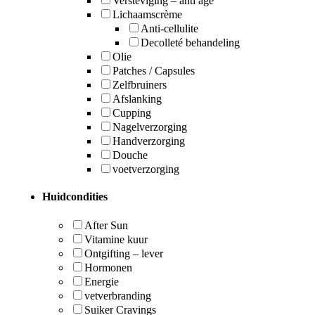
Versteviging – anti age
Lichaamscrème
Anti-cellulite
Decolleté behandeling
Olie
Patches / Capsules
Zelfbruiners
Afslanking
Cupping
Nagelverzorging
Handverzorging
Douche
voetverzorging
Huidcondities
After Sun
Vitamine kuur
Ontgifting – lever
Hormonen
Energie
vetverbranding
Suiker Cravings