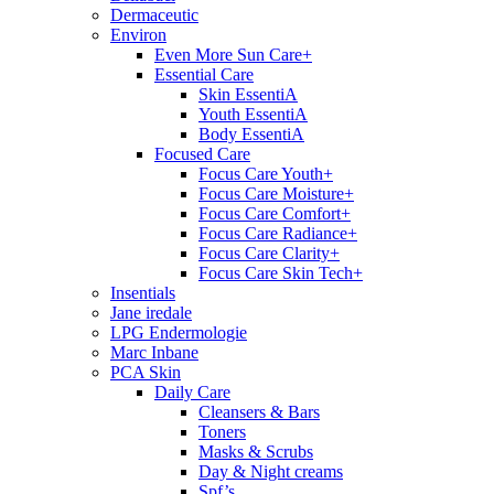
Dermaceutic
Environ
Even More Sun Care+
Essential Care
Skin EssentiA
Youth EssentiA
Body EssentiA
Focused Care
Focus Care Youth+
Focus Care Moisture+
Focus Care Comfort+
Focus Care Radiance+
Focus Care Clarity+
Focus Care Skin Tech+
Insentials
Jane iredale
LPG Endermologie
Marc Inbane
PCA Skin
Daily Care
Cleansers & Bars
Toners
Masks & Scrubs
Day & Night creams
Spf’s