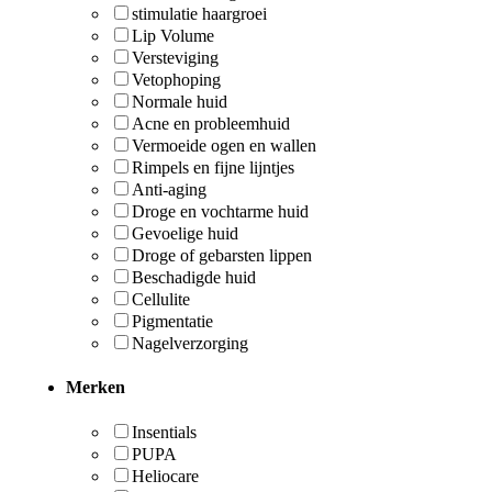
stimulatie haargroei
Lip Volume
Versteviging
Vetophoping
Normale huid
Acne en probleemhuid
Vermoeide ogen en wallen
Rimpels en fijne lijntjes
Anti-aging
Droge en vochtarme huid
Gevoelige huid
Droge of gebarsten lippen
Beschadigde huid
Cellulite
Pigmentatie
Nagelverzorging
Merken
Insentials
PUPA
Heliocare