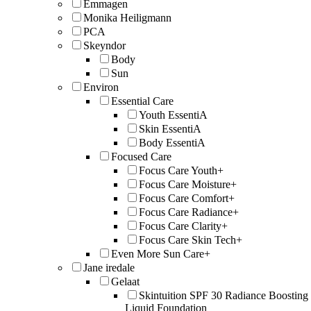
Emmagen
Monika Heiligmann
PCA
Skeyndor
Body
Sun
Environ
Essential Care
Youth EssentiA
Skin EssentiA
Body EssentiA
Focused Care
Focus Care Youth+
Focus Care Moisture+
Focus Care Comfort+
Focus Care Radiance+
Focus Care Clarity+
Focus Care Skin Tech+
Even More Sun Care+
Jane iredale
Gelaat
Skintuition SPF 30 Radiance Boosting
Liquid Foundation