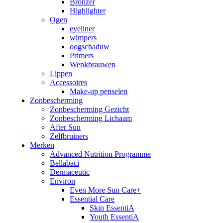
Bronzer
Highlighter
Ogen
eyeliner
wimpers
oogschaduw
Primers
Wenkbrauwen
Lippen
Accessoires
Make-up penselen
Zonbescherming
Zonbescherming Gezicht
Zonbescherming Lichaam
After Sun
Zelfbruiners
Merken
Advanced Nutrition Programme
Bellabaci
Dermaceutic
Environ
Even More Sun Care+
Essential Care
Skin EssentiA
Youth EssentiA