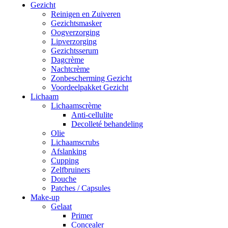
Gezicht
Reinigen en Zuiveren
Gezichtsmasker
Oogverzorging
Lipverzorging
Gezichtsserum
Dagcrème
Nachtcrème
Zonbescherming Gezicht
Voordeelpakket Gezicht
Lichaam
Lichaamscrème
Anti-cellulite
Decolleté behandeling
Olie
Lichaamscrubs
Afslanking
Cupping
Zelfbruiners
Douche
Patches / Capsules
Make-up
Gelaat
Primer
Concealer