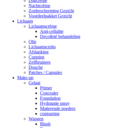
Dagcrème
Nachtcrème
Zonbescherming Gezicht
Voordeelpakket Gezicht
Lichaam
Lichaamscrème
Anti-cellulite
Decolleté behandeling
Olie
Lichaamscrubs
Afslanking
Cupping
Zelfbruiners
Douche
Patches / Capsules
Make-up
Gelaat
Primer
Concealer
Foundation
Hydratatie spray
Matterende poeders
contouring
Wangen
Blush