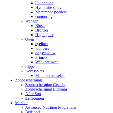
Foundation
Hydratatie spray
Matterende poeders
contouring
Wangen
Blush
Bronzer
Highlighter
Ogen
eyeliner
wimpers
oogschaduw
Primers
Wenkbrauwen
Lippen
Accessoires
Make-up penselen
Zonbescherming
Zonbescherming Gezicht
Zonbescherming Lichaam
After Sun
Zelfbruiners
Merken
Advanced Nutrition Programme
Bellabaci