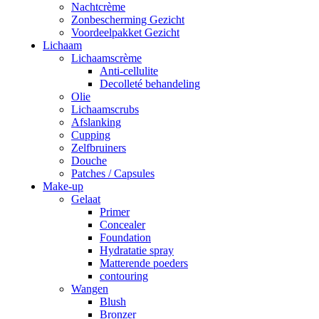
Nachtcrème
Zonbescherming Gezicht
Voordeelpakket Gezicht
Lichaam
Lichaamscrème
Anti-cellulite
Decolleté behandeling
Olie
Lichaamscrubs
Afslanking
Cupping
Zelfbruiners
Douche
Patches / Capsules
Make-up
Gelaat
Primer
Concealer
Foundation
Hydratatie spray
Matterende poeders
contouring
Wangen
Blush
Bronzer