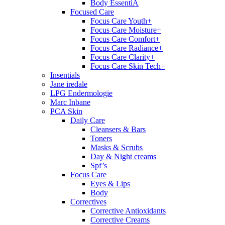
Body EssentiA
Focused Care
Focus Care Youth+
Focus Care Moisture+
Focus Care Comfort+
Focus Care Radiance+
Focus Care Clarity+
Focus Care Skin Tech+
Insentials
Jane iredale
LPG Endermologie
Marc Inbane
PCA Skin
Daily Care
Cleansers & Bars
Toners
Masks & Scrubs
Day & Night creams
Spf’s
Focus Care
Eyes & Lips
Body
Correctives
Corrective Antioxidants
Corrective Creams