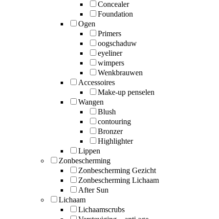
Concealer
Foundation
Ogen
Primers
oogschaduw
eyeliner
wimpers
Wenkbrauwen
Accessoires
Make-up penselen
Wangen
Blush
contouring
Bronzer
Highlighter
Lippen
Zonbescherming
Zonbescherming Gezicht
Zonbescherming Lichaam
After Sun
Lichaam
Lichaamscrubs