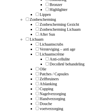
Bronzer
Highlighter
Lippen
Zonbescherming
Zonbescherming Gezicht
Zonbescherming Lichaam
After Sun
Lichaam
Lichaamscrubs
Versteviging – anti age
Lichaamscrème
Anti-cellulite
Decolleté behandeling
Olie
Patches / Capsules
Zelfbruiners
Afslanking
Cupping
Nagelverzorging
Handverzorging
Douche
voetverzorging