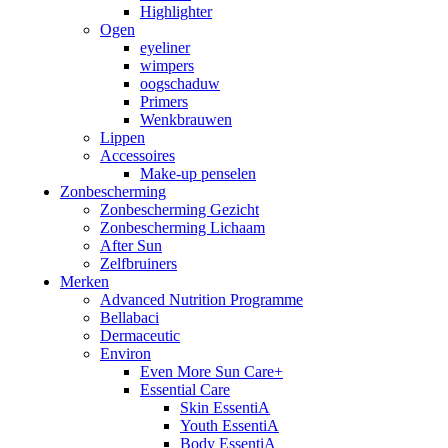
Highlighter
Ogen
eyeliner
wimpers
oogschaduw
Primers
Wenkbrauwen
Lippen
Accessoires
Make-up penselen
Zonbescherming
Zonbescherming Gezicht
Zonbescherming Lichaam
After Sun
Zelfbruiners
Merken
Advanced Nutrition Programme
Bellabaci
Dermaceutic
Environ
Even More Sun Care+
Essential Care
Skin EssentiA
Youth EssentiA
Body EssentiA