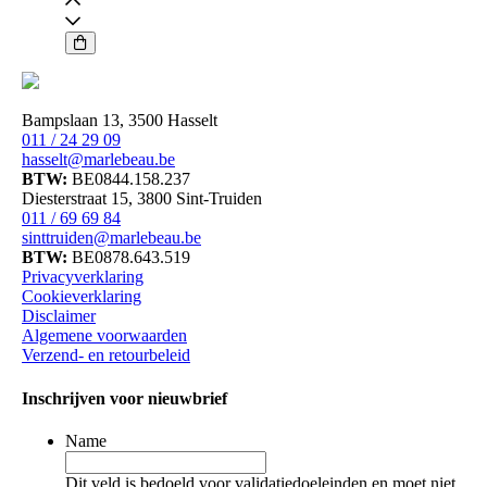
-
Hydramatte
aantal
Bampslaan 13, 3500 Hasselt
011 / 24 29 09
hasselt@marlebeau.be
BTW:
BE0844.158.237
Diesterstraat 15, 3800 Sint-Truiden
011 / 69 69 84
sinttruiden@marlebeau.be
BTW:
BE0878.643.519
Privacyverklaring
Cookieverklaring
Disclaimer
Algemene voorwaarden
Verzend- en retourbeleid
Inschrijven voor nieuwbrief
Name
Dit veld is bedoeld voor validatiedoeleinden en moet niet