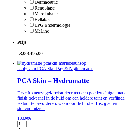
Dermaceutic
Renophase
Marc Inbane
Bellabaci
LPG Endermologie
MeLine
Prijs
€
8,00
€
495,00
Daily CarePCA SkinDay & Night creams
PCA Skin – Hydramatte
Deze luxueuze gel-moisturizer met een poederachtige, matte
finish trekt snel in de huid om een ​​heldere teint en verfijnde
textuur te bevorderen, waardoor de huid er fris, glad en
stralend uitziet.
133
€
,00
PCA
Skin