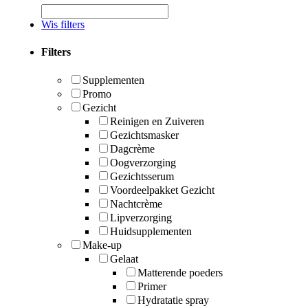
Wis filters
Filters
Supplementen
Promo
Gezicht
Reinigen en Zuiveren
Gezichtsmasker
Dagcrème
Oogverzorging
Gezichtsserum
Voordeelpakket Gezicht
Nachtcrème
Lipverzorging
Huidsupplementen
Make-up
Gelaat
Matterende poeders
Primer
Hydratatie spray