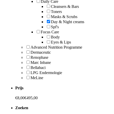
Daily Care
Cleansers & Bars
Toners
Masks & Scrubs
Day & Night creams
Spf's
Focus Care
Body
Eyes & Lips
Advanced Nutrition Programme
Dermaceutic
Renophase
Marc Inbane
Bellabaci
LPG Endermologie
MeLine
Prijs
€
8,00
€
495,00
Zoeken