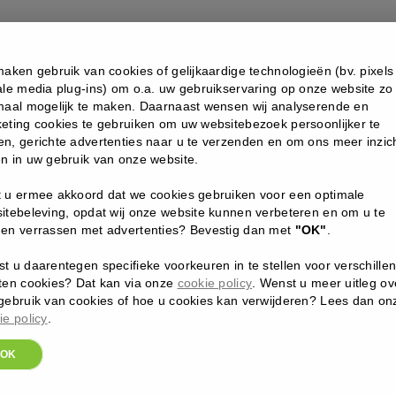
ning
-
ion
NIEUW
al
Perle
De
maken gebruik van cookies of gelijkaardige technologieën (bv. pixels
Soleil
ale media plug-ins) om o.a. uw gebruikservaring op onze website zo
NAD+
maal mogelijk te maken. Daarnaast wensen wij analyserende en
coming
eting cookies te gebruiken om uw websitebezoek persoonlijker te
soon
n, gerichte advertenties naar u te verzenden en om ons meer inzich
aantal
n in uw gebruik van onze website.
 u ermee akkoord dat we cookies gebruiken voor een optimale
itebeleving, opdat wij onze website kunnen verbeteren en om u te
en verrassen met advertenties? Bevestig dan met
"OK"
.
t u daarentegen specifieke voorkeuren in te stellen voor verschille
ten cookies? Dat kan via onze
cookie policy
. Wenst u meer uitleg ov
gebruik van cookies of hoe u cookies kan verwijderen? Lees dan on
ie policy
.
C INBANE
MARC INBANE
TURAL TANNING MOUSSE
MARC INBANE NATURAL
OK
RC INBANE
TANNING SPRAY 200ML
 9 dagen een zomerse teint en
De Award-winning Marc Inbane Sp