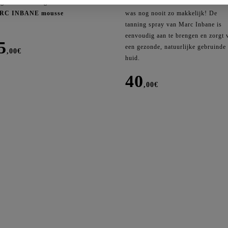
gieke uitstraling met dé
voor hem & haar. Bruinen zonder z
RC INBANE mousse
was nog nooit zo makkelijk! De
tanning spray van Marc Inbane is
eenvoudig aan te brengen en zorgt 
5
een gezonde, natuurlijke gebruinde
,00
€
huid.
40
ral
,00
€
ning
sse
c
Marc
ane
Inbane
al
Natural
tanning
spray
200ml
aantal