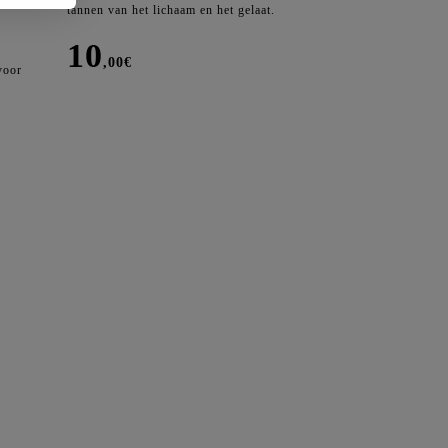
on
tannen van het lichaam en het gelaat.
10
,00
€
voor
Marc
Inbane
Glove
aantal