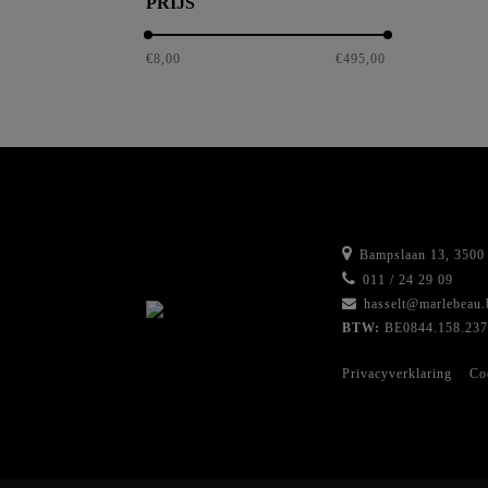
PRIJS
Glow Time Pro BB cream
€
8,00
€
495,00
Bampslaan 13, 3500 
011 / 24 29 09
hasselt@marlebeau.
BTW:
BE0844.158.237
Privacyverklaring
Co