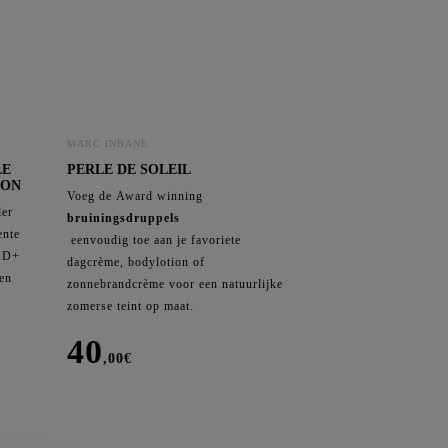
Body
rectives
orrective Antioxidants
orrective Creams
orrective Retinols
orrective Serums
MARC INBANE
LE
PERLE DE SOLEIL
OON
Voeg de Award winning
der
bruiningsdruppels
ente
eenvoudig toe aan je favoriete
NAD+
dagcrème, bodylotion of
en
zonnebrandcrème voor een natuurlijke
zomerse teint op maat.
40
,00
€
Perle
de