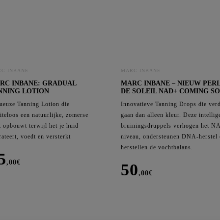
Cor
C
C
C
C
C INBANE
MARC INBANE
RC INBANE: GRADUAL
MARC INBANE – NIEUW PER
NNING LOTION
DE SOLEIL NAD+ COMING S
ueuze Tanning Lotion die
Innovatieve Tanning Drops die ver
iteloos een natuurlijke, zomerse
gaan dan alleen kleur. Deze intellig
t opbouwt terwijl het je huid
bruiningsdruppels verhogen het 
ateert, voedt en versterkt
niveau, ondersteunen DNA-herstel 
herstellen de vochtbalans.
5
,00
€
50
,00
€
c
ne:
Marc
dual
Inbane