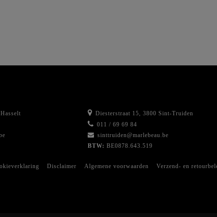
Hasselt
Diesterstraat 15, 3800 Sint-Truiden
011 / 69 69 84
be
sinttruiden@marlebeau.be
BTW:
BE0878.643.519
okieverklaring
Disclaimer
Algemene voorwaarden
Verzend- en retourbel