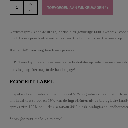
D20
TOEVOEGEN AAN WINKELWAGEN
HYDRATION
SPRAY
aantal
Gezichtsspray voor de droge, normale en gevoelige huid. Geschikt voor 
huid. Deze spray hydrateert en kalmeert je huid en fixeert je make-up.
Het is dÃ© finishing touch van je make-up.
TIP:
Neem D
0 overal mee voor extra hydratatie op ieder moment van de
2
het vliegtuig; het mag in de handbagage!
ECOCERT LABEL
Toegekend aan producten die minimaal 95% ingrediënten van natuurlijke
minimaal tussen 5% en 10% van de ingrediënten uit de biologische land
sprays zijn 100% natuurlijk waarvan 30% uit de biologische landbouwtee
Spray for your make-up to stay!