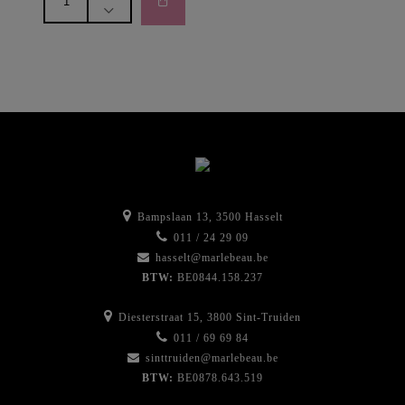
iredale
-
AMAZING
BASE
loose
powder
-
GOLDEN
GLOW
aantal
Bampslaan 13, 3500 Hasselt
011 / 24 29 09
hasselt@marlebeau.be
BTW:
BE0844.158.237
Diesterstraat 15, 3800 Sint-Truiden
011 / 69 69 84
sinttruiden@marlebeau.be
BTW:
BE0878.643.519