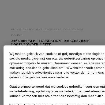
GELAATJANE IREDALEAMAZING BASE LOOSE MINERAL
POWDER
JANE IREDALE – FOUNDATION – AMAZING BASE
LOOSE POWDER- LATTE
Licht glanzende losse poeder foundation voor de normale,
Wij maken gebruik van cookies of gelijkaardige technologieën (
droge, vochtarme en doffe huid. Deze basis heeft een SPF 20
sociale media plug-ins) om o.a. uw gebruikservaring op onze 
en is waterbestendig.
optimaal mogelijk te maken. Daarnaast wensen wij analysere
marketing cookies te gebruiken om uw websitebezoek persoonl
52
maken, gerichte advertenties naar u te verzenden en om ons 
,00
€
geven in uw gebruik van onze website.
jane
Gaat u ermee akkoord dat we cookies gebruiken voor een op
websitebeleving, opdat wij onze website kunnen verbeteren e
iredale
kunnen verrassen met advertenties? Bevestig dan met
"OK"
.
-
foundation