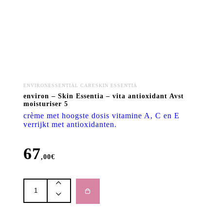
Rimpels en fijne lijntjes
Anti-aging
Droge en vochtarme huid
Gevoelige huid
Droge of gebarsten lippen
Beschadigde huid
ENVIRONESSENTIAL CARESKIN ESSENTIA
environ – Skin Essentia – vita antioxidant Avst
Cellulite
moisturiser 5
Pigmentatie
crème met hoogste dosis vitamine A, C en E
verrijkt met antioxidanten.
Nagelverzorging
67
MERKEN
,00
€
Insentials
environ
PUPA
-
Skin
Heliocare
Essentia
-
Emmagen
vita