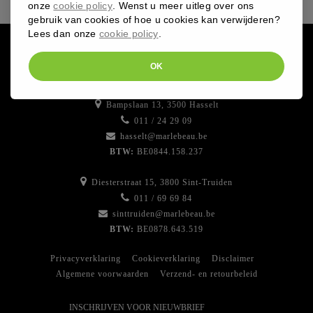
onze
cookie policy
. Wenst u meer uitleg over ons
gebruik van cookies of hoe u cookies kan verwijderen?
Lees dan onze
cookie policy
.
OK
Bampslaan 13, 3500 Hasselt
011 / 24 29 09
hasselt@marlebeau.be
BTW:
BE0844.158.237
Diesterstraat 15, 3800 Sint-Truiden
011 / 69 69 84
sinttruiden@marlebeau.be
BTW:
BE0878.643.519
Privacyverklaring
Cookieverklaring
Disclaimer
Algemene voorwaarden
Verzend- en retourbeleid
INSCHRIJVEN VOOR NIEUWBRIEF