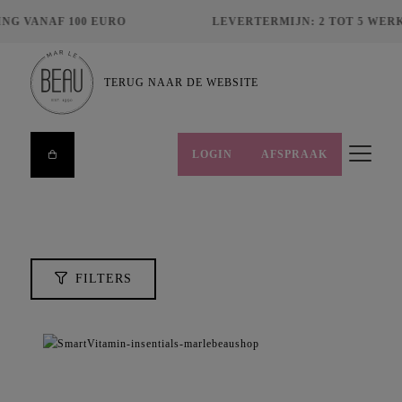
NG VANAF 100 EURO
LEVERTERMIJN: 2 TOT 5 WER
ZOEKEN
TERUG NAAR DE WEBSITE
LOGIN
AFSPRAAK
Wis filters
FILTERS
HUIDCONDITIES
MERKEN
FILTERS
PRIJS
€
8,00
€
495,00