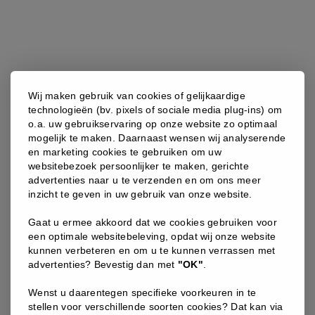
INSENTIALS
Wij maken gebruik van cookies of gelijkaardige
INSENTIALS – SMART VITAMINS FOR HER
technologieën (bv. pixels of sociale media plug-ins) om
o.a. uw gebruikservaring op onze website zo optimaal
Dé smart vitamines die elke vrouw nodig heeft, in één
mogelijk te maken. Daarnaast wensen wij analyserende
capsule.
en marketing cookies te gebruiken om uw
websitebezoek persoonlijker te maken, gerichte
30
,00
€
advertenties naar u te verzenden en om ons meer
inzicht te geven in uw gebruik van onze website.
Insentials
Gaat u ermee akkoord dat we cookies gebruiken voor
-
een optimale websitebeleving, opdat wij onze website
Smart
kunnen verbeteren en om u te kunnen verrassen met
Vitamins
advertenties? Bevestig dan met
"OK"
.
for
Wenst u daarentegen specifieke voorkeuren in te
Her
stellen voor verschillende soorten cookies? Dat kan via
aantal