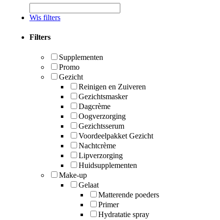
Wis filters
Filters
Supplementen
Promo
Gezicht
Reinigen en Zuiveren
Gezichtsmasker
Dagcrème
Oogverzorging
Gezichtsserum
Voordeelpakket Gezicht
Nachtcrème
Lipverzorging
Huidsupplementen
Make-up
Gelaat
Matterende poeders
Primer
Hydratatie spray