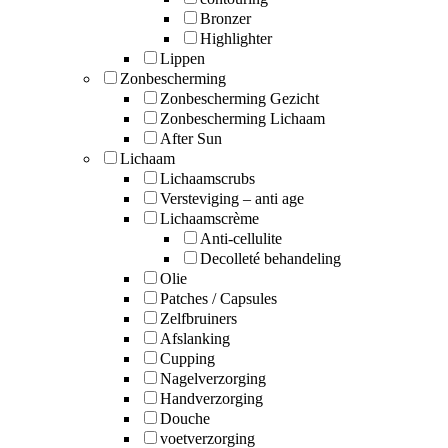
Bronzer
Highlighter
Lippen
Zonbescherming
Zonbescherming Gezicht
Zonbescherming Lichaam
After Sun
Lichaam
Lichaamscrubs
Versteviging – anti age
Lichaamscrème
Anti-cellulite
Decolleté behandeling
Olie
Patches / Capsules
Zelfbruiners
Afslanking
Cupping
Nagelverzorging
Handverzorging
Douche
voetverzorging