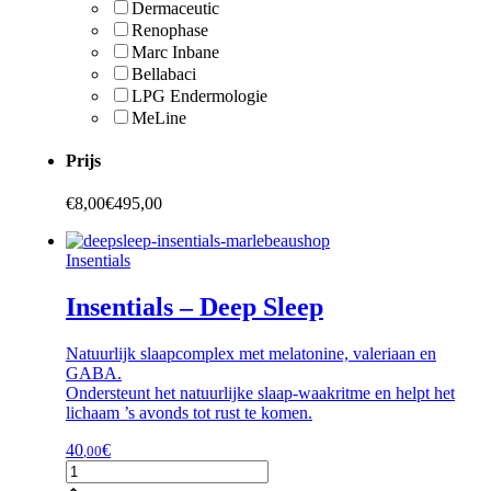
Dermaceutic
Renophase
Marc Inbane
Bellabaci
LPG Endermologie
MeLine
Prijs
€
8,00
€
495,00
Insentials
Insentials – Deep Sleep
Natuurlijk slaapcomplex met melatonine, valeriaan en
GABA.
Ondersteunt het natuurlijke slaap-waakritme en helpt het
lichaam ’s avonds tot rust te komen.
40
€
,00
Insentials
-