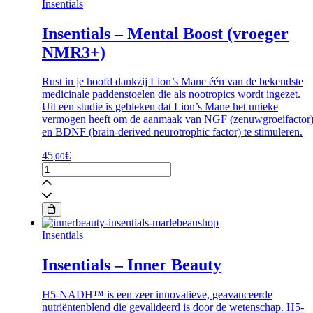
Insentials
Insentials – Mental Boost (vroeger
NMR3+)
Rust in je hoofd dankzij Lion’s Mane één van de bekendste
medicinale paddenstoelen die als nootropics wordt ingezet.
Uit een studie is gebleken dat Lion’s Mane het unieke
vermogen heeft om de aanmaak van NGF (zenuwgroeifactor
en BDNF (brain-derived neurotrophic factor) te stimuleren.
45
€
,00
Insentials
-
Mental
Boost
(vroeger
NMR3+)
Insentials
aantal
Insentials – Inner Beauty
H5-NADH™ is een zeer innovatieve, geavanceerde
nutriëntenblend die gevalideerd is door de wetenschap. H5-