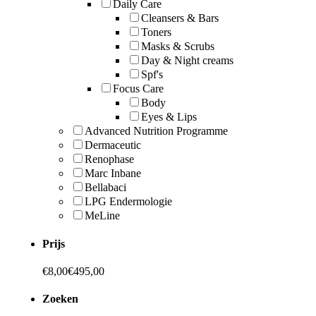
Daily Care
Cleansers & Bars
Toners
Masks & Scrubs
Day & Night creams
Spf's
Focus Care
Body
Eyes & Lips
Advanced Nutrition Programme
Dermaceutic
Renophase
Marc Inbane
Bellabaci
LPG Endermologie
MeLine
Prijs
€
8,00
€
495,00
Zoeken