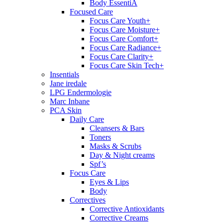
Body EssentiA
Focused Care
Focus Care Youth+
Focus Care Moisture+
Focus Care Comfort+
Focus Care Radiance+
Focus Care Clarity+
Focus Care Skin Tech+
Insentials
Jane iredale
LPG Endermologie
Marc Inbane
PCA Skin
Daily Care
Cleansers & Bars
Toners
Masks & Scrubs
Day & Night creams
Spf’s
Focus Care
Eyes & Lips
Body
Correctives
Corrective Antioxidants
Corrective Creams