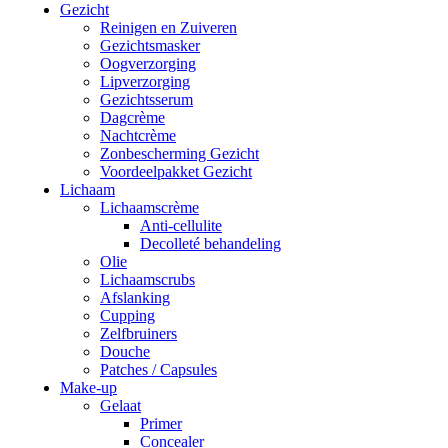
Gezicht
Reinigen en Zuiveren
Gezichtsmasker
Oogverzorging
Lipverzorging
Gezichtsserum
Dagcrème
Nachtcrème
Zonbescherming Gezicht
Voordeelpakket Gezicht
Lichaam
Lichaamscrème
Anti-cellulite
Decolleté behandeling
Olie
Lichaamscrubs
Afslanking
Cupping
Zelfbruiners
Douche
Patches / Capsules
Make-up
Gelaat
Primer
Concealer