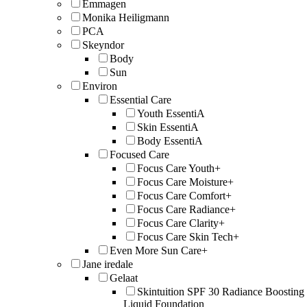
Emmagen
Monika Heiligmann
PCA
Skeyndor
Body
Sun
Environ
Essential Care
Youth EssentiA
Skin EssentiA
Body EssentiA
Focused Care
Focus Care Youth+
Focus Care Moisture+
Focus Care Comfort+
Focus Care Radiance+
Focus Care Clarity+
Focus Care Skin Tech+
Even More Sun Care+
Jane iredale
Gelaat
Skintuition SPF 30 Radiance Boosting
Liquid Foundation