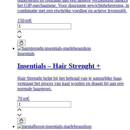
ondersteunt en bijdraagt aan een langere verzadiging dankzij
het GIP-mechanisme. Voor duurzame gewichtsbeheersing, in
combinatie met een eiwitrijke voeding en actieve levensstijl.
150
€
,00
Insentials
-
Metabolic
REE
30
shots
Insentials
aantal
Insentials – Hair Strenght +
Hair Strenght helpt bij het behoud van je natuurlijke haar,
vertraagt het proces van kaal worden en draagt bij aan een
normale haargroei.
70
€
,00
Insentials
-
Hair
Strenght
+
aantal