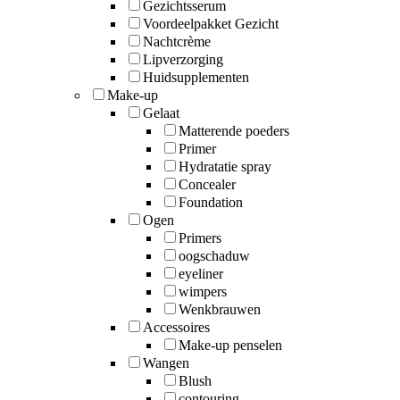
Gezichtsserum
Voordeelpakket Gezicht
Nachtcrème
Lipverzorging
Huidsupplementen
Make-up
Gelaat
Matterende poeders
Primer
Hydratatie spray
Concealer
Foundation
Ogen
Primers
oogschaduw
eyeliner
wimpers
Wenkbrauwen
Accessoires
Make-up penselen
Wangen
Blush
contouring