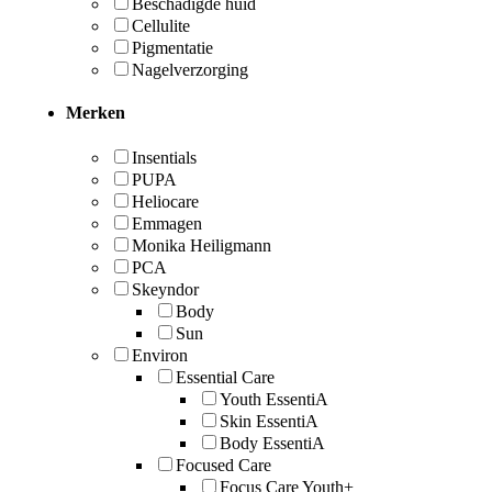
Beschadigde huid
Cellulite
Pigmentatie
Nagelverzorging
Merken
Insentials
PUPA
Heliocare
Emmagen
Monika Heiligmann
PCA
Skeyndor
Body
Sun
Environ
Essential Care
Youth EssentiA
Skin EssentiA
Body EssentiA
Focused Care
Focus Care Youth+