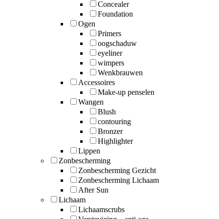
Concealer
Foundation
Ogen
Primers
oogschaduw
eyeliner
wimpers
Wenkbrauwen
Accessoires
Make-up penselen
Wangen
Blush
contouring
Bronzer
Highlighter
Lippen
Zonbescherming
Zonbescherming Gezicht
Zonbescherming Lichaam
After Sun
Lichaam
Lichaamscrubs