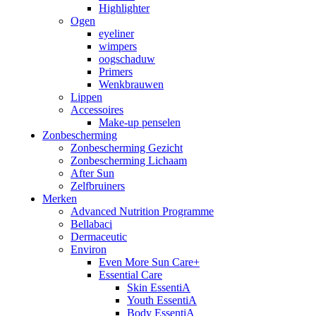
Highlighter
Ogen
eyeliner
wimpers
oogschaduw
Primers
Wenkbrauwen
Lippen
Accessoires
Make-up penselen
Zonbescherming
Zonbescherming Gezicht
Zonbescherming Lichaam
After Sun
Zelfbruiners
Merken
Advanced Nutrition Programme
Bellabaci
Dermaceutic
Environ
Even More Sun Care+
Essential Care
Skin EssentiA
Youth EssentiA
Body EssentiA