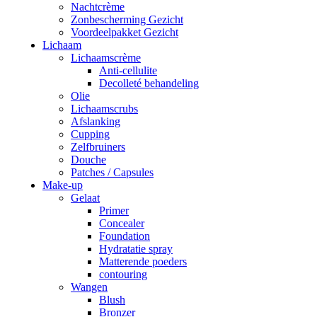
Nachtcrème
Zonbescherming Gezicht
Voordeelpakket Gezicht
Lichaam
Lichaamscrème
Anti-cellulite
Decolleté behandeling
Olie
Lichaamscrubs
Afslanking
Cupping
Zelfbruiners
Douche
Patches / Capsules
Make-up
Gelaat
Primer
Concealer
Foundation
Hydratatie spray
Matterende poeders
contouring
Wangen
Blush
Bronzer