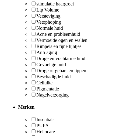
stimulatie haargroei
Lip Volume
Versteviging
Vetophoping
Normale huid
Acne en probleemhuid
Vermoeide ogen en wallen
Rimpels en fijne lijntjes
Anti-aging
Droge en vochtarme huid
Gevoelige huid
Droge of gebarsten lippen
Beschadigde huid
Cellulite
Pigmentatie
Nagelverzorging
Merken
Insentials
PUPA
Heliocare