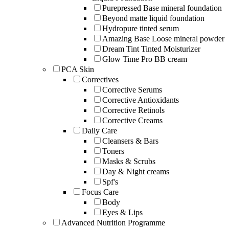
Purepressed Base mineral foundation
Beyond matte liquid foundation
Hydropure tinted serum
Amazing Base Loose mineral powder
Dream Tint Tinted Moisturizer
Glow Time Pro BB cream
PCA Skin
Correctives
Corrective Serums
Corrective Antioxidants
Corrective Retinols
Corrective Creams
Daily Care
Cleansers & Bars
Toners
Masks & Scrubs
Day & Night creams
Spf's
Focus Care
Body
Eyes & Lips
Advanced Nutrition Programme