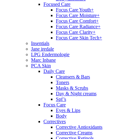
Focused Care
Focus Care Youth+
Focus Care Moisture+
Focus Care Comfort+
Focus Care Radiance+
Focus Care Clarity+
Focus Care Skin Tech+
Insentials
Jane iredale
LPG Endermologie
Marc Inbane
PCA Skin
Daily Care
Cleansers & Bars
Toners
Masks & Scrubs
Day & Night creams
Spf’s
Focus Care
Eyes & Lips
Body
Correctives
Corrective Antioxidants
Corrective Creams
Corrective Retinols