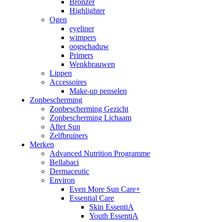
Bronzer
Highlighter
Ogen
eyeliner
wimpers
oogschaduw
Primers
Wenkbrauwen
Lippen
Accessoires
Make-up penselen
Zonbescherming
Zonbescherming Gezicht
Zonbescherming Lichaam
After Sun
Zelfbruiners
Merken
Advanced Nutrition Programme
Bellabaci
Dermaceutic
Environ
Even More Sun Care+
Essential Care
Skin EssentiA
Youth EssentiA