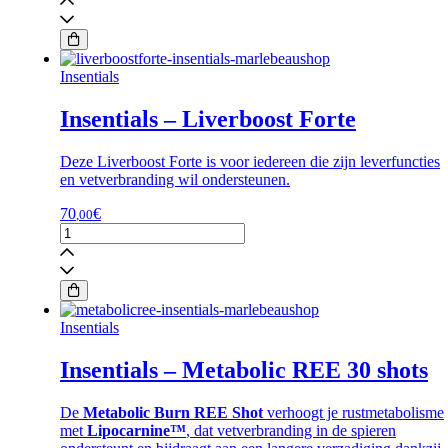
Deep
Sleep
aantal
Insentials
Insentials – Liverboost Forte
Deze Liverboost Forte is voor iedereen die zijn leverfuncties
en vetverbranding wil ondersteunen.
70
€
,00
Insentials
-
Liverboost
Forte
aantal
Insentials
Insentials – Metabolic REE 30 shots
De
Metabolic Burn REE Shot
verhoogt je rustmetabolisme
met
Lipocarnine™
, dat vetverbranding in de spieren