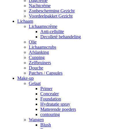
Dagcrème
Nachtcrème
Zonbescherming Gezicht
Voordeelpakket Gezicht
Lichaam
Lichaamscrème
Anti-cellulite
Decolleté behandeling
Olie
Lichaamscrubs
Afslanking
Cupping
Zelfbruiners
Douche
Patches / Capsules
Make-up
Gelaat
Primer
Concealer
Foundation
Hydratatie spray
Matterende poeders
contouring
Wangen
Blush