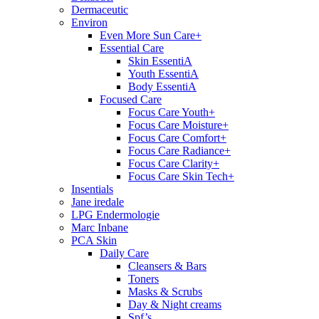
Dermaceutic
Environ
Even More Sun Care+
Essential Care
Skin EssentiA
Youth EssentiA
Body EssentiA
Focused Care
Focus Care Youth+
Focus Care Moisture+
Focus Care Comfort+
Focus Care Radiance+
Focus Care Clarity+
Focus Care Skin Tech+
Insentials
Jane iredale
LPG Endermologie
Marc Inbane
PCA Skin
Daily Care
Cleansers & Bars
Toners
Masks & Scrubs
Day & Night creams
Spf’s