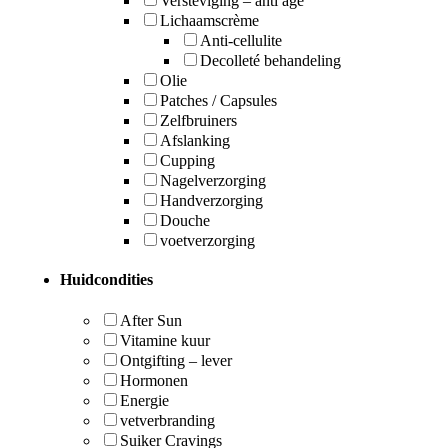
Versteviging – anti age
Lichaamscrème
Anti-cellulite
Decolleté behandeling
Olie
Patches / Capsules
Zelfbruiners
Afslanking
Cupping
Nagelverzorging
Handverzorging
Douche
voetverzorging
Huidcondities
After Sun
Vitamine kuur
Ontgifting – lever
Hormonen
Energie
vetverbranding
Suiker Cravings