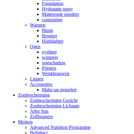
Foundation
Hydratatie spray
Matterende poeders
contouring
Wangen
Blush
Bronzer
Highlighter
Ogen
eyeliner
wimpers
oogschaduw
Primers
Wenkbrauwen
Lippen
Accessoires
Make-up penselen
Zonbescherming
Zonbescherming Gezicht
Zonbescherming Lichaam
After Sun
Zelfbruiners
Merken
Advanced Nutrition Programme
Bellabaci