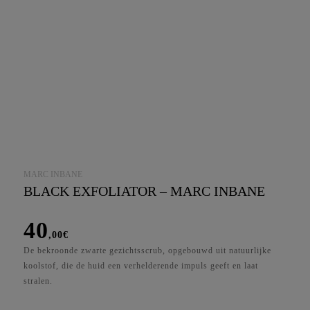
MARC INBANE
BLACK EXFOLIATOR – MARC INBANE
40
,00
€
De bekroonde zwarte gezichtsscrub, opgebouwd uit natuurlijke
koolstof, die de huid een verhelderende impuls geeft en laat
stralen.