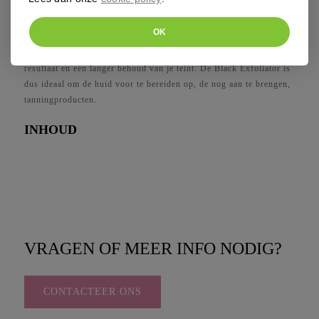
Na het gebruik van de scrub is de huid optimaal gereinigd en
gehydrateerd. Door de verjonging van de hoornlaag ziet de huid
OK
er jonger en frisser uit. Scrubben voor het tannen verwijdert
onzuiverheden & neutraliseert de huid wat leidt tot een egaler
resultaat en een langer behoud van je teint. De Black Exfoliator is
dus ideaal om de huid voor te bereiden op, de nog aan te brengen,
tanningproducten.
INHOUD
VRAGEN OF MEER INFO NODIG?
CONTACTEER ONS