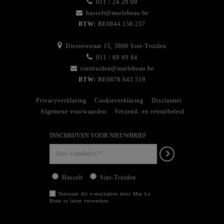
011 / 24 29 09
hasselt@marlebeau.be
BTW:
BE0844.158.237
Diesterstraat 15, 3800 Sint-Truiden
011 / 69 69 84
sinttruiden@marlebeau.be
BTW:
BE0878.643.519
Privacyverklaring
Cookieverklaring
Disclaimer
Algemene voorwaarden
Verzend- en retourbeleid
INSCHRIJVEN VOOR NIEUWBRIEF
Hasselt
Sint-Truiden
Toestaan dit e-mailadres door Mar Le
Beau te laten verwerken.