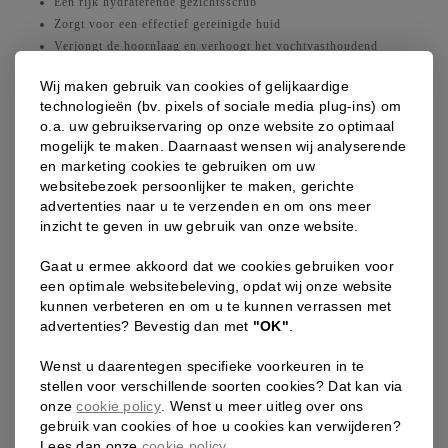
Een rijk hydraterende gezichtsscrub
Zorgt voor een effectief gereinigde huid
Verjongt de hoornlaag en verhoogt het vochtvasthoudend
vermogen van de huid
Wij maken gebruik van cookies of gelijkaardige
Scrubben voor het tannen zorgt voor een egaler resultaat en
technologieën (bv. pixels of sociale media plug-ins) om
een langer behoud van je teint
o.a. uw gebruikservaring op onze website zo optimaal
Olievrije formule en bevat geen microplastics
mogelijk te maken. Daarnaast wensen wij analyserende
en marketing cookies te gebruiken om uw
GEBRUIKSADVIES
websitebezoek persoonlijker te maken, gerichte
advertenties naar u te verzenden en om ons meer
Gebruik:
inzicht te geven in uw gebruik van onze website.
Breng na het reinigen van het gezicht een kleine hoeveelheid scrub
Gaat u ermee akkoord dat we cookies gebruiken voor
aan op de vochtige huid. Wrijf met de vingertoppen in kleine
een optimale websitebeleving, opdat wij onze website
kunnen verbeteren en om u te kunnen verrassen met
cirkelvormige bewegingen, met speciale aandacht voor de T-zone.
advertenties? Bevestig dan met
"OK"
.
Vermijd de huid rond de ogen. Spoel vervolgens af met lauwwarm
water en droog voorzichtig af met een zachte handdoek. Gebruik 1
Wenst u daarentegen specifieke voorkeuren in te
tot 3 keer per week, afhankelijk van je huidtype.
stellen voor verschillende soorten cookies? Dat kan via
onze
cookie policy
. Wenst u meer uitleg over ons
Resultaat:
gebruik van cookies of hoe u cookies kan verwijderen?
Lees dan onze
cookie policy
.