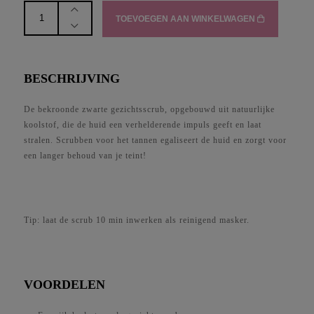
Black
TOEVOEGEN AAN WINKELWAGEN
Exfoliator
-
Marc
Inbane
BESCHRIJVING
aantal
De bekroonde zwarte gezichtsscrub, opgebouwd uit natuurlijke
koolstof, die de huid een verhelderende impuls geeft en laat
stralen. Scrubben voor het tannen egaliseert de huid en zorgt voor
een langer behoud van je teint!
Tip: laat de scrub 10 min inwerken als reinigend masker.
VOORDELEN