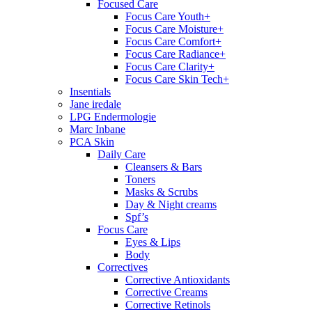
Focused Care
Focus Care Youth+
Focus Care Moisture+
Focus Care Comfort+
Focus Care Radiance+
Focus Care Clarity+
Focus Care Skin Tech+
Insentials
Jane iredale
LPG Endermologie
Marc Inbane
PCA Skin
Daily Care
Cleansers & Bars
Toners
Masks & Scrubs
Day & Night creams
Spf’s
Focus Care
Eyes & Lips
Body
Correctives
Corrective Antioxidants
Corrective Creams
Corrective Retinols