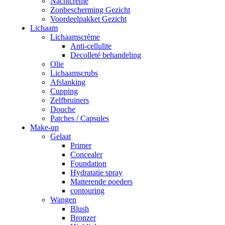
Nachtcrème
Zonbescherming Gezicht
Voordeelpakket Gezicht
Lichaam
Lichaamscrème
Anti-cellulite
Decolleté behandeling
Olie
Lichaamscrubs
Afslanking
Cupping
Zelfbruiners
Douche
Patches / Capsules
Make-up
Gelaat
Primer
Concealer
Foundation
Hydratatie spray
Matterende poeders
contouring
Wangen
Blush
Bronzer