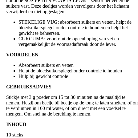
houdt de SOS PETITS ECARTS LPG® – sensor het vet en de
suikers vast. Deze deeltjes worden vervolgens door het lichaam
verwijderd en niet opgeslagen:
STEKELIGE VIJG: absorbeert suikers en vetten, helpt de
bloedsuikerspiegel onder controle te houden en helpt het
gewicht te beheersen.
CURCUMA: voorkomt de opeenhoping van vet en
vergemakkelijkt de voorraadafbraak door de lever.
VOORDELEN
Absorbeert suikers en vetten
Helpt de bloedsuikerspiegel onder controle te houden
Hulp bij gewicht controle
GEBRUIKSADVIES
Stickje met 3 g poeder om 15 tot 30 minuten na de maaltijd te
nemen. Hetzij om beetje bij beetje op de tong te laten smelten, of o
te verdunnen in 100 ml water, of om direct met een voedsel te
mengen. Om snel na de bereiding te nemen.
INHOUD
10 sticks