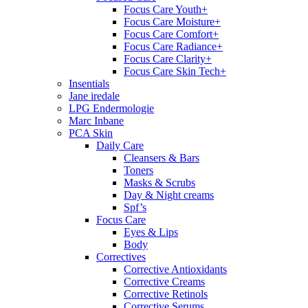
Focus Care Youth+
Focus Care Moisture+
Focus Care Comfort+
Focus Care Radiance+
Focus Care Clarity+
Focus Care Skin Tech+
Insentials
Jane iredale
LPG Endermologie
Marc Inbane
PCA Skin
Daily Care
Cleansers & Bars
Toners
Masks & Scrubs
Day & Night creams
Spf’s
Focus Care
Eyes & Lips
Body
Correctives
Corrective Antioxidants
Corrective Creams
Corrective Retinols
Corrective Serums