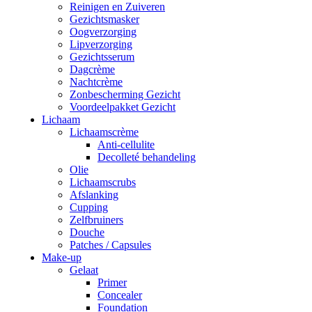
Reinigen en Zuiveren
Gezichtsmasker
Oogverzorging
Lipverzorging
Gezichtsserum
Dagcrème
Nachtcrème
Zonbescherming Gezicht
Voordeelpakket Gezicht
Lichaam
Lichaamscrème
Anti-cellulite
Decolleté behandeling
Olie
Lichaamscrubs
Afslanking
Cupping
Zelfbruiners
Douche
Patches / Capsules
Make-up
Gelaat
Primer
Concealer
Foundation