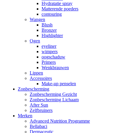
Hydratatie spray
Matterende poeders
contouring
Wangen
Blush
Bronzer
Highlighter
Ogen
eyeliner
wimpers
oogschaduw
Primers
Wenkbrauwen
Lippen
Accessoires
Make-up penselen
Zonbescherming
Zonbescherming Gezicht
Zonbescherming Lichaam
After Sun
Zelfbruiners
Merken
Advanced Nutrition Programme
Bellabaci
Dermaceutic