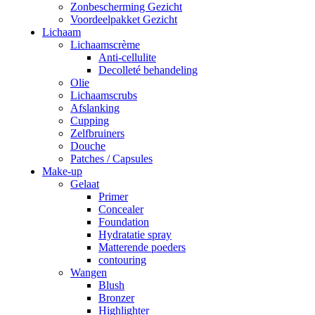
Zonbescherming Gezicht
Voordeelpakket Gezicht
Lichaam
Lichaamscrème
Anti-cellulite
Decolleté behandeling
Olie
Lichaamscrubs
Afslanking
Cupping
Zelfbruiners
Douche
Patches / Capsules
Make-up
Gelaat
Primer
Concealer
Foundation
Hydratatie spray
Matterende poeders
contouring
Wangen
Blush
Bronzer
Highlighter