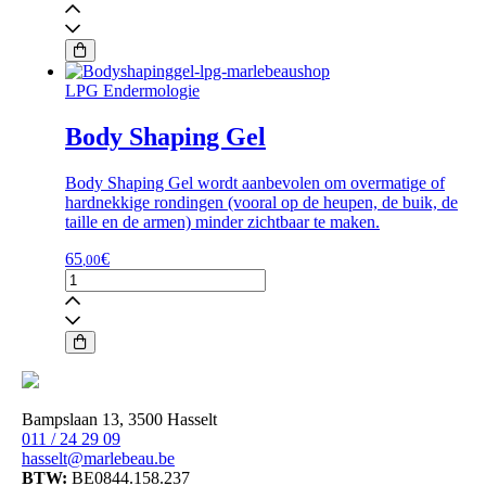
-
Body
Essentia
-
Contouring
LPG Endermologie
Cream
aantal
Body Shaping Gel
Body Shaping Gel wordt aanbevolen om overmatige of
hardnekkige rondingen (vooral op de heupen, de buik, de
taille en de armen) minder zichtbaar te maken.
65
€
,00
Body
Shaping
Gel
aantal
Bampslaan 13, 3500 Hasselt
011 / 24 29 09
hasselt@marlebeau.be
BTW:
BE0844.158.237