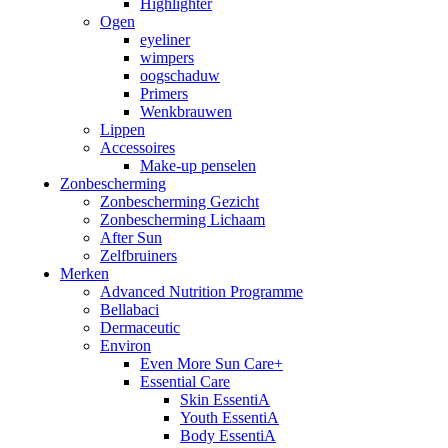
Highlighter
Ogen
eyeliner
wimpers
oogschaduw
Primers
Wenkbrauwen
Lippen
Accessoires
Make-up penselen
Zonbescherming
Zonbescherming Gezicht
Zonbescherming Lichaam
After Sun
Zelfbruiners
Merken
Advanced Nutrition Programme
Bellabaci
Dermaceutic
Environ
Even More Sun Care+
Essential Care
Skin EssentiA
Youth EssentiA
Body EssentiA