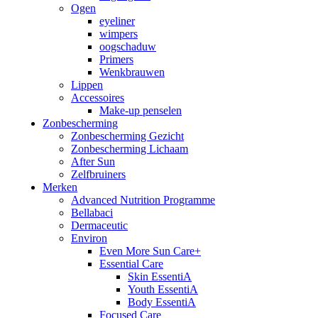
Ogen
eyeliner
wimpers
oogschaduw
Primers
Wenkbrauwen
Lippen
Accessoires
Make-up penselen
Zonbescherming
Zonbescherming Gezicht
Zonbescherming Lichaam
After Sun
Zelfbruiners
Merken
Advanced Nutrition Programme
Bellabaci
Dermaceutic
Environ
Even More Sun Care+
Essential Care
Skin EssentiA
Youth EssentiA
Body EssentiA
Focused Care