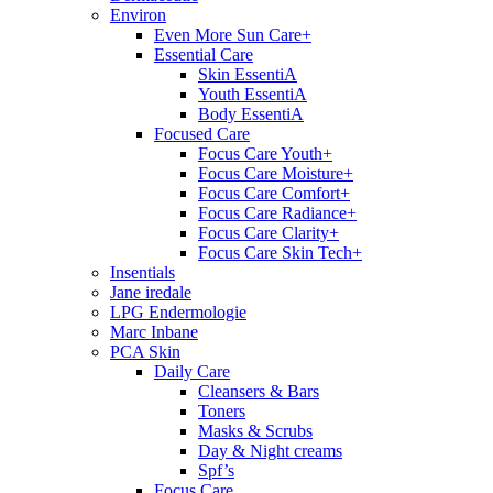
Environ
Even More Sun Care+
Essential Care
Skin EssentiA
Youth EssentiA
Body EssentiA
Focused Care
Focus Care Youth+
Focus Care Moisture+
Focus Care Comfort+
Focus Care Radiance+
Focus Care Clarity+
Focus Care Skin Tech+
Insentials
Jane iredale
LPG Endermologie
Marc Inbane
PCA Skin
Daily Care
Cleansers & Bars
Toners
Masks & Scrubs
Day & Night creams
Spf’s
Focus Care