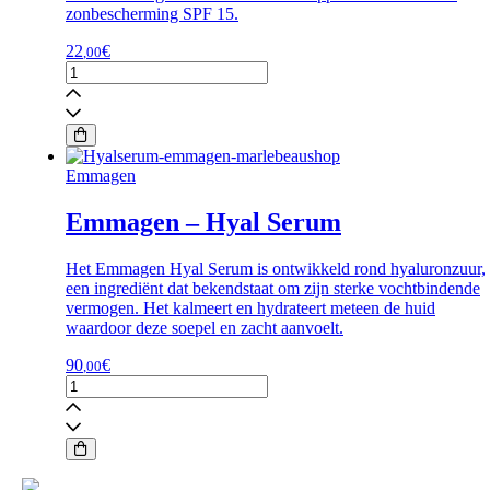
zonbescherming SPF 15.
22
€
,00
LIPDRINK
LIP
BALM-
FLIRT
aantal
Emmagen
Emmagen – Hyal Serum
Het Emmagen Hyal Serum is ontwikkeld rond hyaluronzuur,
een ingrediënt dat bekendstaat om zijn sterke vochtbindende
vermogen. Het kalmeert en hydrateert meteen de huid
waardoor deze soepel en zacht aanvoelt.
90
€
,00
Emmagen
-
Hyal
Serum
aantal