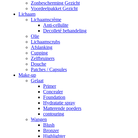
Zonbescherming Gezicht
Voordeelpakket Gezicht
Lichaam
Lichaamscrème
Anti-cellulite
Decolleté behandeling
Olie
Lichaamscrubs
Afslanking
Cupping
Zelfbruiners
Douche
Patches / Capsules
Make-up
Gelaat
Primer
Concealer
Foundation
Hydratatie spray
Matterende poeders
contouring
Wangen
Blush
Bronzer
Highlighter