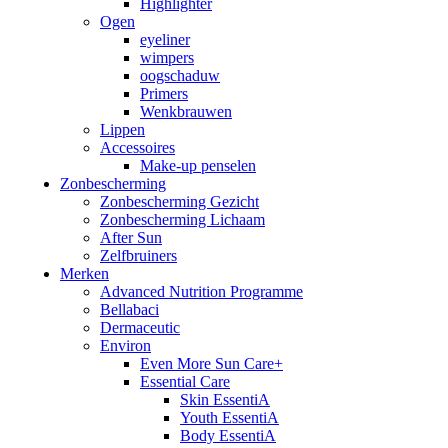
Highlighter
Ogen
eyeliner
wimpers
oogschaduw
Primers
Wenkbrauwen
Lippen
Accessoires
Make-up penselen
Zonbescherming
Zonbescherming Gezicht
Zonbescherming Lichaam
After Sun
Zelfbruiners
Merken
Advanced Nutrition Programme
Bellabaci
Dermaceutic
Environ
Even More Sun Care+
Essential Care
Skin EssentiA
Youth EssentiA
Body EssentiA