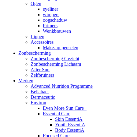
Ogen
eyeliner
wimpers
oogschaduw
Primers
Wenkbrauwen
Lippen
Accessoires
Make-up penselen
Zonbescherming
Zonbescherming Gezicht
Zonbescherming Lichaam
After Sun
Zelfbruiners
Merken
Advanced Nutrition Programme
Bellabaci
Dermaceutic
Environ
Even More Sun Care+
Essential Care
Skin EssentiA
Youth EssentiA
Body EssentiA
Focused Care