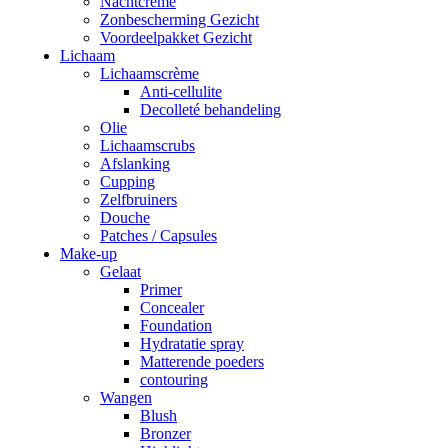
Nachtcrème
Zonbescherming Gezicht
Voordeelpakket Gezicht
Lichaam
Lichaamscrème
Anti-cellulite
Decolleté behandeling
Olie
Lichaamscrubs
Afslanking
Cupping
Zelfbruiners
Douche
Patches / Capsules
Make-up
Gelaat
Primer
Concealer
Foundation
Hydratatie spray
Matterende poeders
contouring
Wangen
Blush
Bronzer