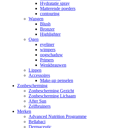
Hydratatie spray
Matterende poeders
contouring
Wangen
Blush
Bronzer
Highlighter
Ogen
eyeliner
wimpers
oogschaduw
Primers
Wenkbrauwen
Lippen
Accessoires
Make-up penselen
Zonbescherming
Zonbescherming Gezicht
Zonbescherming Lichaam
After Sun
Zelfbruiners
Merken
Advanced Nutrition Programme
Bellabaci
Dermaceutic