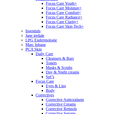
Focus Care Youth+
Focus Care Moisture+
Focus Care Comfort+
Focus Care Radiance+
Focus Care Clarity+
Focus Care Skin Tech+
Insentials
Jane iredale
LPG Endermologie
Marc Inbane
PCA Skin
Daily Care
Cleansers & Bars
Toners
Masks & Scrubs
Day & Night creams
Spf’s
Focus Care
Eyes & Lips
Body
Correctives
Corrective Antioxidants
Corrective Creams
Corrective Retinols
Corrective Serums