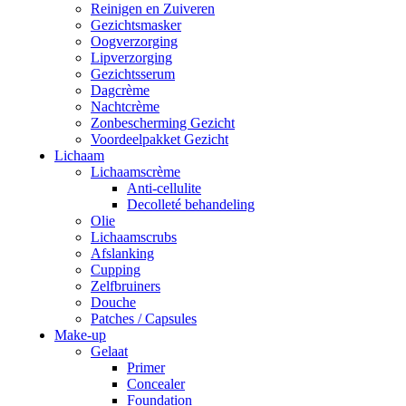
Reinigen en Zuiveren
Gezichtsmasker
Oogverzorging
Lipverzorging
Gezichtsserum
Dagcrème
Nachtcrème
Zonbescherming Gezicht
Voordeelpakket Gezicht
Lichaam
Lichaamscrème
Anti-cellulite
Decolleté behandeling
Olie
Lichaamscrubs
Afslanking
Cupping
Zelfbruiners
Douche
Patches / Capsules
Make-up
Gelaat
Primer
Concealer
Foundation