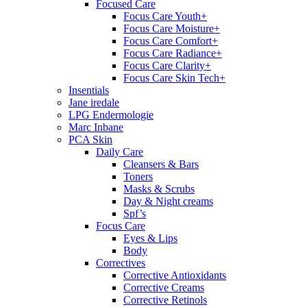
Focused Care
Focus Care Youth+
Focus Care Moisture+
Focus Care Comfort+
Focus Care Radiance+
Focus Care Clarity+
Focus Care Skin Tech+
Insentials
Jane iredale
LPG Endermologie
Marc Inbane
PCA Skin
Daily Care
Cleansers & Bars
Toners
Masks & Scrubs
Day & Night creams
Spf’s
Focus Care
Eyes & Lips
Body
Correctives
Corrective Antioxidants
Corrective Creams
Corrective Retinols