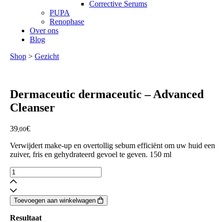
Corrective Serums
PUPA
Renophase
Over ons
Blog
Shop
>
Gezicht
Dermaceutic
dermaceutic – Advanced
Cleanser
39
€
,00
Verwijdert make-up en overtollig sebum efficiënt om uw huid een
zuiver, fris en gehydrateerd gevoel te geven. 150 ml
dermaceutic
-
Advanced
Cleanser
Toevoegen aan winkelwagen
aantal
Resultaat