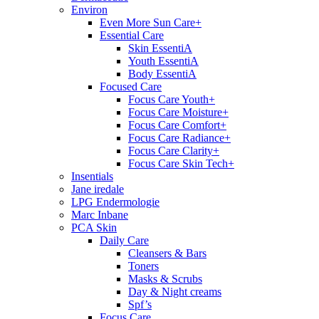
Environ
Even More Sun Care+
Essential Care
Skin EssentiA
Youth EssentiA
Body EssentiA
Focused Care
Focus Care Youth+
Focus Care Moisture+
Focus Care Comfort+
Focus Care Radiance+
Focus Care Clarity+
Focus Care Skin Tech+
Insentials
Jane iredale
LPG Endermologie
Marc Inbane
PCA Skin
Daily Care
Cleansers & Bars
Toners
Masks & Scrubs
Day & Night creams
Spf’s
Focus Care