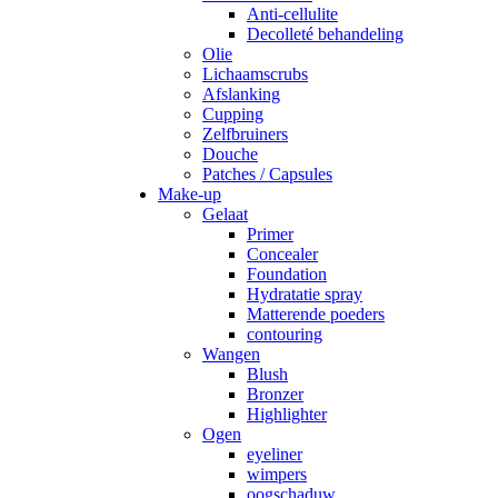
Anti-cellulite
Decolleté behandeling
Olie
Lichaamscrubs
Afslanking
Cupping
Zelfbruiners
Douche
Patches / Capsules
Make-up
Gelaat
Primer
Concealer
Foundation
Hydratatie spray
Matterende poeders
contouring
Wangen
Blush
Bronzer
Highlighter
Ogen
eyeliner
wimpers
oogschaduw