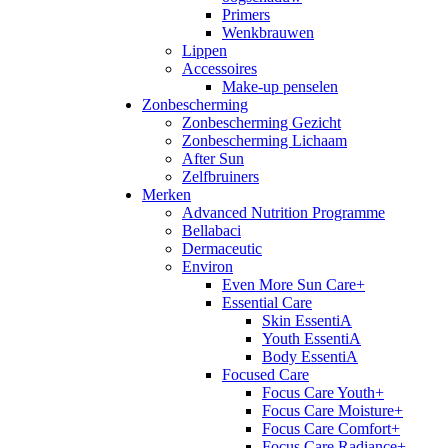
Primers
Wenkbrauwen
Lippen
Accessoires
Make-up penselen
Zonbescherming
Zonbescherming Gezicht
Zonbescherming Lichaam
After Sun
Zelfbruiners
Merken
Advanced Nutrition Programme
Bellabaci
Dermaceutic
Environ
Even More Sun Care+
Essential Care
Skin EssentiA
Youth EssentiA
Body EssentiA
Focused Care
Focus Care Youth+
Focus Care Moisture+
Focus Care Comfort+
Focus Care Radiance+