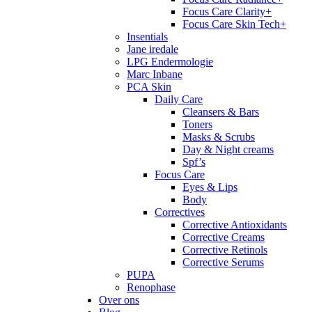
Focus Care Clarity+
Focus Care Skin Tech+
Insentials
Jane iredale
LPG Endermologie
Marc Inbane
PCA Skin
Daily Care
Cleansers & Bars
Toners
Masks & Scrubs
Day & Night creams
Spf’s
Focus Care
Eyes & Lips
Body
Correctives
Corrective Antioxidants
Corrective Creams
Corrective Retinols
Corrective Serums
PUPA
Renophase
Over ons