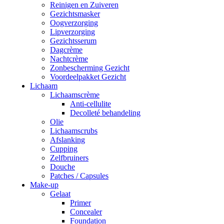
Reinigen en Zuiveren
Gezichtsmasker
Oogverzorging
Lipverzorging
Gezichtsserum
Dagcrème
Nachtcrème
Zonbescherming Gezicht
Voordeelpakket Gezicht
Lichaam
Lichaamscrème
Anti-cellulite
Decolleté behandeling
Olie
Lichaamscrubs
Afslanking
Cupping
Zelfbruiners
Douche
Patches / Capsules
Make-up
Gelaat
Primer
Concealer
Foundation