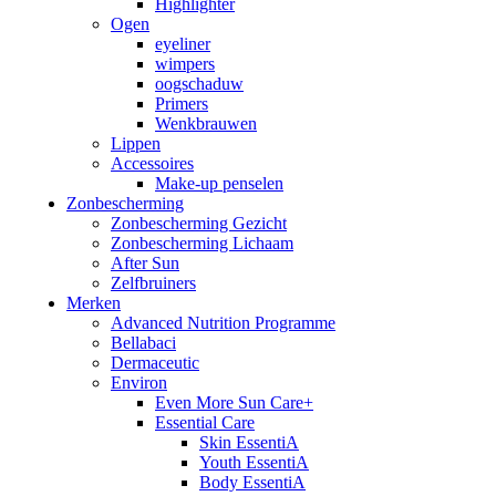
Highlighter
Ogen
eyeliner
wimpers
oogschaduw
Primers
Wenkbrauwen
Lippen
Accessoires
Make-up penselen
Zonbescherming
Zonbescherming Gezicht
Zonbescherming Lichaam
After Sun
Zelfbruiners
Merken
Advanced Nutrition Programme
Bellabaci
Dermaceutic
Environ
Even More Sun Care+
Essential Care
Skin EssentiA
Youth EssentiA
Body EssentiA