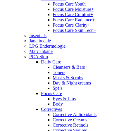
Focus Care Youth+
Focus Care Moisture+
Focus Care Comfort+
Focus Care Radiance+
Focus Care Clarity+
Focus Care Skin Tech+
Insentials
Jane iredale
LPG Endermologie
Marc Inbane
PCA Skin
Daily Care
Cleansers & Bars
Toners
Masks & Scrubs
Day & Night creams
Spf’s
Focus Care
Eyes & Lips
Body
Correctives
Corrective Antioxidants
Corrective Creams
Corrective Retinols
Corrective Serums