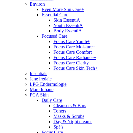
Environ
Even More Sun Care+
Essential Care
Skin EssentiA
Youth EssentiA
Body EssentiA
Focused Care
Focus Care Youth+
Focus Care Moisture+
Focus Care Comfort+
Focus Care Radiance+
Focus Care Clarity+
Focus Care Skin Tech+
Insentials
Jane iredale
LPG Endermologie
Marc Inbane
PCA Skin
Daily Care
Cleansers & Bars
Toners
Masks & Scrubs
Day & Night creams
Spf’s
Focus Care