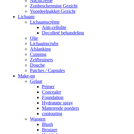
Nachtcrème
Zonbescherming Gezicht
Voordeelpakket Gezicht
Lichaam
Lichaamscrème
Anti-cellulite
Decolleté behandeling
Olie
Lichaamscrubs
Afslanking
Cupping
Zelfbruiners
Douche
Patches / Capsules
Make-up
Gelaat
Primer
Concealer
Foundation
Hydratatie spray
Matterende poeders
contouring
Wangen
Blush
Bronzer