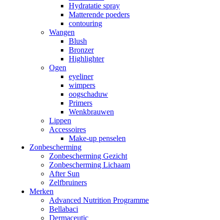
Hydratatie spray
Matterende poeders
contouring
Wangen
Blush
Bronzer
Highlighter
Ogen
eyeliner
wimpers
oogschaduw
Primers
Wenkbrauwen
Lippen
Accessoires
Make-up penselen
Zonbescherming
Zonbescherming Gezicht
Zonbescherming Lichaam
After Sun
Zelfbruiners
Merken
Advanced Nutrition Programme
Bellabaci
Dermaceutic