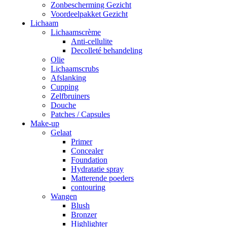
Zonbescherming Gezicht
Voordeelpakket Gezicht
Lichaam
Lichaamscrème
Anti-cellulite
Decolleté behandeling
Olie
Lichaamscrubs
Afslanking
Cupping
Zelfbruiners
Douche
Patches / Capsules
Make-up
Gelaat
Primer
Concealer
Foundation
Hydratatie spray
Matterende poeders
contouring
Wangen
Blush
Bronzer
Highlighter