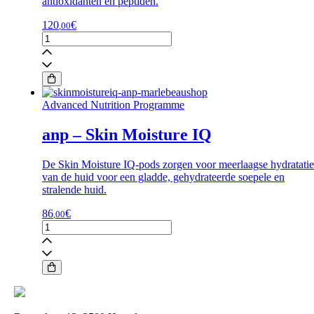
antioxidanten en peptiden.
120
€
,00
environ
-
youth
essentia
-
vita
Advanced Nutrition Programme
peptide
C-
anp – Skin Moisture IQ
Quence
Serum
3
De Skin Moisture IQ-pods zorgen voor meerlaagse hydratatie
aantal
van de huid voor een gladde, gehydrateerde soepele en
stralende huid.
86
€
,00
anp
-
Skin
Moisture
IQ
aantal