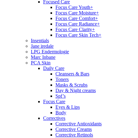
Focused Care
Focus Care Youth+
Focus Care Moisture+
Focus Care Comfort+
Focus Care Radiance+
Focus Care Clarity+
Focus Care Skin Tech+
Insentials
Jane iredale
LPG Endermologie
Marc Inbane
PCA Skin
Daily Care
Cleansers & Bars
Toners
Masks & Scrubs
Day & Night creams
Spf’s
Focus Care
Eyes & Lips
Body
Correctives
Corrective Antioxidants
Corrective Creams
Corrective Retinols