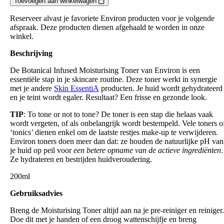
Toevoegen aan winkelwagen
-
botanical
Reserveer alvast je favoriete Environ producten voor je volgende
infused
afspraak. Deze producten dienen afgehaald te worden in onze
Moisturising
winkel.
Toner
aantal
Beschrijving
De Botanical Infused Moisturising Toner van Environ is een
essentiële stap in je skincare routine. Deze toner werkt in synergie
met je andere
Skin EssentiA
producten. Je huid wordt gehydrateerd
en je teint wordt egaler. Resultaat?
Een frisse en gezonde look.
TIP
:
To tone or not to tone?
De toner is een stap die helaas vaak
wordt vergeten, of als onbelangrijk wordt bestempeld. Vele toners o
‘tonics’ dienen enkel om de laatste restjes make-up te verwijderen.
Environ toners doen meer dan dat: ze houden de natuurlijke pH van
je huid op peil voor
een betere opname van de actieve ingrediënten
.
Ze hydrateren en bestrijden huidveroudering.
200ml
Gebruiksadvies
Breng de Moisturising Toner altijd aan na je pre-reiniger en reiniger.
Doe dit met je handen of een droog wattenschijfje en breng