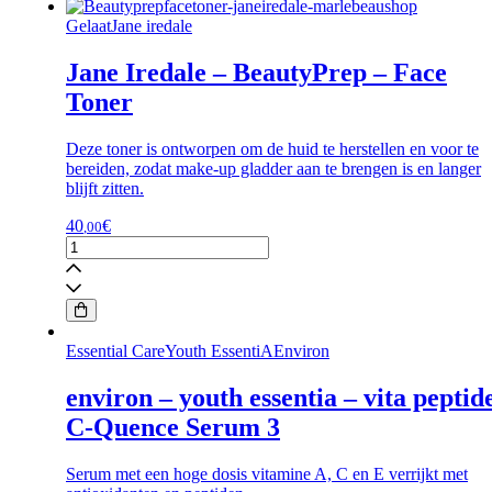
GelaatJane iredale
Jane Iredale – BeautyPrep – Face
Toner
Deze toner is ontworpen om de huid te herstellen en voor te
bereiden, zodat make-up gladder aan te brengen is en langer
blijft zitten.
40
€
,00
Jane
Iredale
-
BeautyPrep
-
Face
Essential CareYouth EssentiAEnviron
Toner
aantal
environ – youth essentia – vita peptid
C-Quence Serum 3
Serum met een hoge dosis vitamine A, C en E verrijkt met