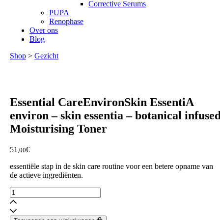
Corrective Serums
PUPA
Renophase
Over ons
Blog
Shop
>
Gezicht
Essential CareEnvironSkin EssentiA
environ – skin essentia – botanical infuse
Moisturising Toner
51
€
,00
essentiële stap in de skin care routine voor een betere opname van
de actieve ingrediënten.
environ
-
skin
essentia