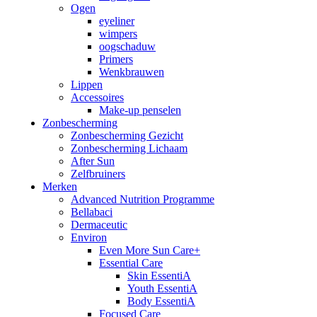
Ogen
eyeliner
wimpers
oogschaduw
Primers
Wenkbrauwen
Lippen
Accessoires
Make-up penselen
Zonbescherming
Zonbescherming Gezicht
Zonbescherming Lichaam
After Sun
Zelfbruiners
Merken
Advanced Nutrition Programme
Bellabaci
Dermaceutic
Environ
Even More Sun Care+
Essential Care
Skin EssentiA
Youth EssentiA
Body EssentiA
Focused Care