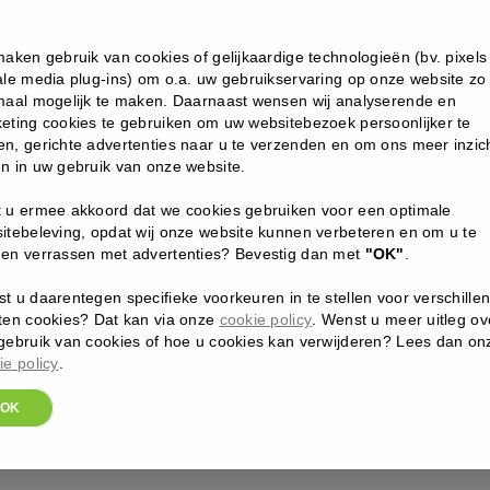
120
ional.
,00
€
maken gebruik van cookies of gelijkaardige technologieën (bv. pixels
ESSENTIAL CAREYOUTH ES
ENVIRON – YOUTH 
ale media plug-ins) om o.a. uw gebruikservaring op onze website zo
ANTIOXIDANT DEF
maal mogelijk te maken. Daarnaast wensen wij analyserende en
ds aan (2 à 3 pompjes) na je pre-
eting cookies te gebruiken om uw websitebezoek persoonlijker te
serum je
Defence Crème
of
Defence
n, gerichte advertenties naar u te verzenden en om ons meer inzich
Voedende crème rijk aan kra
n in uw gebruik van onze website.
combinatie met het C-Quen
Defence Crème
of
Defence Crème Plus
 u ermee akkoord dat we cookies gebruiken voor een optimale
108
engen.
itebeleving, opdat wij onze website kunnen verbeteren en om u te
,00
€
en verrassen met advertenties? Bevestig dan met
"OK"
.
ENVIRONEVEN MORE SUN C
Crème. Wanneer je huid hieraan gewoon
ENVIRON – EVEN M
nce Crème Plus.
t u daarentegen specifieke voorkeuren in te stellen voor verschille
RAD SPF 15
ten cookies? Dat kan via onze
cookie policy
. Wenst u meer uitleg ov
gebruik van cookies of hoe u cookies kan verwijderen? Lees dan on
Ideale dagelijkse zonbesche
ie policy
.
met spf15
OK
37
,00
€