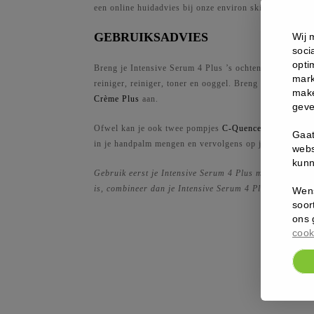
een online huidadvies bij onze environ skincare profess
GEBRUIKSADVIES
Wij 
soci
opti
Breng je Intensive Serum 4 Plus ’s ochtends en ’s avon
mark
reiniger, reiniger, toner en ooggel. Breng bovenop je 
make
Crème Plus
aan.
geve
Ofwel kan je ook twee pompjes
C-Quence Serum 4
en
Gaat
in je handpalm mengen en vervolgens op je huid aanbr
webs
kunn
Gebruik eerst je Intensive Serum 4 Plus met Defence 
is, combineer dan je Intensive Serum 4 Plus met Defe
Wens
soor
ons 
cook