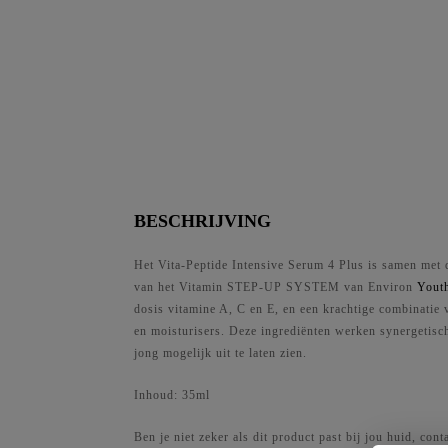
Focused Care
Focus Care Youth+
Focus Care Moisture+
Focus Care Comfort+
Focus Care Radiance+
Focus Care Clarity+
Focus Care Skin Tech+
BESCHRIJVING
Het Vita-Peptide Intensive Serum 4 Plus is samen met 
van het Vitamin STEP-UP SYSTEM van Environ
Yout
dosis vitamine A, C en E, en een krachtige combinatie 
en moisturisers. Deze ingrediënten werken synergetisch
jong mogelijk uit te laten zien.
Inhoud: 35ml
Ben je niet zeker als dit product past bij jou huid, con