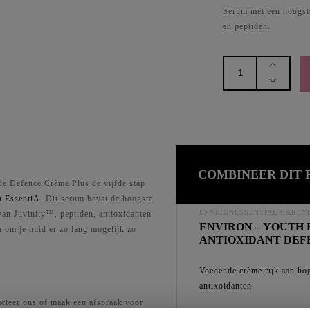
Serum met een hoogste
en peptiden.
Cor
C
environ
C
-
C
youth
C
essentia
-
vita
peptide
Intensive
COMBINEER DIT
de Defence Crème Plus de vijfde stap
Serum
h EssentiA
. Dit serum bevat de hoogste
4
ENVIRONESSENTIAL CAREY
van Juvinity™, peptiden, antioxidanten
Plus
ENVIRON – YOUTH 
 om je huid er zo lang mogelijk zo
aantal
ANTIOXIDANT DEF
Voedende crème rijk aan ho
antixoidanten.
tacteer ons of maak een afspraak voor