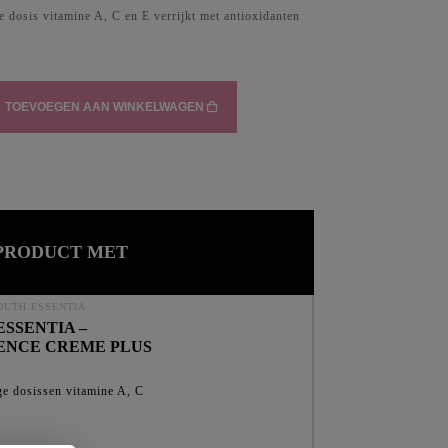
Body
 dosis vitamine A, C en E verrijkt met antioxidanten
rectives
orrective Antioxidants
orrective Creams
TOEVOEGEN AAN WINKELWAGEN
orrective Retinols
orrective Serums
 PRODUCT MET
OUTH ESSENTIA
ESSENTIA –
ENCE CREME PLUS
ge dosissen vitamine A, C