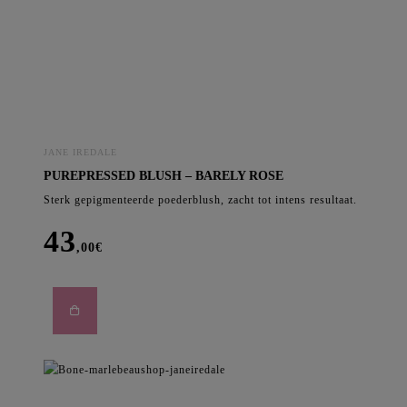
loose
powder
-
SUNTAN
aantal
JANE IREDALE
PUREPRESSED BLUSH – BARELY ROSE
Sterk gepigmenteerde poederblush, zacht tot intens resultaat.
43
,00
€