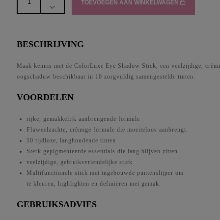
TOEVOEGEN AAN WINKELWAGEN
Iredale
-
Eye
Shadow
BESCHRIJVING
Stick
Bronze
Maak kennis met de ColorLuxe Eye Shadow Stick, een veelzijdige, crèm
aantal
oogschaduw beschikbaar in 10 zorgvuldig samengestelde tinten.
VOORDELEN
rijke, gemakkelijk aanbrengende formule
Fluweelzachte, crèmige formule die moeiteloos aanbrengt.
10 tijdloze, langhoudende tinten
Sterk gepigmenteerde essentials die lang blijven zitten.
veelzijdige, gebruiksvriendelijke stick
Multifunctionele stick met ingebouwde puntenslijper om
te kleuren, highlighten en definiëren met gemak.
GEBRUIKSADVIES