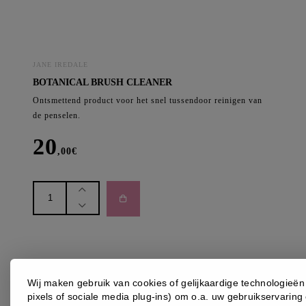
JANE IREDALE
BOTANICAL BRUSH CLEANER
Ontsmettend product voor het snel tussendoor reinigen van
de penselen.
20
,00
€
BOTANICAL
BRUSH
CLEANER
aantal
Wij maken gebruik van cookies of gelijkaardige technologieën 
pixels of sociale media plug-ins) om o.a. uw gebruikservaring