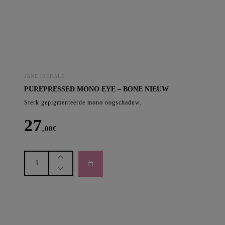
JANE IREDALE
PUREPRESSED MONO EYE – BONE NIEUW
Sterk gepigmenteerde mono oogschaduw.
27
,00
€
PurePressed
Mono
Eye
-
Bone
NIEUW
aantal