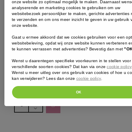
onze website zo optimaal mogelijk te maken. Daarnaast wens
analyserende en marketing cookies te gebruiken om uw
websitebezoek persoonlijker te maken, gerichte advertenties 
te verzenden en om ons meer inzicht te geven in uw gebruik 
onze website.
GELAATJANE IREDALEAMAZING BASE LOOSE MINERAL
Gaat u ermee akkoord dat we cookies gebruiken voor een op
POWDER
websitebeleving, opdat wij onze website kunnen verbeteren 
JANE IREDALE – AMAZING BASE LOOSE POWDER
te kunnen verrassen met advertenties? Bevestig dan met
"O
– SUNTAN
Licht glanzende losse poeder foundation voor de normale,
Wenst u daarentegen specifieke voorkeuren in te stellen voor
droge, vochtarme en doffe huid. Deze basis heeft een SPF 20
verschillende soorten cookies? Dat kan via onze
cookie policy
en is waterbestendig.
Wenst u meer uitleg over ons gebruik van cookies of hoe u c
kan verwijderen? Lees dan onze
cookie policy
.
52
,00
€
OK
jane
iredale
-
AMAZING
BASE