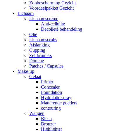
Zonbescherming Gezicht
Voordeelpakket Gezicht
Lichaam
Lichaamscrème
Anti-cellulite
Decolleté behandeling
Olie
Lichaamscrubs
Afslanking
Cupping
Zelfbruiners
Douche
Patches / Capsules
Make-up
Gelaat
Primer
Concealer
Foundation
Hydratatie spray
Matterende poeders
contouring
Wangen
Blush
Bronzer
Highlighter