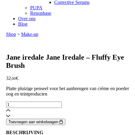
Corrective Serums
PUPA
Renophase
Over ons
Blog
Shop
>
Make-up
Jane iredale
Jane Iredale – Fluffy Eye
Brush
32
€
,00
Platte pluizige penseel voor het aanbrengen van crème en poeder
oog en teintproducten
Jane
Iredale
-
Fluffy
Toevoegen aan winkelwagen
Eye
Brush
BESCHRIJVING