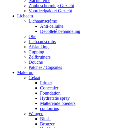
Nachtcrème
Zonbescherming Gezicht
Voordeelpakket Gezicht
Lichaam
Lichaamscrème
Anti-cellulite
Decolleté behandeling
Olie
Lichaamscrubs
Afslanking
Cupping
Zelfbruiners
Douche
Patches / Capsules
Make-up
Gelaat
Primer
Concealer
Foundation
Hydratatie spray
Matterende poeders
contouring
Wangen
Blush
Bronzer