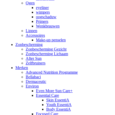
Ogen
eyeliner
wimpers
oogschaduw
Primers
Wenkbrauwen
Lippen
Accessoires
Make-up penselen
Zonbescherming
Zonbescherming Gezicht
Zonbescherming Lichaam
After Sun
Zelfbruiners
Merken
Advanced Nutrition Programme
Bellabaci
Dermaceutic
Environ
Even More Sun Care+
Essential Care
Skin EssentiA
Youth EssentiA
Body EssentiA
Focused Care