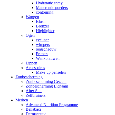
Hydratatie spray
Matterende poeders
contouring
Wangen
Blush
Bronzer
Highlighter
Ogen
eyeliner
wimpers
oogschaduw
Primers
Wenkbrauwen
Lippen
Accessoires
Make-up penselen
Zonbescherming
Zonbescherming Gezicht
Zonbescherming Lichaam
After Sun
Zelfbruiners
Merken
Advanced Nutrition Programme
Bellabaci
Dermaceutic