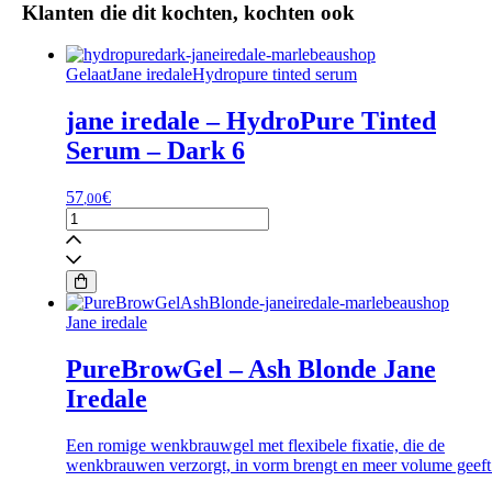
Klanten die dit kochten, kochten ook
GelaatJane iredaleHydropure tinted serum
jane iredale – HydroPure Tinted
Serum – Dark 6
57
€
,00
jane
iredale
-
HydroPure
Tinted
Serum
Jane iredale
-
Dark
PureBrowGel – Ash Blonde Jane
6
Iredale
aantal
Een romige wenkbrauwgel met flexibele fixatie, die de
wenkbrauwen verzorgt, in vorm brengt en meer volume geeft