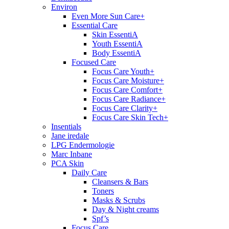
Environ
Even More Sun Care+
Essential Care
Skin EssentiA
Youth EssentiA
Body EssentiA
Focused Care
Focus Care Youth+
Focus Care Moisture+
Focus Care Comfort+
Focus Care Radiance+
Focus Care Clarity+
Focus Care Skin Tech+
Insentials
Jane iredale
LPG Endermologie
Marc Inbane
PCA Skin
Daily Care
Cleansers & Bars
Toners
Masks & Scrubs
Day & Night creams
Spf’s
Focus Care