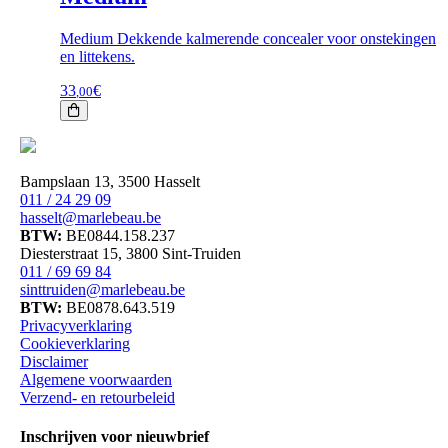
Medium Dekkende kalmerende concealer voor onstekingen
en littekens.
33
€
,00
Bampslaan 13, 3500 Hasselt
011 / 24 29 09
hasselt@marlebeau.be
BTW:
BE0844.158.237
Diesterstraat 15, 3800 Sint-Truiden
011 / 69 69 84
sinttruiden@marlebeau.be
BTW:
BE0878.643.519
Privacyverklaring
Cookieverklaring
Disclaimer
Algemene voorwaarden
Verzend- en retourbeleid
Inschrijven voor nieuwbrief