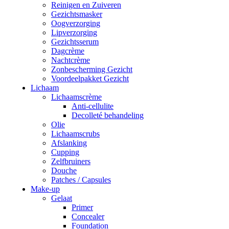
Reinigen en Zuiveren
Gezichtsmasker
Oogverzorging
Lipverzorging
Gezichtsserum
Dagcrème
Nachtcrème
Zonbescherming Gezicht
Voordeelpakket Gezicht
Lichaam
Lichaamscrème
Anti-cellulite
Decolleté behandeling
Olie
Lichaamscrubs
Afslanking
Cupping
Zelfbruiners
Douche
Patches / Capsules
Make-up
Gelaat
Primer
Concealer
Foundation