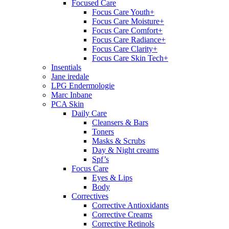
Focused Care
Focus Care Youth+
Focus Care Moisture+
Focus Care Comfort+
Focus Care Radiance+
Focus Care Clarity+
Focus Care Skin Tech+
Insentials
Jane iredale
LPG Endermologie
Marc Inbane
PCA Skin
Daily Care
Cleansers & Bars
Toners
Masks & Scrubs
Day & Night creams
Spf’s
Focus Care
Eyes & Lips
Body
Correctives
Corrective Antioxidants
Corrective Creams
Corrective Retinols