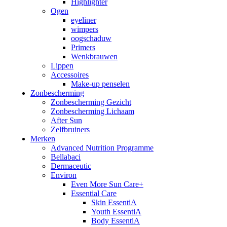
Highlighter
Ogen
eyeliner
wimpers
oogschaduw
Primers
Wenkbrauwen
Lippen
Accessoires
Make-up penselen
Zonbescherming
Zonbescherming Gezicht
Zonbescherming Lichaam
After Sun
Zelfbruiners
Merken
Advanced Nutrition Programme
Bellabaci
Dermaceutic
Environ
Even More Sun Care+
Essential Care
Skin EssentiA
Youth EssentiA
Body EssentiA