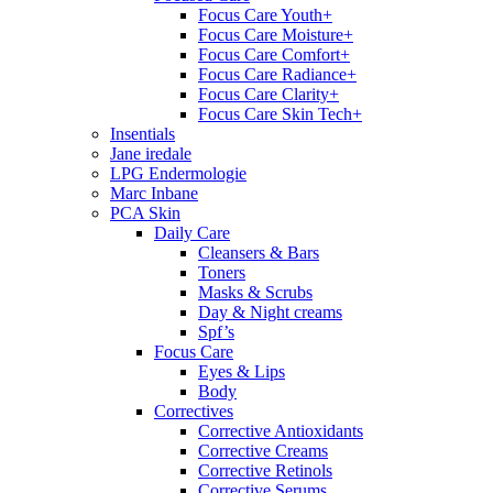
Focus Care Youth+
Focus Care Moisture+
Focus Care Comfort+
Focus Care Radiance+
Focus Care Clarity+
Focus Care Skin Tech+
Insentials
Jane iredale
LPG Endermologie
Marc Inbane
PCA Skin
Daily Care
Cleansers & Bars
Toners
Masks & Scrubs
Day & Night creams
Spf’s
Focus Care
Eyes & Lips
Body
Correctives
Corrective Antioxidants
Corrective Creams
Corrective Retinols
Corrective Serums