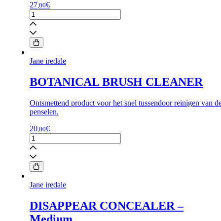
27
€
,00
PureBrowGel
-
Ash
Blonde
Jane
Iredale
Jane iredale
aantal
BOTANICAL BRUSH CLEANER
Ontsmettend product voor het snel tussendoor reinigen van d
penselen.
20
€
,00
BOTANICAL
BRUSH
CLEANER
aantal
Jane iredale
DISAPPEAR CONCEALER –
Medium