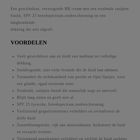
Een gewichtloze, verzorgende BB cream met een stralende satijnen
finish, SPF 25 breedspectrum zonbescherming en een
langhoudende
dekking die niet afgeeft.
VOORDELEN
Voelt gewichtloos aan en biedt een medium tot volledige
dekking.
Sneldrogende, niet-vette formule die de huid laat ademen.
Vermindert de zichtbaarheid van poriën en fijne lijntjes, voor
een gladde, egaal uitziende teint.
Stralende, satijnen finish die natuurlijk oogt en aanvoelt.
Blijft lang zitten en geeft niet af.
SPF 25 fysische, breedspectrum zonbescherming.
Verfrissend grapefruitextract verheldert en revitaliseert de
doffe huid.
Zonnebloempitolie, rijk aan antioxidanten, hydrateert de huid
en verzacht irritatie.
Verjongend appelextract exfoliëert en verfijnt de huid zachtjes