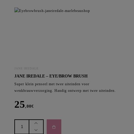
-
Dark
Suede
NIEUW
aantal
JANE IREDALE
JANE IREDALE – EYE/BROW BRUSH
Super klein penseel met twee uiteinden voor
wenkbrauwverzorging. Handig ontwerp met twee uiteinden.
25
,00
€
Jane
Iredale