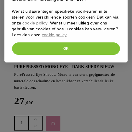
Wenst u daarentegen specifieke voorkeuren in te
stellen voor verschillende soorten cookies? Dat kan via
onze
cookie policy
. Wenst u meer uitleg over ons
gebruik van cookies of hoe u cookies kan verwijderen?
Lees dan onze
cookie policy
.
OK
JANE IREDALE
PUREPRESSED MONO EYE – DARK SUEDE NIEUW
PurePressed
Eye Shadow Mono
is een sterk gepigmenteerde
minerale oogschaduw en beschikbaar in verschillende leuke
basiskleuren.
27
,00
€
PurePressed
Mono
Eye