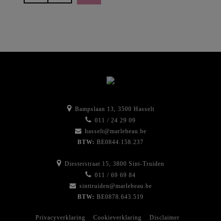
-
Pure
Brow
Powder
Auburn
aantal
Bampslaan 13, 3500 Hasselt
011 / 24 29 09
hasselt@marlebeau.be
BTW:
BE0844.158.237
Diesterstraat 15, 3800 Sint-Truiden
011 / 69 69 84
sinttruiden@marlebeau.be
BTW:
BE0878.643.519
Privacyverklaring
Cookieverklaring
Disclaimer