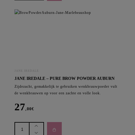
-
Eye/Brow
Brush
aantal
JANE IREDALE
JANE IREDALE – PURE BROW POWDER AUBURN
Zijdezacht, gemakkelijk te gebruiken wenkbrauwpoeder vult
de wenkbrauwen op voor een zachte en volle look.
27
,00
€
Jane
Iredale