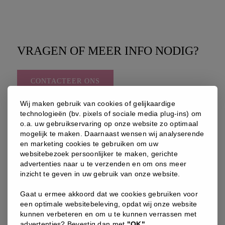
VRAGEN OF MEER INFO NODIG?
CONTACTEER ONS
Wij maken gebruik van cookies of gelijkaardige
technologieën (bv. pixels of sociale media plug-ins) om
o.a. uw gebruikservaring op onze website zo optimaal
mogelijk te maken. Daarnaast wensen wij analyserende
en marketing cookies te gebruiken om uw
websitebezoek persoonlijker te maken, gerichte
advertenties naar u te verzenden en om ons meer
KLANTEN DIE DIT KOCHTEN,
inzicht te geven in uw gebruik van onze website.
KOCHTEN OOK
Gaat u ermee akkoord dat we cookies gebruiken voor
een optimale websitebeleving, opdat wij onze website
kunnen verbeteren en om u te kunnen verrassen met
advertenties? Bevestig dan met
"OK"
.