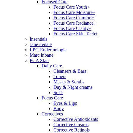
Focused Care
Focus Care Youth+
Focus Care Moisture+
Focus Care Comfort+
Focus Care Radiance+
Focus Care Clarity+
Focus Care Skin Tech+
Insentials
Jane iredale
LPG Endermologie
Marc Inbane
PCA Skin
Daily Care
Cleansers & Bars
Toners
Masks & Scrubs
Day & Night creams
Spf’s
Focus Care
Eyes & Lips
Body
Correctives
Corrective Antioxidants
Corrective Creams
Corrective Retinols