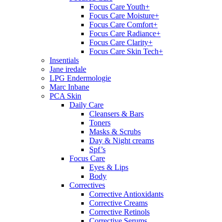
Focus Care Youth+
Focus Care Moisture+
Focus Care Comfort+
Focus Care Radiance+
Focus Care Clarity+
Focus Care Skin Tech+
Insentials
Jane iredale
LPG Endermologie
Marc Inbane
PCA Skin
Daily Care
Cleansers & Bars
Toners
Masks & Scrubs
Day & Night creams
Spf’s
Focus Care
Eyes & Lips
Body
Correctives
Corrective Antioxidants
Corrective Creams
Corrective Retinols
Corrective Serums