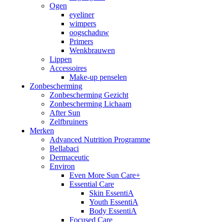
Ogen
eyeliner
wimpers
oogschaduw
Primers
Wenkbrauwen
Lippen
Accessoires
Make-up penselen
Zonbescherming
Zonbescherming Gezicht
Zonbescherming Lichaam
After Sun
Zelfbruiners
Merken
Advanced Nutrition Programme
Bellabaci
Dermaceutic
Environ
Even More Sun Care+
Essential Care
Skin EssentiA
Youth EssentiA
Body EssentiA
Focused Care