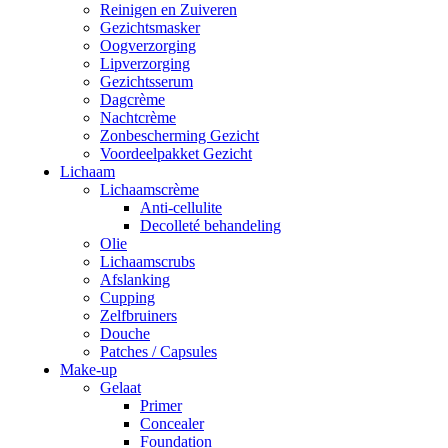
Reinigen en Zuiveren
Gezichtsmasker
Oogverzorging
Lipverzorging
Gezichtsserum
Dagcrème
Nachtcrème
Zonbescherming Gezicht
Voordeelpakket Gezicht
Lichaam
Lichaamscrème
Anti-cellulite
Decolleté behandeling
Olie
Lichaamscrubs
Afslanking
Cupping
Zelfbruiners
Douche
Patches / Capsules
Make-up
Gelaat
Primer
Concealer
Foundation