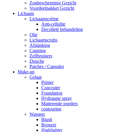
Zonbescherming Gezicht
Voordeelpakket Gezicht
Lichaam
Lichaamscrème
Anti-cellulite
Decolleté behandeling
Olie
Lichaamscrubs
Afslanking
Cupping
Zelfbruiners
Douche
Patches / Capsules
Make-up
Gelaat
Primer
Concealer
Foundation
Hydratatie spray
Matterende poeders
contouring
Wangen
Blush
Bronzer
Highlighter