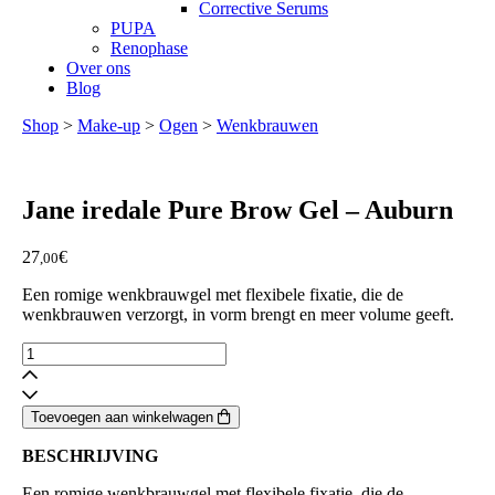
Corrective Serums
PUPA
Renophase
Over ons
Blog
Shop
>
Make-up
>
Ogen
>
Wenkbrauwen
Jane iredale
Pure Brow Gel – Auburn
27
€
,00
Een romige wenkbrauwgel met flexibele fixatie, die de
wenkbrauwen verzorgt, in vorm brengt en meer volume geeft.
Pure
Brow
Gel
-
Toevoegen aan winkelwagen
Auburn
aantal
BESCHRIJVING
Een romige wenkbrauwgel met flexibele fixatie, die de