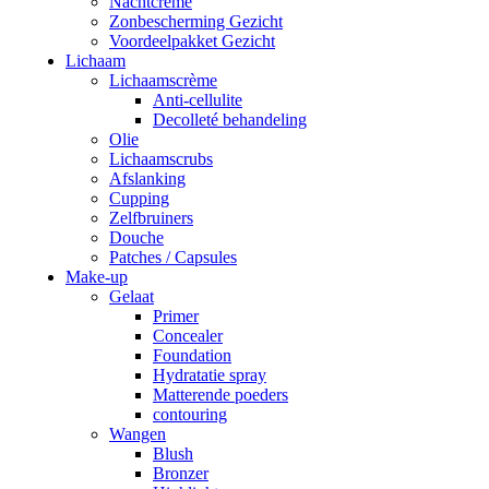
Nachtcrème
Zonbescherming Gezicht
Voordeelpakket Gezicht
Lichaam
Lichaamscrème
Anti-cellulite
Decolleté behandeling
Olie
Lichaamscrubs
Afslanking
Cupping
Zelfbruiners
Douche
Patches / Capsules
Make-up
Gelaat
Primer
Concealer
Foundation
Hydratatie spray
Matterende poeders
contouring
Wangen
Blush
Bronzer