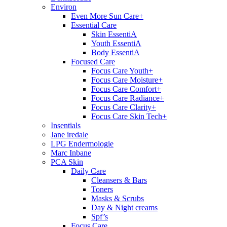
Environ
Even More Sun Care+
Essential Care
Skin EssentiA
Youth EssentiA
Body EssentiA
Focused Care
Focus Care Youth+
Focus Care Moisture+
Focus Care Comfort+
Focus Care Radiance+
Focus Care Clarity+
Focus Care Skin Tech+
Insentials
Jane iredale
LPG Endermologie
Marc Inbane
PCA Skin
Daily Care
Cleansers & Bars
Toners
Masks & Scrubs
Day & Night creams
Spf’s
Focus Care