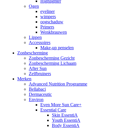
Highlighter
Ogen
eyeliner
wimpers
oogschaduw
Primers
Wenkbrauwen
Lippen
Accessoires
Make-up penselen
Zonbescherming
Zonbescherming Gezicht
Zonbescherming Lichaam
After Sun
Zelfbruiners
Merken
Advanced Nutrition Programme
Bellabaci
Dermaceutic
Environ
Even More Sun Care+
Essential Care
Skin EssentiA
Youth EssentiA
Body EssentiA