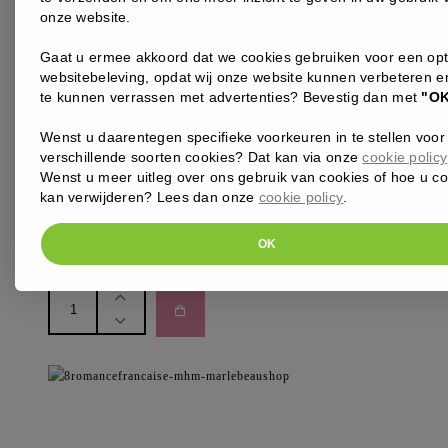
onze website.
MONIKA HEILIGMANN
Gaat u ermee akkoord dat we cookies gebruiken voor een op
websitebeleving, opdat wij onze website kunnen verbeteren 
MONIKA HEILIGMANN – DEEP REGENERATING LIP
BALM
te kunnen verrassen met advertenties? Bevestig dan met
"O
De balsem is geformuleerd met innovatieve actieve
Wenst u daarentegen specifieke voorkeuren in te stellen voor
ingrediënten, herstelt en hydrateert de lippen effectief en
verschillende soorten cookies? Dat kan via onze
cookie policy
beschermt ze tegen uitdroging en irritatie. Ideaal voor
Wenst u meer uitleg over ons gebruik van cookies of hoe u c
verzorging na een lipfiller
kan verwijderen? Lees dan onze
cookie policy
.
65
,00
€
OK
Monika
Heiligmann
-
Deep
Regenerating
Lip
Balm