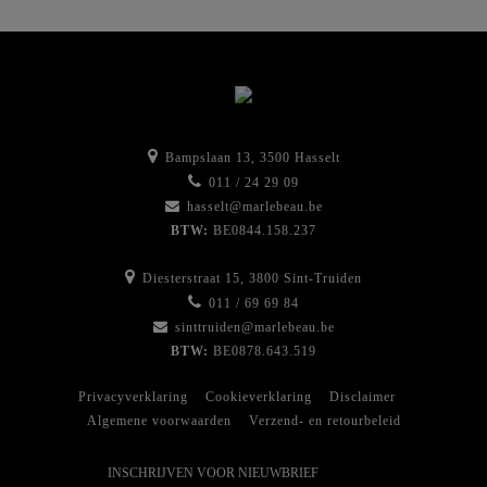
Volume
-
8
Romance
Francaise
aantal
Bampslaan 13, 3500 Hasselt
011 / 24 29 09
hasselt@marlebeau.be
BTW:
BE0844.158.237
Diesterstraat 15, 3800 Sint-Truiden
011 / 69 69 84
sinttruiden@marlebeau.be
BTW:
BE0878.643.519
Privacyverklaring
Cookieverklaring
Disclaimer
Algemene voorwaarden
Verzend- en retourbeleid
INSCHRIJVEN VOOR NIEUWBRIEF