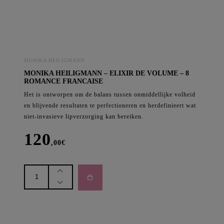
aantal
MONIKA HEILIGMANN
MONIKA HEILIGMANN – ELIXIR DE VOLUME – 8
ROMANCE FRANCAISE
Het is ontworpen om de balans tussen onmiddellijke volheid
en blijvende resultaten te perfectioneren en herdefinieert wat
niet-invasieve lipverzorging kan bereiken.
120
,00
€
Monika
Heiligmann
-
Elixir
de