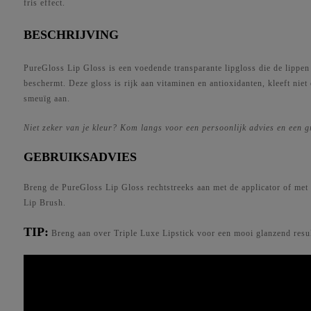
fris effect.
28,00€.
20,00€.
BESCHRIJVING
PureGloss
Lip Gloss is een voedende transparante lipgloss die de lippen
beschermt. Deze gloss is rijk aan vitaminen en antioxidanten, kleeft niet 
smeuïg aan.
Niet zeker van je kleur? Kom langs
voor een persoonlijk advies en een gr
GEBRUIKSADVIES
Breng de PureGloss
Lip Gloss rechtstreeks aan met de applicator of met 
Lip Brush.
TIP:
Breng aan over Triple Luxe Lipstick
voor een mooi glanzend resul