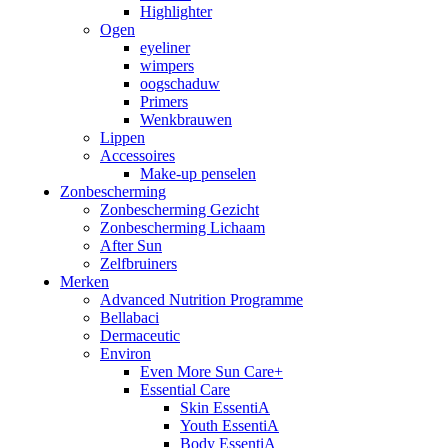
Highlighter
Ogen
eyeliner
wimpers
oogschaduw
Primers
Wenkbrauwen
Lippen
Accessoires
Make-up penselen
Zonbescherming
Zonbescherming Gezicht
Zonbescherming Lichaam
After Sun
Zelfbruiners
Merken
Advanced Nutrition Programme
Bellabaci
Dermaceutic
Environ
Even More Sun Care+
Essential Care
Skin EssentiA
Youth EssentiA
Body EssentiA