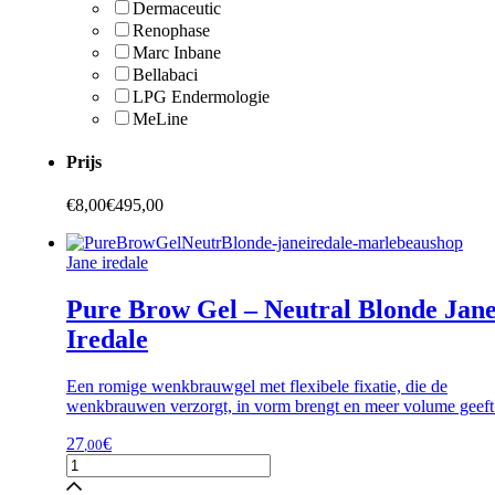
Dermaceutic
Renophase
Marc Inbane
Bellabaci
LPG Endermologie
MeLine
Prijs
€
8,00
€
495,00
Jane iredale
Pure Brow Gel – Neutral Blonde Jan
Iredale
Een romige wenkbrauwgel met flexibele fixatie, die de
wenkbrauwen verzorgt, in vorm brengt en meer volume geeft
27
€
,00
Pure
Brow