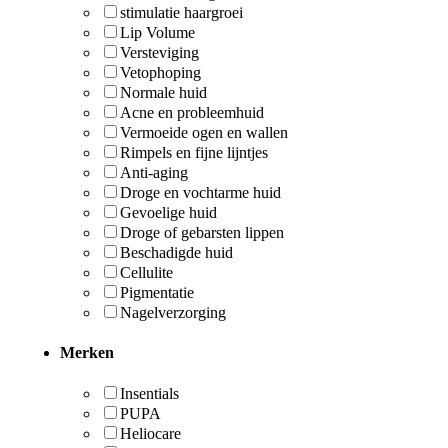
stimulatie haargroei
Lip Volume
Versteviging
Vetophoping
Normale huid
Acne en probleemhuid
Vermoeide ogen en wallen
Rimpels en fijne lijntjes
Anti-aging
Droge en vochtarme huid
Gevoelige huid
Droge of gebarsten lippen
Beschadigde huid
Cellulite
Pigmentatie
Nagelverzorging
Merken
Insentials
PUPA
Heliocare