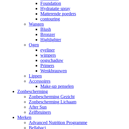
Foundation
Hydratatie spray
Matterende poeders
contouring
Wangen
Blush
Bronzer
Highlighter
Ogen
eyeliner
wimpers
oogschaduw
Primers
Wenkbrauwen
Lippen
Accessoires
Make-up penselen
Zonbescherming
Zonbescherming Gezicht
Zonbescherming Lichaam
After Sun
Zelfbruiners
Merken
Advanced Nutrition Programme
Bellabaci