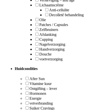
Versteviging – anti age
Lichaamscrème
Anti-cellulite
Decolleté behandeling
Olie
Patches / Capsules
Zelfbruiners
Afslanking
Cupping
Nagelverzorging
Handverzorging
Douche
voetverzorging
Huidcondities
After Sun
Vitamine kuur
Ontgifting – lever
Hormonen
Energie
vetverbranding
Suiker Cravings