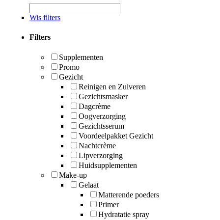
Wis filters
Filters
Supplementen
Promo
Gezicht
Reinigen en Zuiveren
Gezichtsmasker
Dagcrème
Oogverzorging
Gezichtsserum
Voordeelpakket Gezicht
Nachtcrème
Lipverzorging
Huidsupplementen
Make-up
Gelaat
Matterende poeders
Primer
Hydratatie spray