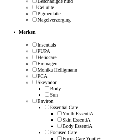
Beschadigde huid
Cellulite
Pigmentatie
Nagelverzorging
Merken
Insentials
PUPA
Heliocare
Emmagen
Monika Heiligmann
PCA
Skeyndor
Body
Sun
Environ
Essential Care
Youth EssentiA
Skin EssentiA
Body EssentiA
Focused Care
Focus Care Youth+