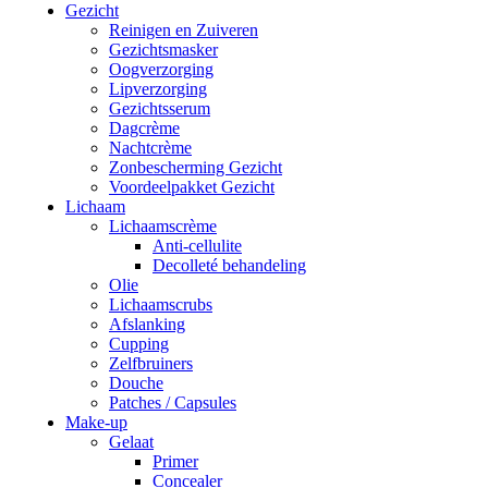
Gezicht
Reinigen en Zuiveren
Gezichtsmasker
Oogverzorging
Lipverzorging
Gezichtsserum
Dagcrème
Nachtcrème
Zonbescherming Gezicht
Voordeelpakket Gezicht
Lichaam
Lichaamscrème
Anti-cellulite
Decolleté behandeling
Olie
Lichaamscrubs
Afslanking
Cupping
Zelfbruiners
Douche
Patches / Capsules
Make-up
Gelaat
Primer
Concealer