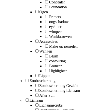
Concealer
Foundation
Ogen
Primers
oogschaduw
eyeliner
wimpers
Wenkbrauwen
Accessoires
Make-up penselen
Wangen
Blush
contouring
Bronzer
Highlighter
Lippen
Zonbescherming
Zonbescherming Gezicht
Zonbescherming Lichaam
After Sun
Lichaam
Lichaamscrubs