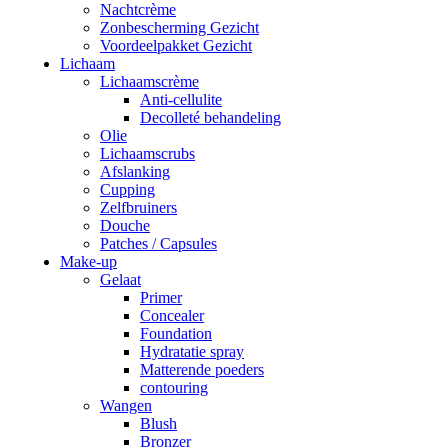
Nachtcrème
Zonbescherming Gezicht
Voordeelpakket Gezicht
Lichaam
Lichaamscrème
Anti-cellulite
Decolleté behandeling
Olie
Lichaamscrubs
Afslanking
Cupping
Zelfbruiners
Douche
Patches / Capsules
Make-up
Gelaat
Primer
Concealer
Foundation
Hydratatie spray
Matterende poeders
contouring
Wangen
Blush
Bronzer