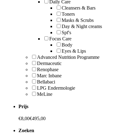
Daily Care
Cleansers & Bars
Toners
Masks & Scrubs
Day & Night creams
Spf's
Focus Care
Body
Eyes & Lips
Advanced Nutrition Programme
Dermaceutic
Renophase
Marc Inbane
Bellabaci
LPG Endermologie
MeLine
Prijs
€
8,00
€
495,00
Zoeken