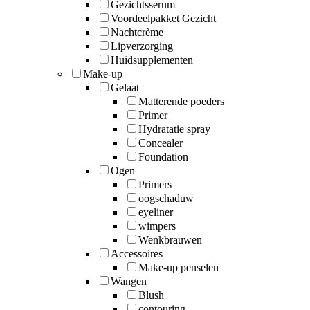
Gezichtsserum
Voordeelpakket Gezicht
Nachtcrème
Lipverzorging
Huidsupplementen
Make-up
Gelaat
Matterende poeders
Primer
Hydratatie spray
Concealer
Foundation
Ogen
Primers
oogschaduw
eyeliner
wimpers
Wenkbrauwen
Accessoires
Make-up penselen
Wangen
Blush
contouring