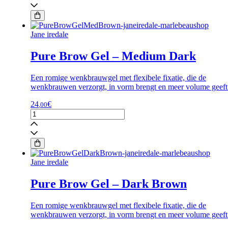
Gel
-
Neutral
Blonde
Jane iredale
Jane
Iredale
Pure Brow Gel – Medium Dark
aantal
Een romige wenkbrauwgel met flexibele fixatie, die de
wenkbrauwen verzorgt, in vorm brengt en meer volume geeft
24
€
,00
Pure
Brow
Gel
-
Medium
Dark
Jane iredale
aantal
Pure Brow Gel – Dark Brown
Een romige wenkbrauwgel met flexibele fixatie, die de
wenkbrauwen verzorgt, in vorm brengt en meer volume geeft