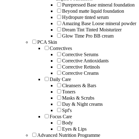
Purepressed Base mineral foundation
Beyond matte liquid foundation
Hydropure tinted serum
Amazing Base Loose mineral powder
Dream Tint Tinted Moisturizer
Glow Time Pro BB cream
PCA Skin
Correctives
Corrective Serums
Corrective Antioxidants
Corrective Retinols
Corrective Creams
Daily Care
Cleansers & Bars
Toners
Masks & Scrubs
Day & Night creams
Spf's
Focus Care
Body
Eyes & Lips
Advanced Nutrition Programme