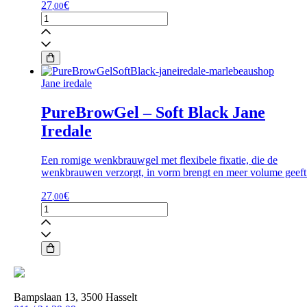
27
€
,00
Pure
Brow
Gel
-
Dark
Brown
Jane iredale
aantal
PureBrowGel – Soft Black Jane
Iredale
Een romige wenkbrauwgel met flexibele fixatie, die de
wenkbrauwen verzorgt, in vorm brengt en meer volume geeft
27
€
,00
PureBrowGel
-
Soft
Black
Jane
Iredale
aantal
Bampslaan 13, 3500 Hasselt