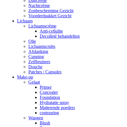
Dagcrème
Nachtcrème
Zonbescherming Gezicht
Voordeelpakket Gezicht
Lichaam
Lichaamscrème
Anti-cellulite
Decolleté behandeling
Olie
Lichaamscrubs
Afslanking
Cupping
Zelfbruiners
Douche
Patches / Capsules
Make-up
Gelaat
Primer
Concealer
Foundation
Hydratatie spray
Matterende poeders
contouring
Wangen
Blush