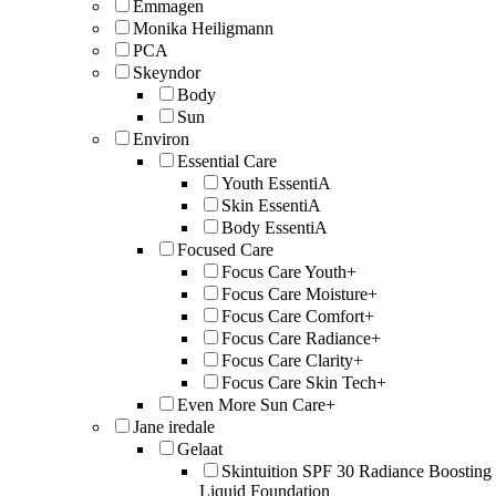
Emmagen
Monika Heiligmann
PCA
Skeyndor
Body
Sun
Environ
Essential Care
Youth EssentiA
Skin EssentiA
Body EssentiA
Focused Care
Focus Care Youth+
Focus Care Moisture+
Focus Care Comfort+
Focus Care Radiance+
Focus Care Clarity+
Focus Care Skin Tech+
Even More Sun Care+
Jane iredale
Gelaat
Skintuition SPF 30 Radiance Boosting
Liquid Foundation