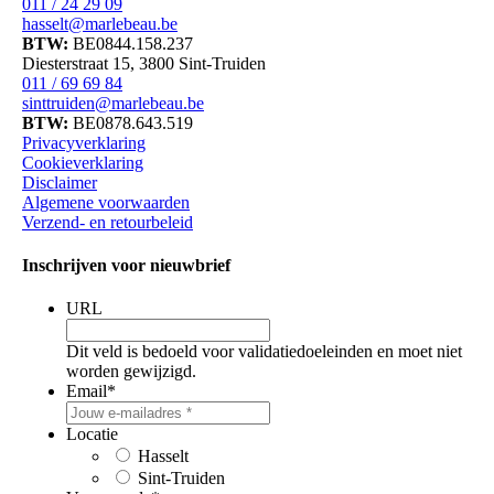
011 / 24 29 09
hasselt@marlebeau.be
BTW:
BE0844.158.237
Diesterstraat 15, 3800 Sint-Truiden
011 / 69 69 84
sinttruiden@marlebeau.be
BTW:
BE0878.643.519
Privacyverklaring
Cookieverklaring
Disclaimer
Algemene voorwaarden
Verzend- en retourbeleid
Inschrijven voor nieuwbrief
URL
Dit veld is bedoeld voor validatiedoeleinden en moet niet
worden gewijzigd.
Email
*
Locatie
Hasselt
Sint-Truiden