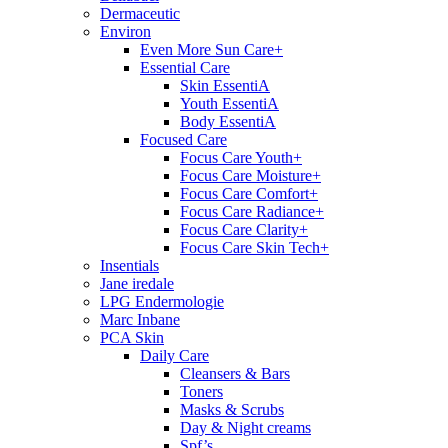
Dermaceutic
Environ
Even More Sun Care+
Essential Care
Skin EssentiA
Youth EssentiA
Body EssentiA
Focused Care
Focus Care Youth+
Focus Care Moisture+
Focus Care Comfort+
Focus Care Radiance+
Focus Care Clarity+
Focus Care Skin Tech+
Insentials
Jane iredale
LPG Endermologie
Marc Inbane
PCA Skin
Daily Care
Cleansers & Bars
Toners
Masks & Scrubs
Day & Night creams
Spf’s