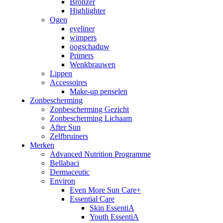
Bronzer
Highlighter
Ogen
eyeliner
wimpers
oogschaduw
Primers
Wenkbrauwen
Lippen
Accessoires
Make-up penselen
Zonbescherming
Zonbescherming Gezicht
Zonbescherming Lichaam
After Sun
Zelfbruiners
Merken
Advanced Nutrition Programme
Bellabaci
Dermaceutic
Environ
Even More Sun Care+
Essential Care
Skin EssentiA
Youth EssentiA