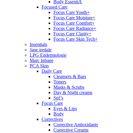
Body EssentiA
Focused Care
Focus Care Youth+
Focus Care Moisture+
Focus Care Comfort+
Focus Care Radiance+
Focus Care Clarity+
Focus Care Skin Tech+
Insentials
Jane iredale
LPG Endermologie
Marc Inbane
PCA Skin
Daily Care
Cleansers & Bars
Toners
Masks & Scrubs
Day & Night creams
Spf’s
Focus Care
Eyes & Lips
Body
Correctives
Corrective Antioxidants
Corrective Creams