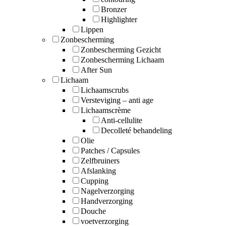
Bronzer
Highlighter
Lippen
Zonbescherming
Zonbescherming Gezicht
Zonbescherming Lichaam
After Sun
Lichaam
Lichaamscrubs
Versteviging – anti age
Lichaamscrème
Anti-cellulite
Decolleté behandeling
Olie
Patches / Capsules
Zelfbruiners
Afslanking
Cupping
Nagelverzorging
Handverzorging
Douche
voetverzorging