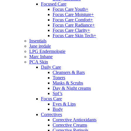
Focused Care
Focus Care Youth+
Focus Care Moisture+
Focus Care Comfort+
Focus Care Radiance+
Focus Care Clarity+
Focus Care Skin Tech+
Insentials
Jane iredale
LPG Endermologie
Marc Inbane
PCA Skin
Daily Care
Cleansers & Bars
Toners
Masks & Scrubs
Day & Night creams
Spf’s
Focus Care
Eyes & Lips
Body
Correctives
Corrective Antioxidants
Corrective Creams
Corrective Retinols