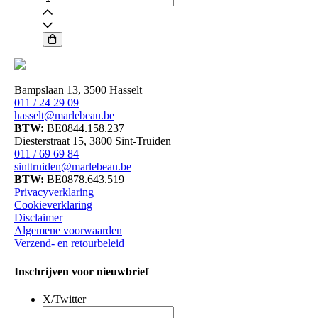
Serenity
Night
Serum
aantal
Bampslaan 13, 3500 Hasselt
011 / 24 29 09
hasselt@marlebeau.be
BTW:
BE0844.158.237
Diesterstraat 15, 3800 Sint-Truiden
011 / 69 69 84
sinttruiden@marlebeau.be
BTW:
BE0878.643.519
Privacyverklaring
Cookieverklaring
Disclaimer
Algemene voorwaarden
Verzend- en retourbeleid
Inschrijven voor nieuwbrief
X/Twitter