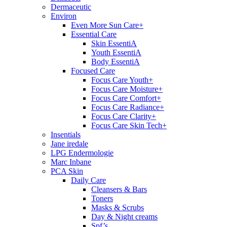
Dermaceutic
Environ
Even More Sun Care+
Essential Care
Skin EssentiA
Youth EssentiA
Body EssentiA
Focused Care
Focus Care Youth+
Focus Care Moisture+
Focus Care Comfort+
Focus Care Radiance+
Focus Care Clarity+
Focus Care Skin Tech+
Insentials
Jane iredale
LPG Endermologie
Marc Inbane
PCA Skin
Daily Care
Cleansers & Bars
Toners
Masks & Scrubs
Day & Night creams
Spf’s