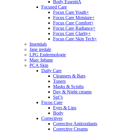
Body EssentiA
Focused Care
Focus Care Youth+
Focus Care Moisture+
Focus Care Comfort+
Focus Care Radiance+
Focus Care Clarity+
Focus Care Skin Tech+
Insentials
Jane iredale
LPG Endermologie
Marc Inbane
PCA Skin
Daily Care
Cleansers & Bars
Toners
Masks & Scrubs
Day & Night creams
Spf’s
Focus Care
Eyes & Lips
Body
Correctives
Corrective Antioxidants
Corrective Creams