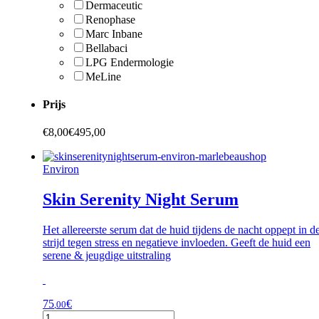
Dermaceutic
Renophase
Marc Inbane
Bellabaci
LPG Endermologie
MeLine
Prijs
€
8,00
€
495,00
Environ
Skin Serenity Night Serum
Het allereerste serum dat de huid tijdens de nacht oppept in d
strijd tegen stress en negatieve invloeden. Geeft de huid een
serene & jeugdige uitstraling
75
€
,00
Skin