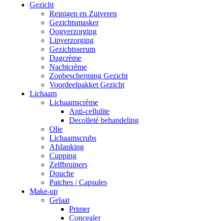
Gezicht
Reinigen en Zuiveren
Gezichtsmasker
Oogverzorging
Lipverzorging
Gezichtsserum
Dagcrème
Nachtcrème
Zonbescherming Gezicht
Voordeelpakket Gezicht
Lichaam
Lichaamscrème
Anti-cellulite
Decolleté behandeling
Olie
Lichaamscrubs
Afslanking
Cupping
Zelfbruiners
Douche
Patches / Capsules
Make-up
Gelaat
Primer
Concealer