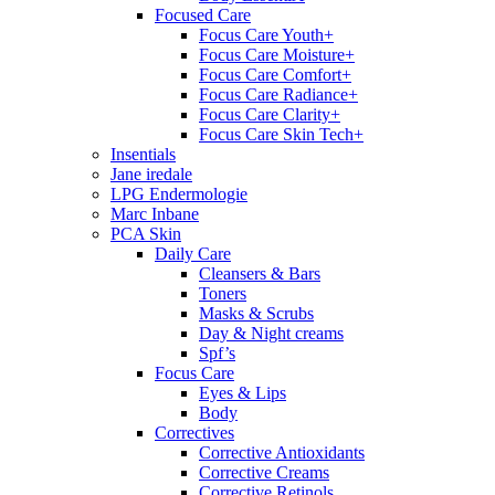
Focused Care
Focus Care Youth+
Focus Care Moisture+
Focus Care Comfort+
Focus Care Radiance+
Focus Care Clarity+
Focus Care Skin Tech+
Insentials
Jane iredale
LPG Endermologie
Marc Inbane
PCA Skin
Daily Care
Cleansers & Bars
Toners
Masks & Scrubs
Day & Night creams
Spf’s
Focus Care
Eyes & Lips
Body
Correctives
Corrective Antioxidants
Corrective Creams
Corrective Retinols