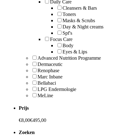
Daily Care
Cleansers & Bars
Toners
Masks & Scrubs
Day & Night creams
Spf's
Focus Care
Body
Eyes & Lips
Advanced Nutrition Programme
Dermaceutic
Renophase
Marc Inbane
Bellabaci
LPG Endermologie
MeLine
Prijs
€
8,00
€
495,00
Zoeken