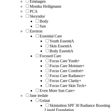
Emmagen
Monika Heiligmann
PCA
Skeyndor
Body
Sun
Environ
Essential Care
Youth EssentiA
Skin EssentiA
Body EssentiA
Focused Care
Focus Care Youth+
Focus Care Moisture+
Focus Care Comfort+
Focus Care Radiance+
Focus Care Clarity+
Focus Care Skin Tech+
Even More Sun Care+
Jane iredale
Gelaat
Skintuition SPF 30 Radiance Boosting
Liquid Foundation