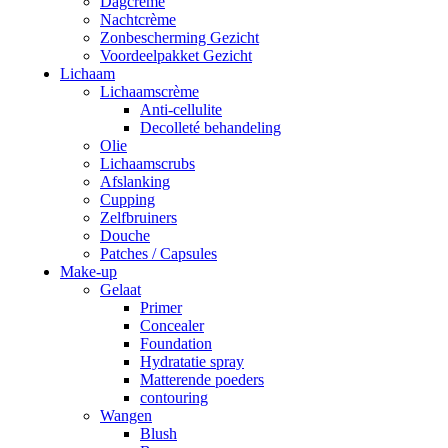
Dagcrème
Nachtcrème
Zonbescherming Gezicht
Voordeelpakket Gezicht
Lichaam
Lichaamscrème
Anti-cellulite
Decolleté behandeling
Olie
Lichaamscrubs
Afslanking
Cupping
Zelfbruiners
Douche
Patches / Capsules
Make-up
Gelaat
Primer
Concealer
Foundation
Hydratatie spray
Matterende poeders
contouring
Wangen
Blush