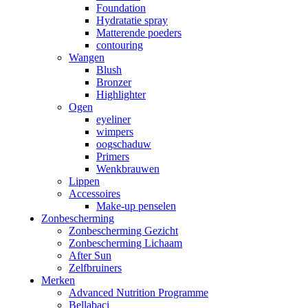
Foundation
Hydratatie spray
Matterende poeders
contouring
Wangen
Blush
Bronzer
Highlighter
Ogen
eyeliner
wimpers
oogschaduw
Primers
Wenkbrauwen
Lippen
Accessoires
Make-up penselen
Zonbescherming
Zonbescherming Gezicht
Zonbescherming Lichaam
After Sun
Zelfbruiners
Merken
Advanced Nutrition Programme
Bellabaci