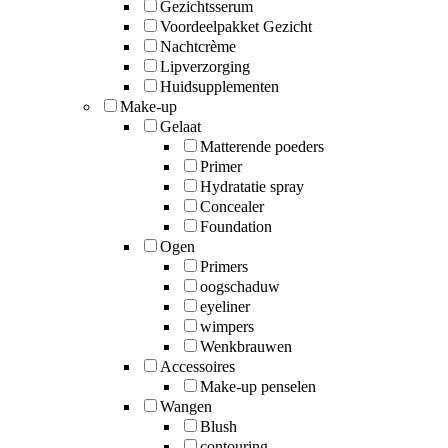
Gezichtsserum
Voordeelpakket Gezicht
Nachtcrème
Lipverzorging
Huidsupplementen
Make-up
Gelaat
Matterende poeders
Primer
Hydratatie spray
Concealer
Foundation
Ogen
Primers
oogschaduw
eyeliner
wimpers
Wenkbrauwen
Accessoires
Make-up penselen
Wangen
Blush
contouring