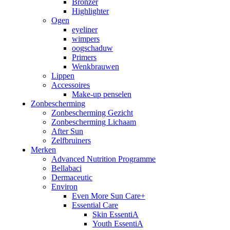
Bronzer
Highlighter
Ogen
eyeliner
wimpers
oogschaduw
Primers
Wenkbrauwen
Lippen
Accessoires
Make-up penselen
Zonbescherming
Zonbescherming Gezicht
Zonbescherming Lichaam
After Sun
Zelfbruiners
Merken
Advanced Nutrition Programme
Bellabaci
Dermaceutic
Environ
Even More Sun Care+
Essential Care
Skin EssentiA
Youth EssentiA