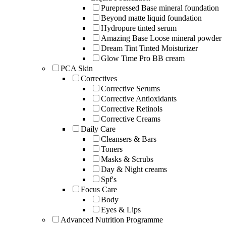
Purepressed Base mineral foundation
Beyond matte liquid foundation
Hydropure tinted serum
Amazing Base Loose mineral powder
Dream Tint Tinted Moisturizer
Glow Time Pro BB cream
PCA Skin
Correctives
Corrective Serums
Corrective Antioxidants
Corrective Retinols
Corrective Creams
Daily Care
Cleansers & Bars
Toners
Masks & Scrubs
Day & Night creams
Spf's
Focus Care
Body
Eyes & Lips
Advanced Nutrition Programme