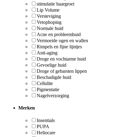
stimulatie haargroei
Lip Volume
Versteviging
Vetophoping
Normale huid
Acne en probleemhuid
Vermoeide ogen en wallen
Rimpels en fijne lijntjes
Anti-aging
Droge en vochtarme huid
Gevoelige huid
Droge of gebarsten lippen
Beschadigde huid
Cellulite
Pigmentatie
Nagelverzorging
Merken
Insentials
PUPA
Heliocare