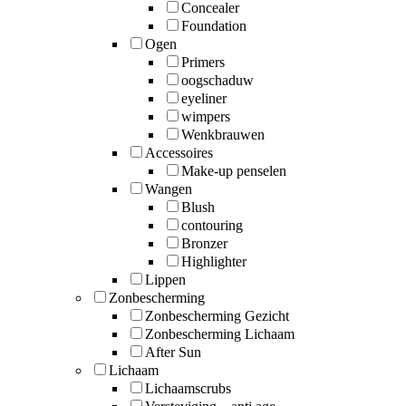
Concealer
Foundation
Ogen
Primers
oogschaduw
eyeliner
wimpers
Wenkbrauwen
Accessoires
Make-up penselen
Wangen
Blush
contouring
Bronzer
Highlighter
Lippen
Zonbescherming
Zonbescherming Gezicht
Zonbescherming Lichaam
After Sun
Lichaam
Lichaamscrubs