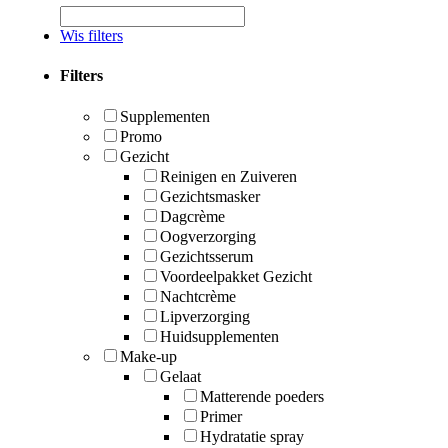
Wis filters
Filters
Supplementen
Promo
Gezicht
Reinigen en Zuiveren
Gezichtsmasker
Dagcrème
Oogverzorging
Gezichtsserum
Voordeelpakket Gezicht
Nachtcrème
Lipverzorging
Huidsupplementen
Make-up
Gelaat
Matterende poeders
Primer
Hydratatie spray