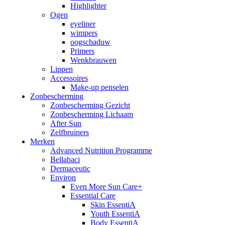
Highlighter
Ogen
eyeliner
wimpers
oogschaduw
Primers
Wenkbrauwen
Lippen
Accessoires
Make-up penselen
Zonbescherming
Zonbescherming Gezicht
Zonbescherming Lichaam
After Sun
Zelfbruiners
Merken
Advanced Nutrition Programme
Bellabaci
Dermaceutic
Environ
Even More Sun Care+
Essential Care
Skin EssentiA
Youth EssentiA
Body EssentiA