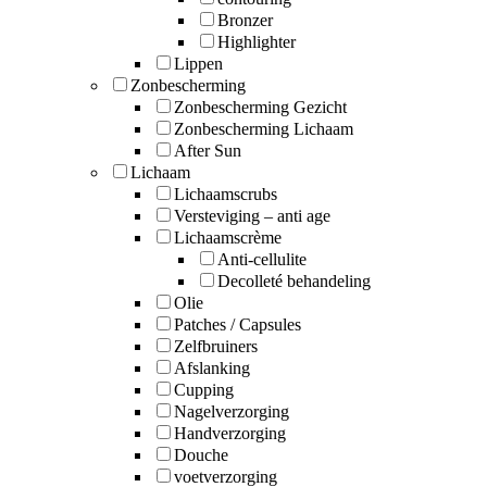
Bronzer
Highlighter
Lippen
Zonbescherming
Zonbescherming Gezicht
Zonbescherming Lichaam
After Sun
Lichaam
Lichaamscrubs
Versteviging – anti age
Lichaamscrème
Anti-cellulite
Decolleté behandeling
Olie
Patches / Capsules
Zelfbruiners
Afslanking
Cupping
Nagelverzorging
Handverzorging
Douche
voetverzorging