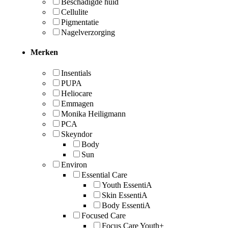
Beschadigde huid
Cellulite
Pigmentatie
Nagelverzorging
Merken
Insentials
PUPA
Heliocare
Emmagen
Monika Heiligmann
PCA
Skeyndor
Body
Sun
Environ
Essential Care
Youth EssentiA
Skin EssentiA
Body EssentiA
Focused Care
Focus Care Youth+