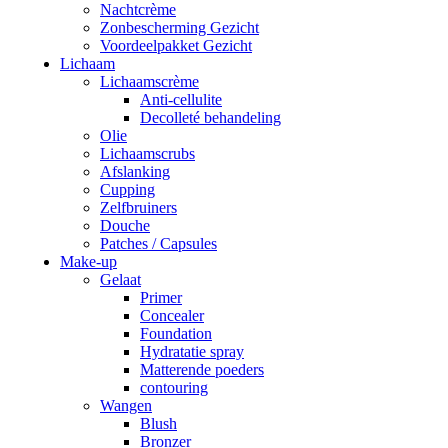
Nachtcrème
Zonbescherming Gezicht
Voordeelpakket Gezicht
Lichaam
Lichaamscrème
Anti-cellulite
Decolleté behandeling
Olie
Lichaamscrubs
Afslanking
Cupping
Zelfbruiners
Douche
Patches / Capsules
Make-up
Gelaat
Primer
Concealer
Foundation
Hydratatie spray
Matterende poeders
contouring
Wangen
Blush
Bronzer