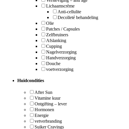
Versteviging – anti age
Lichaamscrème
Anti-cellulite
Decolleté behandeling
Olie
Patches / Capsules
Zelfbruiners
Afslanking
Cupping
Nagelverzorging
Handverzorging
Douche
voetverzorging
Huidcondities
After Sun
Vitamine kuur
Ontgifting – lever
Hormonen
Energie
vetverbranding
Suiker Cravings