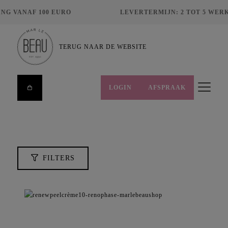
NG VANAF 100 EURO
LEVERTERMIJN: 2 TOT 5 WER
ZOEKEN
TERUG NAAR DE WEBSITE
LOGIN
AFSPRAAK
FILTERS
HUIDCONDITIES
MERKEN
PRIJS
FILTERS
€
8,00
€
495,00