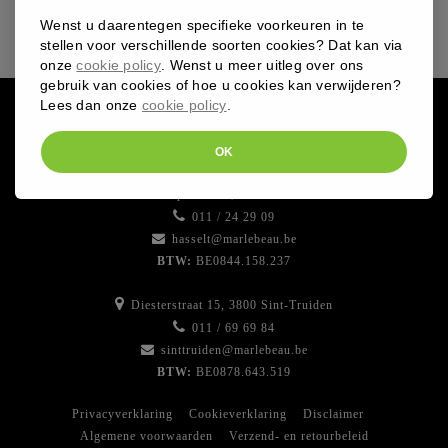
aantal
Wenst u daarentegen specifieke voorkeuren in te
stellen voor verschillende soorten cookies? Dat kan via
onze
cookie policy
. Wenst u meer uitleg over ons
gebruik van cookies of hoe u cookies kan verwijderen?
Lees dan onze
cookie policy
.
OK
Bampslaan 13, 3500 Hasselt
011 / 24 29 09
hasselt@marlebeau.be
BTW:
BE0844.158.237
Diesterstraat 15, 3800 Sint-Truiden
011 / 69 69 84
sinttruiden@marlebeau.be
BTW:
BE0878.643.519
Privacyverklaring
Cookieverklaring
Disclaimer
Algemene voorwaarden
Verzend- en retourbeleid