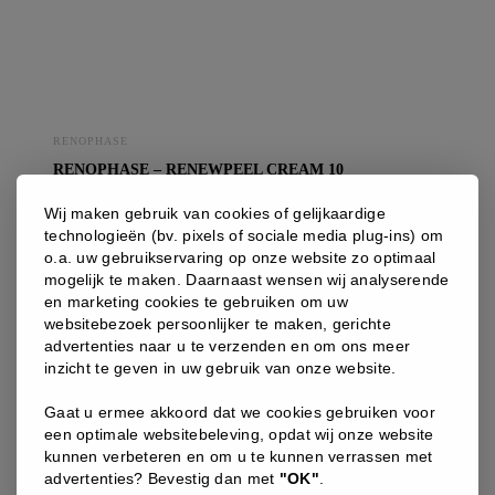
RENOPHASE
RENOPHASE – RENEWPEEL CREAM 10
Gladmakende Crème met antioxidanten, met een zachte
Wij maken gebruik van cookies of gelijkaardige
exfoliant die dagelijks het vernieuwde vermogen stimuleert
technologieën (bv. pixels of sociale media plug-ins) om
van de opperhuid waardoor u terug een stralende huid krijgt.
o.a. uw gebruikservaring op onze website zo optimaal
50ml
mogelijk te maken. Daarnaast wensen wij analyserende
en marketing cookies te gebruiken om uw
97
websitebezoek persoonlijker te maken, gerichte
,00
€
advertenties naar u te verzenden en om ons meer
inzicht te geven in uw gebruik van onze website.
renophase
Gaat u ermee akkoord dat we cookies gebruiken voor
-
een optimale websitebeleving, opdat wij onze website
RENEWPEEL
kunnen verbeteren en om u te kunnen verrassen met
Cream
advertenties? Bevestig dan met
"OK"
.
10