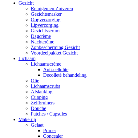
Gezicht
Reinigen en Zuiveren
Gezichtsmasker
Oogverzorging
Lipverzorging
Gezichtsserum
Dagcrème
Nachtcrème
Zonbescherming Gezicht
Voordeelpakket Gezicht
Lichaam
Lichaamscrème
Anti-cellulite
Decolleté behandeling
Olie
Lichaamscrubs
Afslanking
Cupping
Zelfbruiners
Douche
Patches / Capsules
Make-up
Gelaat
Primer
Concealer