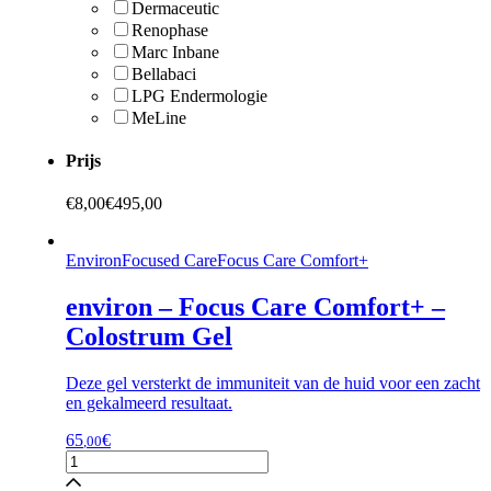
Dermaceutic
Renophase
Marc Inbane
Bellabaci
LPG Endermologie
MeLine
Prijs
€
8,00
€
495,00
EnvironFocused CareFocus Care Comfort+
environ – Focus Care Comfort+ –
Colostrum Gel
Deze gel versterkt de immuniteit van de huid voor een zacht
en gekalmeerd resultaat.
65
€
,00
environ
-