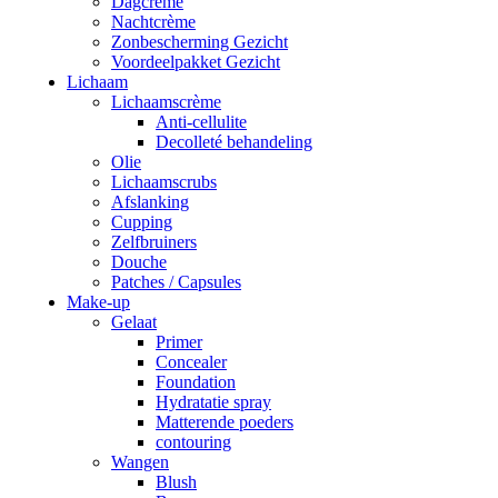
Dagcrème
Nachtcrème
Zonbescherming Gezicht
Voordeelpakket Gezicht
Lichaam
Lichaamscrème
Anti-cellulite
Decolleté behandeling
Olie
Lichaamscrubs
Afslanking
Cupping
Zelfbruiners
Douche
Patches / Capsules
Make-up
Gelaat
Primer
Concealer
Foundation
Hydratatie spray
Matterende poeders
contouring
Wangen
Blush