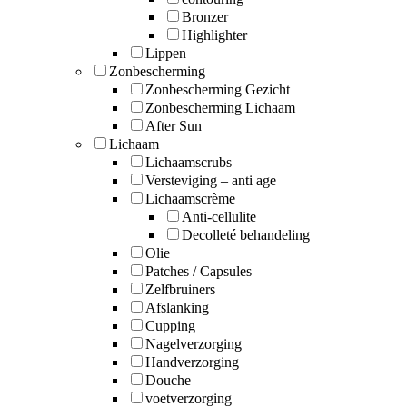
Bronzer
Highlighter
Lippen
Zonbescherming
Zonbescherming Gezicht
Zonbescherming Lichaam
After Sun
Lichaam
Lichaamscrubs
Versteviging – anti age
Lichaamscrème
Anti-cellulite
Decolleté behandeling
Olie
Patches / Capsules
Zelfbruiners
Afslanking
Cupping
Nagelverzorging
Handverzorging
Douche
voetverzorging