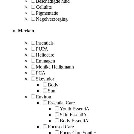
Beschadigde huid
Cellulite
Pigmentatie
Nagelverzorging
Merken
Insentials
PUPA
Heliocare
Emmagen
Monika Heiligmann
PCA
Skeyndor
Body
Sun
Environ
Essential Care
Youth EssentiA
Skin EssentiA
Body EssentiA
Focused Care
Focus Care Youth+