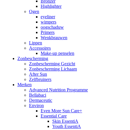
Bronzer
Highlighter
Ogen
eyeliner
wimpers
oogschaduw
Primers
Wenkbrauwen
Lippen
Accessoires
Make-up penselen
Zonbescherming
Zonbescherming Gezicht
Zonbescherming Lichaam
After Sun
Zelfbruiners
Merken
Advanced Nutrition Programme
Bellabaci
Dermaceutic
Environ
Even More Sun Care+
Essential Care
Skin EssentiA
Youth EssentiA