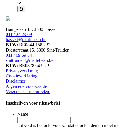
Focus
Care
Comfort+
-
Colostrum
Gel
Bampslaan 13, 3500 Hasselt
aantal
011 / 24 29 09
hasselt@marlebeau.be
BTW:
BE0844.158.237
Diesterstraat 15, 3800 Sint-Truiden
011 / 69 69 84
sinttruiden@marlebeau.be
BTW:
BE0878.643.519
Privacyverklaring
Cookieverklaring
Disclaimer
Algemene voorwaarden
Verzend- en retourbeleid
Inschrijven voor nieuwbrief
Name
Dit veld is bedoeld voor validatiedoeleinden en moet niet