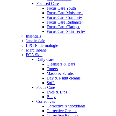
Focused Care
Focus Care Youth+
Focus Care Moisture+
Focus Care Comfort+
Focus Care Radiance+
Focus Care Clarity+
Focus Care Skin Tech+
Insentials
Jane iredale
LPG Endermologie
Marc Inbane
PCA Skin
Daily Care
Cleansers & Bars
Toners
Masks & Scrubs
Day & Night creams
Spf’s
Focus Care
Eyes & Lips
Body
Correctives
Corrective Antioxidants
Corrective Creams
Corrective Retinols