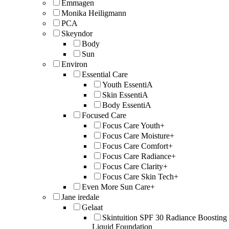
Emmagen
Monika Heiligmann
PCA
Skeyndor
Body
Sun
Environ
Essential Care
Youth EssentiA
Skin EssentiA
Body EssentiA
Focused Care
Focus Care Youth+
Focus Care Moisture+
Focus Care Comfort+
Focus Care Radiance+
Focus Care Clarity+
Focus Care Skin Tech+
Even More Sun Care+
Jane iredale
Gelaat
Skintuition SPF 30 Radiance Boosting
Liquid Foundation