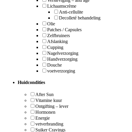
Versteviging – anti age
Lichaamscrème
Anti-cellulite
Decolleté behandeling
Olie
Patches / Capsules
Zelfbruiners
Afslanking
Cupping
Nagelverzorging
Handverzorging
Douche
voetverzorging
Huidcondities
After Sun
Vitamine kuur
Ontgifting – lever
Hormonen
Energie
vetverbranding
Suiker Cravings