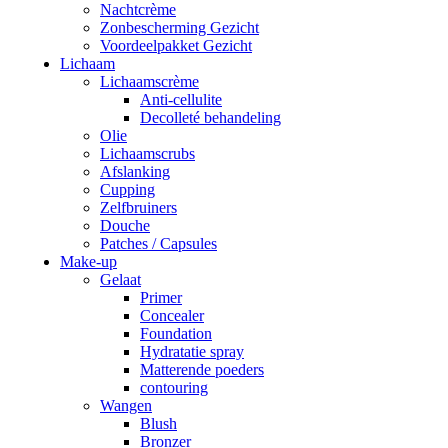
Nachtcrème
Zonbescherming Gezicht
Voordeelpakket Gezicht
Lichaam
Lichaamscrème
Anti-cellulite
Decolleté behandeling
Olie
Lichaamscrubs
Afslanking
Cupping
Zelfbruiners
Douche
Patches / Capsules
Make-up
Gelaat
Primer
Concealer
Foundation
Hydratatie spray
Matterende poeders
contouring
Wangen
Blush
Bronzer