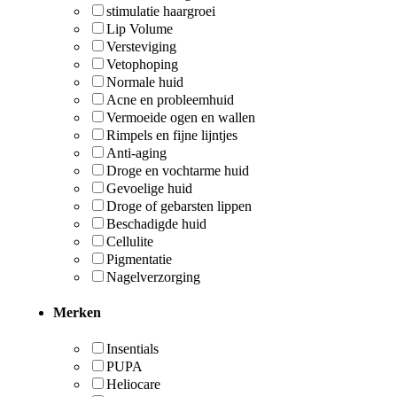
stimulatie haargroei
Lip Volume
Versteviging
Vetophoping
Normale huid
Acne en probleemhuid
Vermoeide ogen en wallen
Rimpels en fijne lijntjes
Anti-aging
Droge en vochtarme huid
Gevoelige huid
Droge of gebarsten lippen
Beschadigde huid
Cellulite
Pigmentatie
Nagelverzorging
Merken
Insentials
PUPA
Heliocare