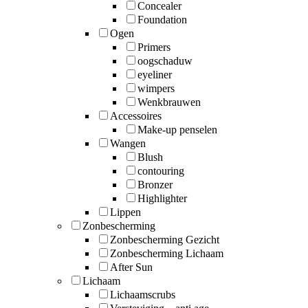
Concealer
Foundation
Ogen
Primers
oogschaduw
eyeliner
wimpers
Wenkbrauwen
Accessoires
Make-up penselen
Wangen
Blush
contouring
Bronzer
Highlighter
Lippen
Zonbescherming
Zonbescherming Gezicht
Zonbescherming Lichaam
After Sun
Lichaam
Lichaamscrubs