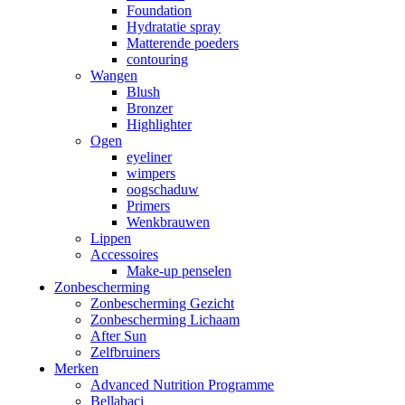
Foundation
Hydratatie spray
Matterende poeders
contouring
Wangen
Blush
Bronzer
Highlighter
Ogen
eyeliner
wimpers
oogschaduw
Primers
Wenkbrauwen
Lippen
Accessoires
Make-up penselen
Zonbescherming
Zonbescherming Gezicht
Zonbescherming Lichaam
After Sun
Zelfbruiners
Merken
Advanced Nutrition Programme
Bellabaci