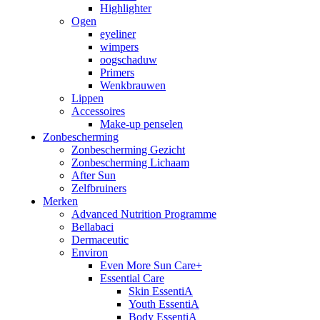
Highlighter
Ogen
eyeliner
wimpers
oogschaduw
Primers
Wenkbrauwen
Lippen
Accessoires
Make-up penselen
Zonbescherming
Zonbescherming Gezicht
Zonbescherming Lichaam
After Sun
Zelfbruiners
Merken
Advanced Nutrition Programme
Bellabaci
Dermaceutic
Environ
Even More Sun Care+
Essential Care
Skin EssentiA
Youth EssentiA
Body EssentiA