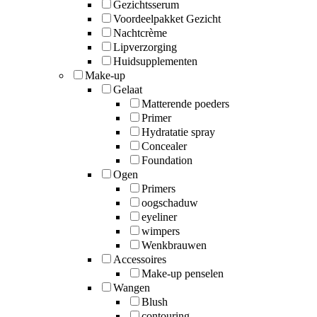
Gezichtsserum
Voordeelpakket Gezicht
Nachtcrème
Lipverzorging
Huidsupplementen
Make-up
Gelaat
Matterende poeders
Primer
Hydratatie spray
Concealer
Foundation
Ogen
Primers
oogschaduw
eyeliner
wimpers
Wenkbrauwen
Accessoires
Make-up penselen
Wangen
Blush
contouring