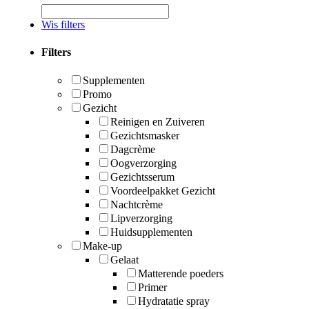
Wis filters
Filters
Supplementen
Promo
Gezicht
Reinigen en Zuiveren
Gezichtsmasker
Dagcrème
Oogverzorging
Gezichtsserum
Voordeelpakket Gezicht
Nachtcrème
Lipverzorging
Huidsupplementen
Make-up
Gelaat
Matterende poeders
Primer
Hydratatie spray