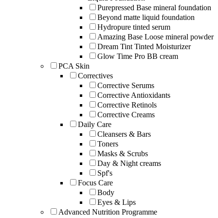
Purepressed Base mineral foundation
Beyond matte liquid foundation
Hydropure tinted serum
Amazing Base Loose mineral powder
Dream Tint Tinted Moisturizer
Glow Time Pro BB cream
PCA Skin
Correctives
Corrective Serums
Corrective Antioxidants
Corrective Retinols
Corrective Creams
Daily Care
Cleansers & Bars
Toners
Masks & Scrubs
Day & Night creams
Spf's
Focus Care
Body
Eyes & Lips
Advanced Nutrition Programme