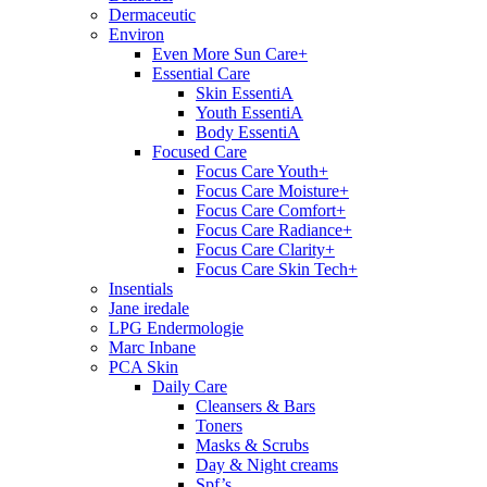
Dermaceutic
Environ
Even More Sun Care+
Essential Care
Skin EssentiA
Youth EssentiA
Body EssentiA
Focused Care
Focus Care Youth+
Focus Care Moisture+
Focus Care Comfort+
Focus Care Radiance+
Focus Care Clarity+
Focus Care Skin Tech+
Insentials
Jane iredale
LPG Endermologie
Marc Inbane
PCA Skin
Daily Care
Cleansers & Bars
Toners
Masks & Scrubs
Day & Night creams
Spf’s