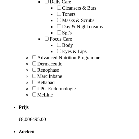
Daily Care
Cleansers & Bars
Toners
Masks & Scrubs
Day & Night creams
Spf's
Focus Care
Body
Eyes & Lips
Advanced Nutrition Programme
Dermaceutic
Renophase
Marc Inbane
Bellabaci
LPG Endermologie
MeLine
Prijs
€
8,00
€
495,00
Zoeken