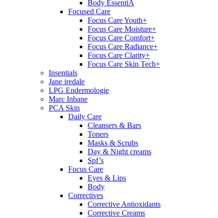
Body EssentiA
Focused Care
Focus Care Youth+
Focus Care Moisture+
Focus Care Comfort+
Focus Care Radiance+
Focus Care Clarity+
Focus Care Skin Tech+
Insentials
Jane iredale
LPG Endermologie
Marc Inbane
PCA Skin
Daily Care
Cleansers & Bars
Toners
Masks & Scrubs
Day & Night creams
Spf’s
Focus Care
Eyes & Lips
Body
Correctives
Corrective Antioxidants
Corrective Creams