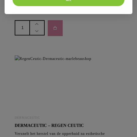
176
,50
€
PCA
Skin
-
correctives
-
C&E
Advanced
aantal
DERMACEUTIC
DERMACEUTIC – REGEN CEUTIC
Versnelt het herstel van de opperhuid na esthetische