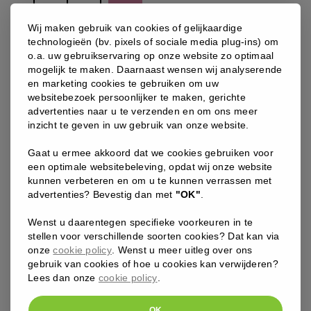
-
ReBalance
Wij maken gebruik van cookies of gelijkaardige
crème
technologieën (bv. pixels of sociale media plug-ins) om
aantal
o.a. uw gebruikservaring op onze website zo optimaal
mogelijk te maken. Daarnaast wensen wij analyserende
en marketing cookies te gebruiken om uw
websitebezoek persoonlijker te maken, gerichte
advertenties naar u te verzenden en om ons meer
inzicht te geven in uw gebruik van onze website.
Gaat u ermee akkoord dat we cookies gebruiken voor
een optimale websitebeleving, opdat wij onze website
kunnen verbeteren en om u te kunnen verrassen met
CORRECTIVESCORRECTIVE ANTIOXIDANTSPCA SKIN
advertenties? Bevestig dan met
"OK"
.
PCA SKIN – CORRECTIVES – C&E ADVANCED
Wenst u daarentegen specifieke voorkeuren in te
Unieke crème met ingrediënten op therapeutische waarde!
stellen voor verschillende soorten cookies? Dat kan via
Daar deze niet gebaseerd is op water, dringt de crème meteen
onze
cookie policy
. Wenst u meer uitleg over ons
in in de diepere lagen van de huid. Werkt anti-aging, verlicht
gebruik van cookies of hoe u cookies kan verwijderen?
pigment, maakt de huid weerbaarder. Alles wat je nodig hebt
Lees dan onze
cookie policy
.
om je huid sterk en gezond te houden!
OK