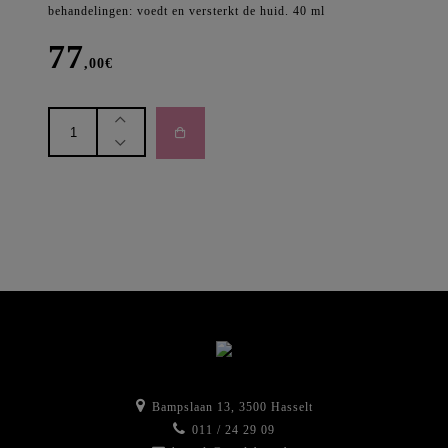
behandelingen: voedt en versterkt de huid. 40 ml
77
,00
€
dermaceutic
-
Regen
Ceutic
aantal
Bampslaan 13, 3500 Hasselt
011 / 24 29 09