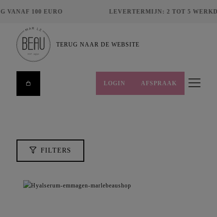
 VANAF 100 EURO
LEVERTERMIJN: 2 TOT 5 WERKD
ZOEKEN
TERUG NAAR DE WEBSITE
LOGIN
AFSPRAAK
FILTERS
HUIDCONDITIES
MERKEN
PRIJS
FILTERS
€
8,00
€
495,00