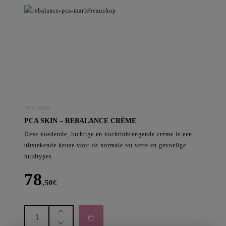
PCA SKIN
PCA SKIN – REBALANCE CRÈME
Deze voedende, luchtige en vochtinbrengende crème is een
uitstekende keuze voor de normale tot vette en gevoelige
huidtypes.
78
,50
€
PCA
Skin