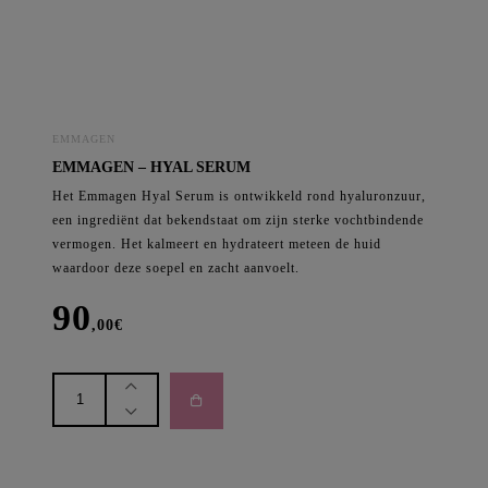
EMMAGEN
EMMAGEN – HYAL SERUM
Het Emmagen Hyal Serum is ontwikkeld rond hyaluronzuur,
een ingrediënt dat bekendstaat om zijn sterke vochtbindende
vermogen. Het kalmeert en hydrateert meteen de huid
waardoor deze soepel en zacht aanvoelt.
90
,00
€
Emmagen
-
Hyal
Serum
aantal