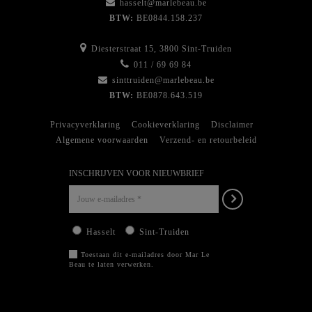
hasselt@marlebeau.be
BTW:
BE0844.158.237
Diesterstraat 15, 3800 Sint-Truiden
011 / 69 69 84
sinttruiden@marlebeau.be
BTW:
BE0878.643.519
Privacyverklaring
Cookieverklaring
Disclaimer
Algemene voorwaarden
Verzend- en retourbeleid
INSCHRIJVEN VOOR NIEUWBRIEF
Hasselt
Sint-Truiden
Toestaan dit e-mailadres door Mar Le
Beau te laten verwerken.