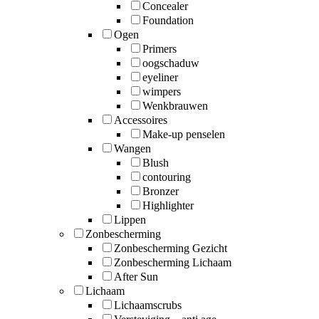
Concealer
Foundation
Ogen
Primers
oogschaduw
eyeliner
wimpers
Wenkbrauwen
Accessoires
Make-up penselen
Wangen
Blush
contouring
Bronzer
Highlighter
Lippen
Zonbescherming
Zonbescherming Gezicht
Zonbescherming Lichaam
After Sun
Lichaam
Lichaamscrubs