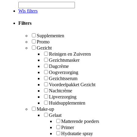
Wis filters
Filters
Supplementen
Promo
Gezicht
Reinigen en Zuiveren
Gezichtsmasker
Dagcrème
Oogverzorging
Gezichtsserum
Voordeelpakket Gezicht
Nachtcrème
Lipverzorging
Huidsupplementen
Make-up
Gelaat
Matterende poeders
Primer
Hydratatie spray