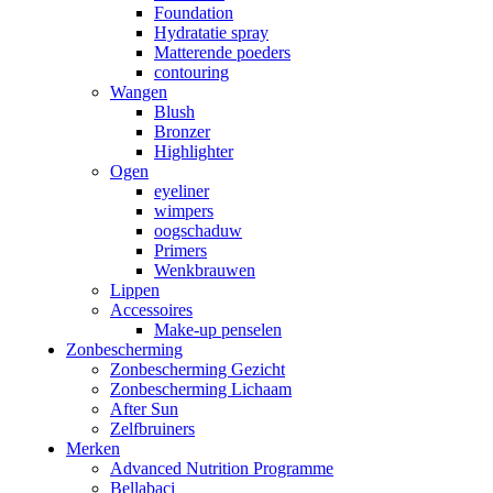
Foundation
Hydratatie spray
Matterende poeders
contouring
Wangen
Blush
Bronzer
Highlighter
Ogen
eyeliner
wimpers
oogschaduw
Primers
Wenkbrauwen
Lippen
Accessoires
Make-up penselen
Zonbescherming
Zonbescherming Gezicht
Zonbescherming Lichaam
After Sun
Zelfbruiners
Merken
Advanced Nutrition Programme
Bellabaci