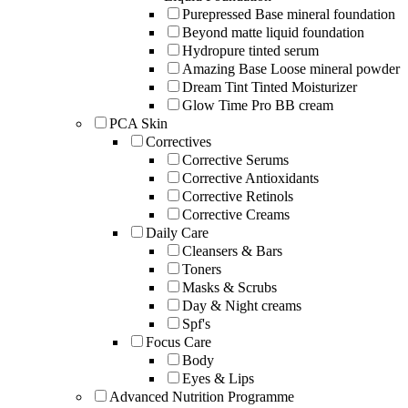
Purepressed Base mineral foundation
Beyond matte liquid foundation
Hydropure tinted serum
Amazing Base Loose mineral powder
Dream Tint Tinted Moisturizer
Glow Time Pro BB cream
PCA Skin
Correctives
Corrective Serums
Corrective Antioxidants
Corrective Retinols
Corrective Creams
Daily Care
Cleansers & Bars
Toners
Masks & Scrubs
Day & Night creams
Spf's
Focus Care
Body
Eyes & Lips
Advanced Nutrition Programme