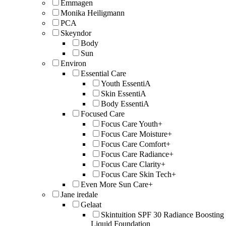
Emmagen
Monika Heiligmann
PCA
Skeyndor
Body
Sun
Environ
Essential Care
Youth EssentiA
Skin EssentiA
Body EssentiA
Focused Care
Focus Care Youth+
Focus Care Moisture+
Focus Care Comfort+
Focus Care Radiance+
Focus Care Clarity+
Focus Care Skin Tech+
Even More Sun Care+
Jane iredale
Gelaat
Skintuition SPF 30 Radiance Boosting
Liquid Foundation