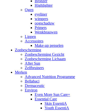
Bronzer
Highlighter
Ogen
eyeliner
wimpers
oogschaduw
Primers
Wenkbrauwen
Lippen
Accessoires
Make-up penselen
Zonbescherming
Zonbescherming Gezicht
Zonbescherming Lichaam
After Sun
Zelfbruiners
Merken
Advanced Nutrition Programme
Bellabaci
Dermaceutic
Environ
Even More Sun Care+
Essential Care
Skin EssentiA
Youth EssentiA