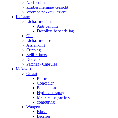
Nachtcrème
Zonbescherming Gezicht
Voordeelpakket Gezicht
Lichaam
Lichaamscrème
Anti-cellulite
Decolleté behandeling
Olie
Lichaamscrubs
Afslanking
Cupping
Zelfbruiners
Douche
Patches / Capsules
Make-up
Gelaat
Primer
Concealer
Foundation
Hydratatie spray
Matterende poeders
contouring
Wangen
Blush
Bronzer