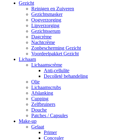
Gezicht
Reinigen en Zuiveren
Gezichtsmasker
Oogverzorging
Lipverzorging
Gezichtsserum
Dagcrème
Nachtcrème
Zonbescherming Gezicht
Voordeelpakket Gezicht
Lichaam
Lichaamscrème
Anti-cellulite
Decolleté behandeling
Olie
Lichaamscrubs
Afslanking
Cupping
Zelfbruiners
Douche
Patches / Capsules
Make-up
Gelaat
Primer
Concealer