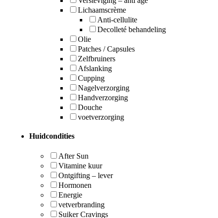
Versteviging – anti age
Lichaamscrème
Anti-cellulite
Decolleté behandeling
Olie
Patches / Capsules
Zelfbruiners
Afslanking
Cupping
Nagelverzorging
Handverzorging
Douche
voetverzorging
Huidcondities
After Sun
Vitamine kuur
Ontgifting – lever
Hormonen
Energie
vetverbranding
Suiker Cravings