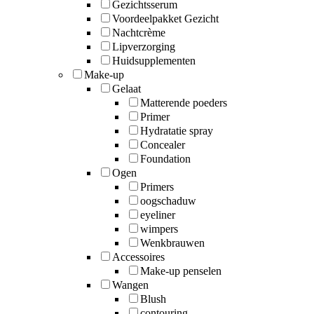
Gezichtsserum
Voordeelpakket Gezicht
Nachtcrème
Lipverzorging
Huidsupplementen
Make-up
Gelaat
Matterende poeders
Primer
Hydratatie spray
Concealer
Foundation
Ogen
Primers
oogschaduw
eyeliner
wimpers
Wenkbrauwen
Accessoires
Make-up penselen
Wangen
Blush
contouring