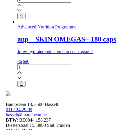
-
Skin
Integrate
28
aantal
Advanced Nutrition Programme
anp – SKIN OMEGAS+ 180 caps
Jouw hydraterende crème in een capsule!
86
€
,00
anp
-
SKIN
OMEGAS+
180
caps
aantal
Bampslaan 13, 3500 Hasselt
011 / 24 29 09
hasselt@marlebeau.be
BTW:
BE0844.158.237
Diesterstraat 15, 3800 Sint-Truiden