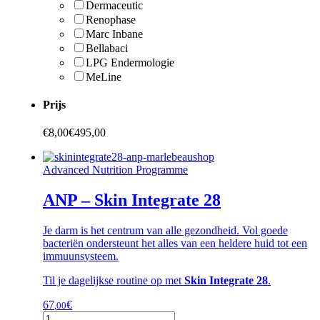
Dermaceutic
Renophase
Marc Inbane
Bellabaci
LPG Endermologie
MeLine
Prijs
€
8,00
€
495,00
Advanced Nutrition Programme
ANP – Skin Integrate 28
Je darm is het centrum van alle gezondheid. Vol goede
bacteriën ondersteunt het alles van een heldere huid tot een
immuunsysteem.
Til je dagelijkse routine op met
Skin Integrate 28
.
67
€
,00
ANP