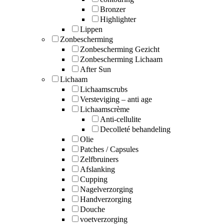
Bronzer
Highlighter
Lippen
Zonbescherming
Zonbescherming Gezicht
Zonbescherming Lichaam
After Sun
Lichaam
Lichaamscrubs
Versteviging – anti age
Lichaamscrème
Anti-cellulite
Decolleté behandeling
Olie
Patches / Capsules
Zelfbruiners
Afslanking
Cupping
Nagelverzorging
Handverzorging
Douche
voetverzorging