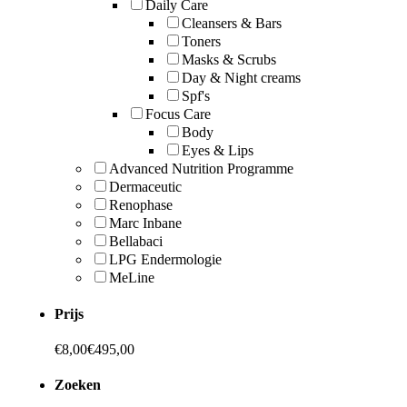
Daily Care
Cleansers & Bars
Toners
Masks & Scrubs
Day & Night creams
Spf's
Focus Care
Body
Eyes & Lips
Advanced Nutrition Programme
Dermaceutic
Renophase
Marc Inbane
Bellabaci
LPG Endermologie
MeLine
Prijs
€
8,00
€
495,00
Zoeken