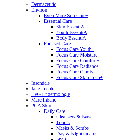
Dermaceutic
Environ
Even More Sun Care+
Essential Care
Skin EssentiA
Youth EssentiA
Body EssentiA
Focused Care
Focus Care Youth+
Focus Care Moisture+
Focus Care Comfort+
Focus Care Radiance+
Focus Care Clarity+
Focus Care Skin Tech+
Insentials
Jane iredale
LPG Endermologie
Marc Inbane
PCA Skin
Daily Care
Cleansers & Bars
Toners
Masks & Scrubs
Day & Night creams
Spf’s