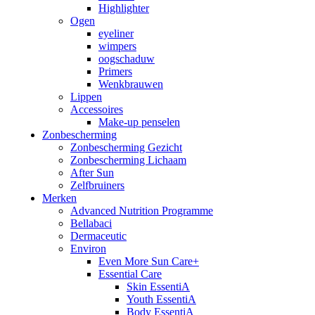
Highlighter
Ogen
eyeliner
wimpers
oogschaduw
Primers
Wenkbrauwen
Lippen
Accessoires
Make-up penselen
Zonbescherming
Zonbescherming Gezicht
Zonbescherming Lichaam
After Sun
Zelfbruiners
Merken
Advanced Nutrition Programme
Bellabaci
Dermaceutic
Environ
Even More Sun Care+
Essential Care
Skin EssentiA
Youth EssentiA
Body EssentiA