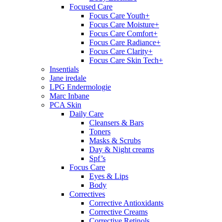
Focused Care
Focus Care Youth+
Focus Care Moisture+
Focus Care Comfort+
Focus Care Radiance+
Focus Care Clarity+
Focus Care Skin Tech+
Insentials
Jane iredale
LPG Endermologie
Marc Inbane
PCA Skin
Daily Care
Cleansers & Bars
Toners
Masks & Scrubs
Day & Night creams
Spf’s
Focus Care
Eyes & Lips
Body
Correctives
Corrective Antioxidants
Corrective Creams
Corrective Retinols