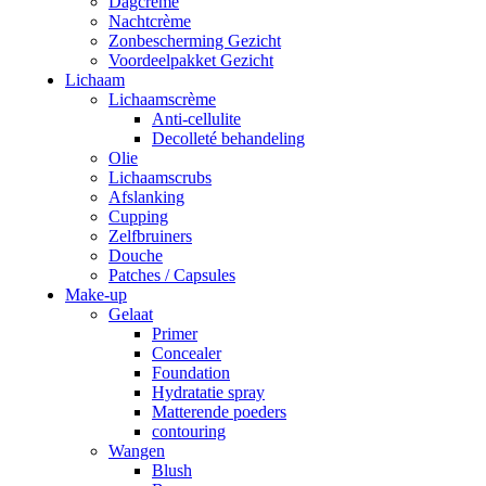
Dagcrème
Nachtcrème
Zonbescherming Gezicht
Voordeelpakket Gezicht
Lichaam
Lichaamscrème
Anti-cellulite
Decolleté behandeling
Olie
Lichaamscrubs
Afslanking
Cupping
Zelfbruiners
Douche
Patches / Capsules
Make-up
Gelaat
Primer
Concealer
Foundation
Hydratatie spray
Matterende poeders
contouring
Wangen
Blush