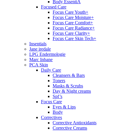
Body EssentiA
Focused Care
Focus Care Youth+
Focus Care Moisture+
Focus Care Comfort+
Focus Care Radiance+
Focus Care Clarity+
Focus Care Skin Tech+
Insentials
Jane iredale
LPG Endermologie
Marc Inbane
PCA Skin
Daily Care
Cleansers & Bars
Toners
Masks & Scrubs
Day & Night creams
Spf’s
Focus Care
Eyes & Lips
Body
Correctives
Corrective Antioxidants
Corrective Creams