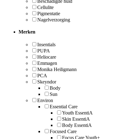
Beschadigde huid
Cellulite
Pigmentatie
Nagelverzorging
Merken
Insentials
PUPA
Heliocare
Emmagen
Monika Heiligmann
PCA
Skeyndor
Body
Sun
Environ
Essential Care
Youth EssentiA
Skin EssentiA
Body EssentiA
Focused Care
Focus Care Youth+