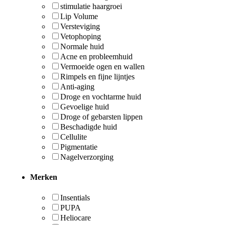
stimulatie haargroei
Lip Volume
Versteviging
Vetophoping
Normale huid
Acne en probleemhuid
Vermoeide ogen en wallen
Rimpels en fijne lijntjes
Anti-aging
Droge en vochtarme huid
Gevoelige huid
Droge of gebarsten lippen
Beschadigde huid
Cellulite
Pigmentatie
Nagelverzorging
Merken
Insentials
PUPA
Heliocare