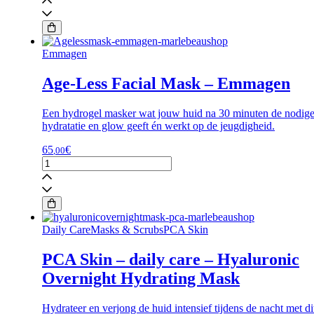
Anti
Pollution
Masque
aantal
Emmagen
Age-Less Facial Mask – Emmagen
Een hydrogel masker wat jouw huid na 30 minuten de nodig
hydratatie en glow geeft én werkt op de jeugdigheid.
65
€
,00
Age-
Less
Facial
Mask
-
Emmagen
Daily CareMasks & ScrubsPCA Skin
aantal
PCA Skin – daily care – Hyaluronic
Overnight Hydrating Mask
Hydrateer en verjong de huid intensief tijdens de nacht met di