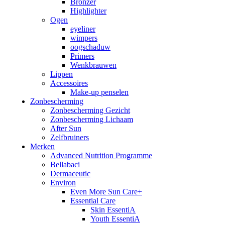
Bronzer
Highlighter
Ogen
eyeliner
wimpers
oogschaduw
Primers
Wenkbrauwen
Lippen
Accessoires
Make-up penselen
Zonbescherming
Zonbescherming Gezicht
Zonbescherming Lichaam
After Sun
Zelfbruiners
Merken
Advanced Nutrition Programme
Bellabaci
Dermaceutic
Environ
Even More Sun Care+
Essential Care
Skin EssentiA
Youth EssentiA