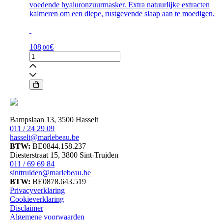
voedende hyaluronzuurmasker. Extra natuurlijke extracten
kalmeren om een ​​diepe, rustgevende slaap aan te moedigen.
108
€
,00
PCA
Skin
-
daily
care
-
Hyaluronic
Overnight
Bampslaan 13, 3500 Hasselt
Hydrating
011 / 24 29 09
Mask
hasselt@marlebeau.be
aantal
BTW:
BE0844.158.237
Diesterstraat 15, 3800 Sint-Truiden
011 / 69 69 84
sinttruiden@marlebeau.be
BTW:
BE0878.643.519
Privacyverklaring
Cookieverklaring
Disclaimer
Algemene voorwaarden