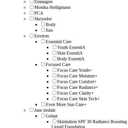
Emmagen
Monika Heiligmann
PCA
Skeyndor
Body
Sun
Environ
Essential Care
Youth EssentiA
Skin EssentiA
Body EssentiA
Focused Care
Focus Care Youth+
Focus Care Moisture+
Focus Care Comfort+
Focus Care Radiance+
Focus Care Clarity+
Focus Care Skin Tech+
Even More Sun Care+
Jane iredale
Gelaat
Skintuition SPF 30 Radiance Boosting
Liquid Foundation