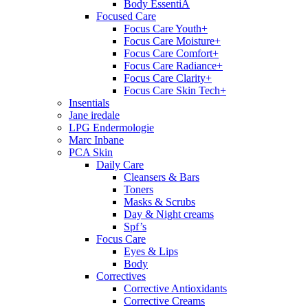
Body EssentiA
Focused Care
Focus Care Youth+
Focus Care Moisture+
Focus Care Comfort+
Focus Care Radiance+
Focus Care Clarity+
Focus Care Skin Tech+
Insentials
Jane iredale
LPG Endermologie
Marc Inbane
PCA Skin
Daily Care
Cleansers & Bars
Toners
Masks & Scrubs
Day & Night creams
Spf’s
Focus Care
Eyes & Lips
Body
Correctives
Corrective Antioxidants
Corrective Creams