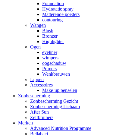
Foundation
Hydratatie spray
Matterende poeders
contouring
Wangen
Blush
Bronzer
Highlighter
Ogen
eyeliner
wimpers
oogschaduw
Primers
Wenkbrauwen
Lippen
Accessoires
Make-up penselen
Zonbescherming
Zonbescherming Gezicht
Zonbescherming Lichaam
After Sun
Zelfbruiners
Merken
Advanced Nutrition Programme
Bellabaci