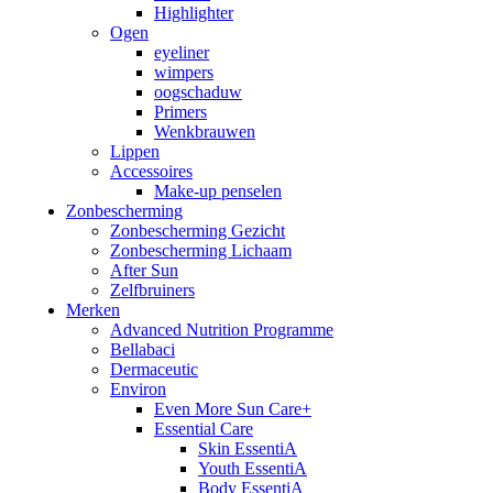
Highlighter
Ogen
eyeliner
wimpers
oogschaduw
Primers
Wenkbrauwen
Lippen
Accessoires
Make-up penselen
Zonbescherming
Zonbescherming Gezicht
Zonbescherming Lichaam
After Sun
Zelfbruiners
Merken
Advanced Nutrition Programme
Bellabaci
Dermaceutic
Environ
Even More Sun Care+
Essential Care
Skin EssentiA
Youth EssentiA
Body EssentiA