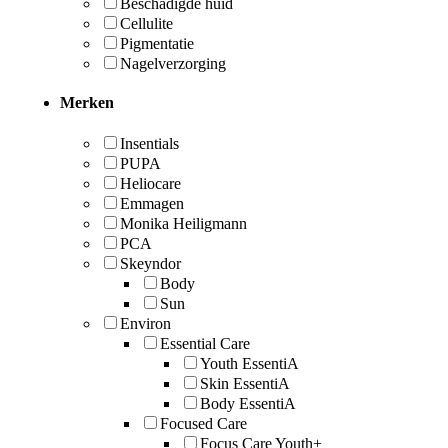
Beschadigde huid
Cellulite
Pigmentatie
Nagelverzorging
Merken
Insentials
PUPA
Heliocare
Emmagen
Monika Heiligmann
PCA
Skeyndor
Body
Sun
Environ
Essential Care
Youth EssentiA
Skin EssentiA
Body EssentiA
Focused Care
Focus Care Youth+