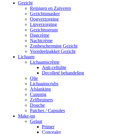
Gezicht
Reinigen en Zuiveren
Gezichtsmasker
Oogverzorging
Lipverzorging
Gezichtsserum
Dagcrème
Nachtcrème
Zonbescherming Gezicht
Voordeelpakket Gezicht
Lichaam
Lichaamscrème
Anti-cellulite
Decolleté behandeling
Olie
Lichaamscrubs
Afslanking
Cupping
Zelfbruiners
Douche
Patches / Capsules
Make-up
Gelaat
Primer
Concealer