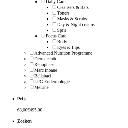
Daily Care
Cleansers & Bars
Toners
Masks & Scrubs
Day & Night creams
Spf's
Focus Care
Body
Eyes & Lips
Advanced Nutrition Programme
Dermaceutic
Renophase
Marc Inbane
Bellabaci
LPG Endermologie
MeLine
Prijs
€
8,00
€
495,00
Zoeken