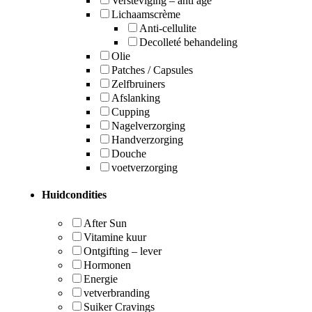
Versteviging – anti age
Lichaamscrème
Anti-cellulite
Decolleté behandeling
Olie
Patches / Capsules
Zelfbruiners
Afslanking
Cupping
Nagelverzorging
Handverzorging
Douche
voetverzorging
Huidcondities
After Sun
Vitamine kuur
Ontgifting – lever
Hormonen
Energie
vetverbranding
Suiker Cravings