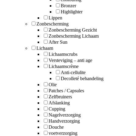
Bronzer
Highlighter
Lippen
Zonbescherming
Zonbescherming Gezicht
Zonbescherming Lichaam
After Sun
Lichaam
Lichaamscrubs
Versteviging – anti age
Lichaamscrème
Anti-cellulite
Decolleté behandeling
Olie
Patches / Capsules
Zelfbruiners
Afslanking
Cupping
Nagelverzorging
Handverzorging
Douche
voetverzorging