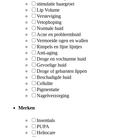
stimulatie haargroei
Lip Volume
Versteviging
Vetophoping
Normale huid
Acne en probleemhuid
Vermoeide ogen en wallen
Rimpels en fijne lijntjes
Anti-aging
Droge en vochtarme huid
Gevoelige huid
Droge of gebarsten lippen
Beschadigde huid
Cellulite
Pigmentatie
Nagelverzorging
Merken
Insentials
PUPA
Heliocare