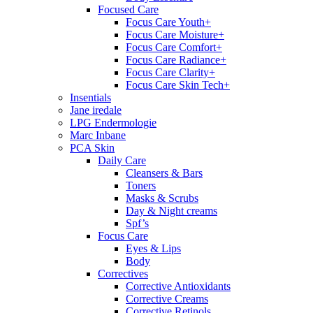
Focused Care
Focus Care Youth+
Focus Care Moisture+
Focus Care Comfort+
Focus Care Radiance+
Focus Care Clarity+
Focus Care Skin Tech+
Insentials
Jane iredale
LPG Endermologie
Marc Inbane
PCA Skin
Daily Care
Cleansers & Bars
Toners
Masks & Scrubs
Day & Night creams
Spf’s
Focus Care
Eyes & Lips
Body
Correctives
Corrective Antioxidants
Corrective Creams
Corrective Retinols