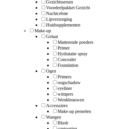
Gezichtsserum
Voordeelpakket Gezicht
Nachtcrème
Lipverzorging
Huidsupplementen
Make-up
Gelaat
Matterende poeders
Primer
Hydratatie spray
Concealer
Foundation
Ogen
Primers
oogschaduw
eyeliner
wimpers
Wenkbrauwen
Accessoires
Make-up penselen
Wangen
Blush
contouring