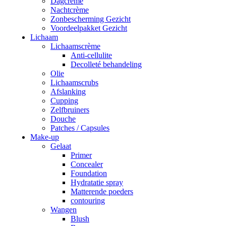
Dagcrème
Nachtcrème
Zonbescherming Gezicht
Voordeelpakket Gezicht
Lichaam
Lichaamscrème
Anti-cellulite
Decolleté behandeling
Olie
Lichaamscrubs
Afslanking
Cupping
Zelfbruiners
Douche
Patches / Capsules
Make-up
Gelaat
Primer
Concealer
Foundation
Hydratatie spray
Matterende poeders
contouring
Wangen
Blush