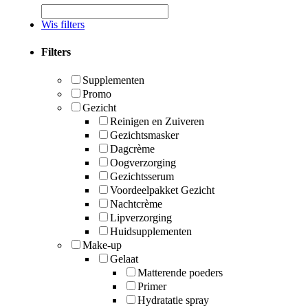
Wis filters
Filters
Supplementen
Promo
Gezicht
Reinigen en Zuiveren
Gezichtsmasker
Dagcrème
Oogverzorging
Gezichtsserum
Voordeelpakket Gezicht
Nachtcrème
Lipverzorging
Huidsupplementen
Make-up
Gelaat
Matterende poeders
Primer
Hydratatie spray