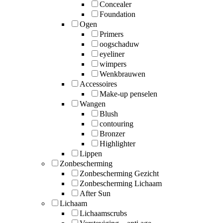
Concealer
Foundation
Ogen
Primers
oogschaduw
eyeliner
wimpers
Wenkbrauwen
Accessoires
Make-up penselen
Wangen
Blush
contouring
Bronzer
Highlighter
Lippen
Zonbescherming
Zonbescherming Gezicht
Zonbescherming Lichaam
After Sun
Lichaam
Lichaamscrubs