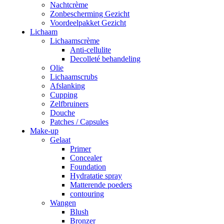
Nachtcrème
Zonbescherming Gezicht
Voordeelpakket Gezicht
Lichaam
Lichaamscrème
Anti-cellulite
Decolleté behandeling
Olie
Lichaamscrubs
Afslanking
Cupping
Zelfbruiners
Douche
Patches / Capsules
Make-up
Gelaat
Primer
Concealer
Foundation
Hydratatie spray
Matterende poeders
contouring
Wangen
Blush
Bronzer