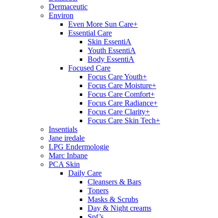
Dermaceutic
Environ
Even More Sun Care+
Essential Care
Skin EssentiA
Youth EssentiA
Body EssentiA
Focused Care
Focus Care Youth+
Focus Care Moisture+
Focus Care Comfort+
Focus Care Radiance+
Focus Care Clarity+
Focus Care Skin Tech+
Insentials
Jane iredale
LPG Endermologie
Marc Inbane
PCA Skin
Daily Care
Cleansers & Bars
Toners
Masks & Scrubs
Day & Night creams
Spf’s