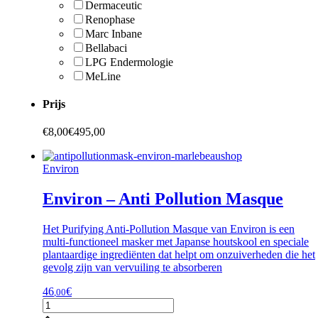
Dermaceutic
Renophase
Marc Inbane
Bellabaci
LPG Endermologie
MeLine
Prijs
€
8,00
€
495,00
Environ
Environ – Anti Pollution Masque
Het Purifying Anti-Pollution Masque van Environ is een
multi-functioneel masker met Japanse houtskool en speciale
plantaardige ingrediënten dat helpt om onzuiverheden die het
gevolg zijn van vervuiling te absorberen
46
€
,00
Environ
-