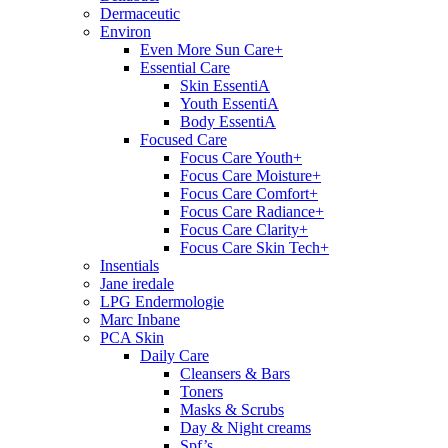
Dermaceutic
Environ
Even More Sun Care+
Essential Care
Skin EssentiA
Youth EssentiA
Body EssentiA
Focused Care
Focus Care Youth+
Focus Care Moisture+
Focus Care Comfort+
Focus Care Radiance+
Focus Care Clarity+
Focus Care Skin Tech+
Insentials
Jane iredale
LPG Endermologie
Marc Inbane
PCA Skin
Daily Care
Cleansers & Bars
Toners
Masks & Scrubs
Day & Night creams
Spf’s