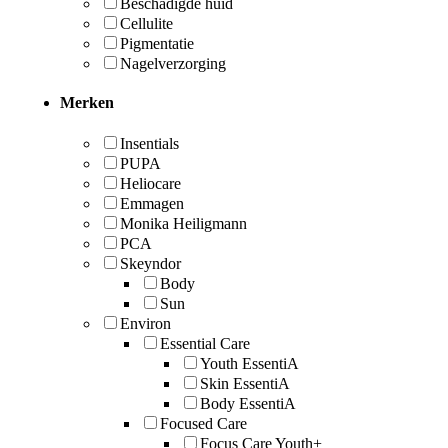
Beschadigde huid
Cellulite
Pigmentatie
Nagelverzorging
Merken
Insentials
PUPA
Heliocare
Emmagen
Monika Heiligmann
PCA
Skeyndor
Body
Sun
Environ
Essential Care
Youth EssentiA
Skin EssentiA
Body EssentiA
Focused Care
Focus Care Youth+