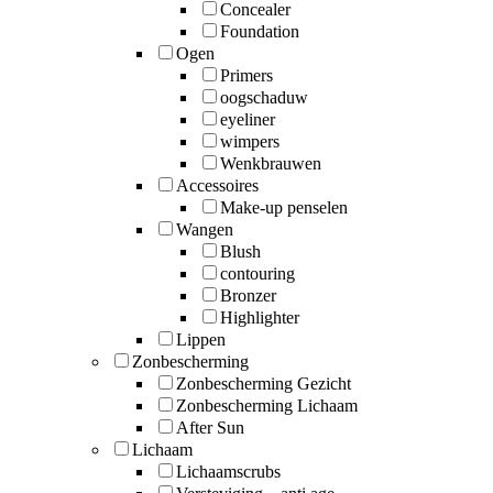
Concealer
Foundation
Ogen
Primers
oogschaduw
eyeliner
wimpers
Wenkbrauwen
Accessoires
Make-up penselen
Wangen
Blush
contouring
Bronzer
Highlighter
Lippen
Zonbescherming
Zonbescherming Gezicht
Zonbescherming Lichaam
After Sun
Lichaam
Lichaamscrubs