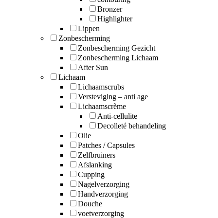
Bronzer
Highlighter
Lippen
Zonbescherming
Zonbescherming Gezicht
Zonbescherming Lichaam
After Sun
Lichaam
Lichaamscrubs
Versteviging – anti age
Lichaamscrème
Anti-cellulite
Decolleté behandeling
Olie
Patches / Capsules
Zelfbruiners
Afslanking
Cupping
Nagelverzorging
Handverzorging
Douche
voetverzorging