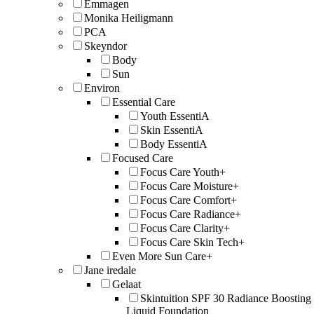
Emmagen
Monika Heiligmann
PCA
Skeyndor
Body
Sun
Environ
Essential Care
Youth EssentiA
Skin EssentiA
Body EssentiA
Focused Care
Focus Care Youth+
Focus Care Moisture+
Focus Care Comfort+
Focus Care Radiance+
Focus Care Clarity+
Focus Care Skin Tech+
Even More Sun Care+
Jane iredale
Gelaat
Skintuition SPF 30 Radiance Boosting
Liquid Foundation