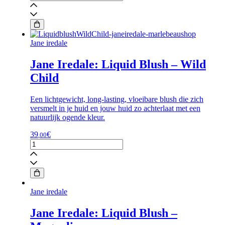
Iredale:
Liquid
Blush
-
Sweet
Jane iredale
Jane
aantal
Jane Iredale: Liquid Blush – Wild
Child
Een lichtgewicht, long-lasting, vloeibare blush die zich
versmelt in je huid en jouw huid zo achterlaat met een
natuurlijk ogende kleur.
39
€
,00
Jane
Iredale:
Liquid
Blush
-
Wild
Jane iredale
Child
aantal
Jane Iredale: Liquid Blush –