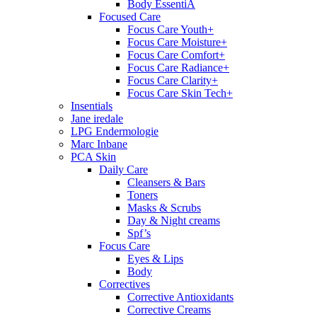
Body EssentiA
Focused Care
Focus Care Youth+
Focus Care Moisture+
Focus Care Comfort+
Focus Care Radiance+
Focus Care Clarity+
Focus Care Skin Tech+
Insentials
Jane iredale
LPG Endermologie
Marc Inbane
PCA Skin
Daily Care
Cleansers & Bars
Toners
Masks & Scrubs
Day & Night creams
Spf’s
Focus Care
Eyes & Lips
Body
Correctives
Corrective Antioxidants
Corrective Creams