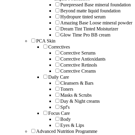
Purepressed Base mineral foundation
Beyond matte liquid foundation
Hydropure tinted serum
Amazing Base Loose mineral powder
Dream Tint Tinted Moisturizer
Glow Time Pro BB cream
PCA Skin
Correctives
Corrective Serums
Corrective Antioxidants
Corrective Retinols
Corrective Creams
Daily Care
Cleansers & Bars
Toners
Masks & Scrubs
Day & Night creams
Spf's
Focus Care
Body
Eyes & Lips
Advanced Nutrition Programme