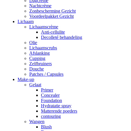
Dagcrème
Nachtcrème
Zonbescherming Gezicht
Voordeelpakket Gezicht
Lichaam
Lichaamscrème
Anti-cellulite
Decolleté behandeling
Olie
Lichaamscrubs
Afslanking
Cupping
Zelfbruiners
Douche
Patches / Capsules
Make-up
Gelaat
Primer
Concealer
Foundation
Hydratatie spray
Matterende poeders
contouring
Wangen
Blush