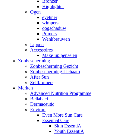
Bronzer
Highlighter
Ogen
eyeliner
wimpers
oogschaduw
Primers
Wenkbrauwen
Lippen
Accessoires
Make-up penselen
Zonbescherming
Zonbescherming Gezicht
Zonbescherming Lichaam
After Sun
Zelfbruiners
Merken
Advanced Nutrition Programme
Bellabaci
Dermaceutic
Environ
Even More Sun Care+
Essential Care
Skin EssentiA
Youth EssentiA