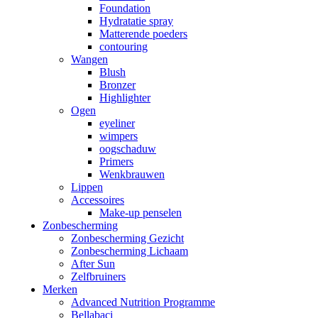
Foundation
Hydratatie spray
Matterende poeders
contouring
Wangen
Blush
Bronzer
Highlighter
Ogen
eyeliner
wimpers
oogschaduw
Primers
Wenkbrauwen
Lippen
Accessoires
Make-up penselen
Zonbescherming
Zonbescherming Gezicht
Zonbescherming Lichaam
After Sun
Zelfbruiners
Merken
Advanced Nutrition Programme
Bellabaci