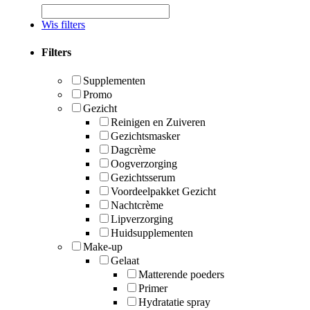
Wis filters
Filters
Supplementen
Promo
Gezicht
Reinigen en Zuiveren
Gezichtsmasker
Dagcrème
Oogverzorging
Gezichtsserum
Voordeelpakket Gezicht
Nachtcrème
Lipverzorging
Huidsupplementen
Make-up
Gelaat
Matterende poeders
Primer
Hydratatie spray