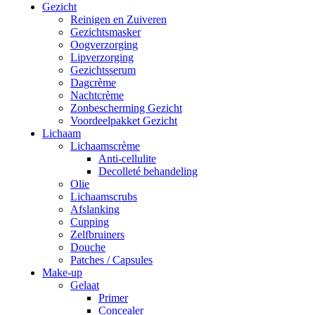
Gezicht
Reinigen en Zuiveren
Gezichtsmasker
Oogverzorging
Lipverzorging
Gezichtsserum
Dagcrème
Nachtcrème
Zonbescherming Gezicht
Voordeelpakket Gezicht
Lichaam
Lichaamscrème
Anti-cellulite
Decolleté behandeling
Olie
Lichaamscrubs
Afslanking
Cupping
Zelfbruiners
Douche
Patches / Capsules
Make-up
Gelaat
Primer
Concealer