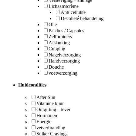
Versteviging – anti age
Lichaamscrème
Anti-cellulite
Decolleté behandeling
Olie
Patches / Capsules
Zelfbruiners
Afslanking
Cupping
Nagelverzorging
Handverzorging
Douche
voetverzorging
Huidcondities
After Sun
Vitamine kuur
Ontgifting – lever
Hormonen
Energie
vetverbranding
Suiker Cravings