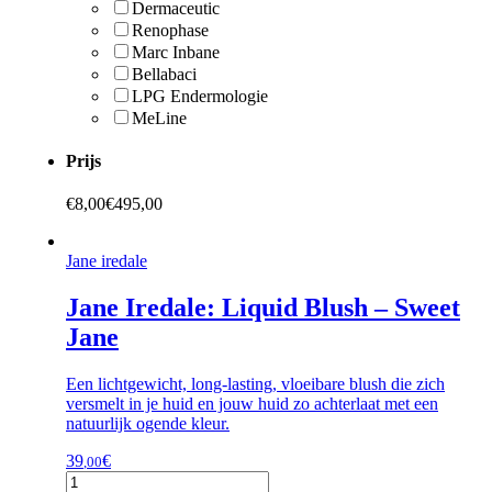
Dermaceutic
Renophase
Marc Inbane
Bellabaci
LPG Endermologie
MeLine
Prijs
€
8,00
€
495,00
Jane iredale
Jane Iredale: Liquid Blush – Sweet
Jane
Een lichtgewicht, long-lasting, vloeibare blush die zich
versmelt in je huid en jouw huid zo achterlaat met een
natuurlijk ogende kleur.
39
€
,00
Jane