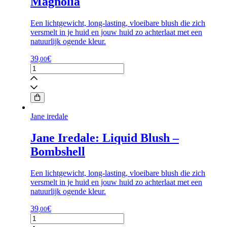
Magnolia
Een lichtgewicht, long-lasting, vloeibare blush die zich
versmelt in je huid en jouw huid zo achterlaat met een
natuurlijk ogende kleur.
39
€
,00
Jane
Iredale:
Liquid
Blush
-
Magnolia
Jane iredale
aantal
Jane Iredale: Liquid Blush –
Bombshell
Een lichtgewicht, long-lasting, vloeibare blush die zich
versmelt in je huid en jouw huid zo achterlaat met een
natuurlijk ogende kleur.
39
€
,00
Jane
Iredale: