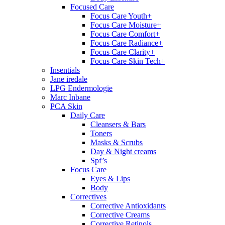
Focused Care
Focus Care Youth+
Focus Care Moisture+
Focus Care Comfort+
Focus Care Radiance+
Focus Care Clarity+
Focus Care Skin Tech+
Insentials
Jane iredale
LPG Endermologie
Marc Inbane
PCA Skin
Daily Care
Cleansers & Bars
Toners
Masks & Scrubs
Day & Night creams
Spf’s
Focus Care
Eyes & Lips
Body
Correctives
Corrective Antioxidants
Corrective Creams
Corrective Retinols