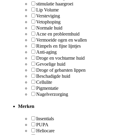
stimulatie haargroei
Lip Volume
Versteviging
Vetophoping
Normale huid
Acne en probleemhuid
Vermoeide ogen en wallen
Rimpels en fijne lijntjes
Anti-aging
Droge en vochtarme huid
Gevoelige huid
Droge of gebarsten lippen
Beschadigde huid
Cellulite
Pigmentatie
Nagelverzorging
Merken
Insentials
PUPA
Heliocare