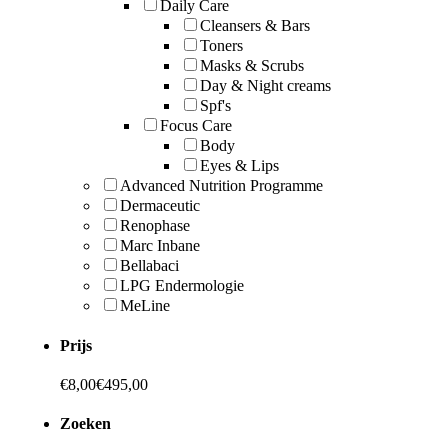
Daily Care
Cleansers & Bars
Toners
Masks & Scrubs
Day & Night creams
Spf's
Focus Care
Body
Eyes & Lips
Advanced Nutrition Programme
Dermaceutic
Renophase
Marc Inbane
Bellabaci
LPG Endermologie
MeLine
Prijs
€
8,00
€
495,00
Zoeken