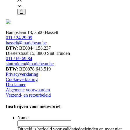
Liquid
Blush
-
Bombshell
aantal
Bampslaan 13, 3500 Hasselt
011 / 24 29 09
hasselt@marlebeau.be
BTW:
BE0844.158.237
Diesterstraat 15, 3800 Sint-Truiden
011 / 69 69 84
sinttruiden@marlebeau.be
BTW:
BE0878.643.519
Privacyverklaring
Cookieverklaring
Disclaimer
Algemene voorwaarden
Verzend- en retourbeleid
Inschrijven voor nieuwbrief
Name
Dit veld is bedoeld voor validatiedoeleinden en moet niet