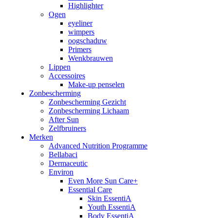
Highlighter
Ogen
eyeliner
wimpers
oogschaduw
Primers
Wenkbrauwen
Lippen
Accessoires
Make-up penselen
Zonbescherming
Zonbescherming Gezicht
Zonbescherming Lichaam
After Sun
Zelfbruiners
Merken
Advanced Nutrition Programme
Bellabaci
Dermaceutic
Environ
Even More Sun Care+
Essential Care
Skin EssentiA
Youth EssentiA
Body EssentiA