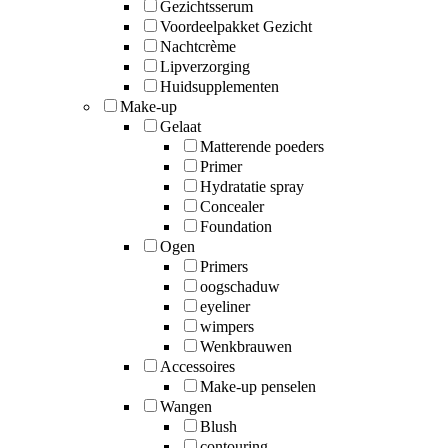
Gezichtsserum
Voordeelpakket Gezicht
Nachtcrème
Lipverzorging
Huidsupplementen
Make-up
Gelaat
Matterende poeders
Primer
Hydratatie spray
Concealer
Foundation
Ogen
Primers
oogschaduw
eyeliner
wimpers
Wenkbrauwen
Accessoires
Make-up penselen
Wangen
Blush
contouring