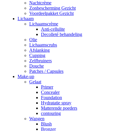
Nachtcrème
Zonbescherming Gezicht
Voordeelpakket Gezicht
Lichaam
Lichaamscrème
Anti-cellulite
Decolleté behandeling
Olie
Lichaamscrubs
Afslanking
Cupping
Zelfbruiners
Douche
Patches / Capsules
Make-up
Gelaat
Primer
Concealer
Foundation
Hydratatie spray
Matterende poeders
contouring
Wangen
Blush
Bronzer