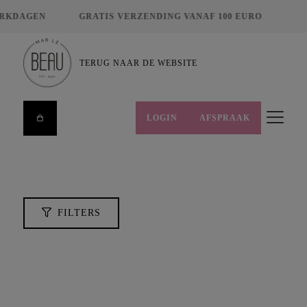
RKDAGEN
GRATIS VERZENDING VANAF 100 EURO
ZOEKEN
TERUG NAAR DE WEBSITE
LOGIN
AFSPRAAK
FILTERS
HUIDCONDITIES
MERKEN
PRIJS
FILTERS
€
8,00
€
495,00