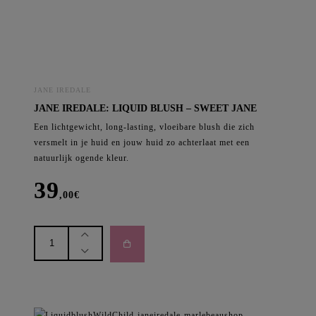
JANE IREDALE
JANE IREDALE: LIQUID BLUSH – SWEET JANE
Een lichtgewicht, long-lasting, vloeibare blush die zich
versmelt in je huid en jouw huid zo achterlaat met een
natuurlijk ogende kleur.
39
,00
€
Jane
Iredale:
Liquid
Blush
-
Sweet