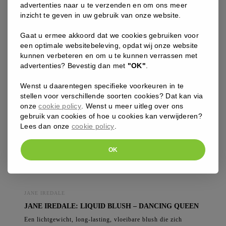
39
advertenties naar u te verzenden en om ons meer
,00
€
inzicht te geven in uw gebruik van onze website.
Gaat u ermee akkoord dat we cookies gebruiken voor
Jane
een optimale websitebeleving, opdat wij onze website
Iredale:
kunnen verbeteren en om u te kunnen verrassen met
Liquid
advertenties? Bevestig dan met
"OK"
.
Blush
-
Wenst u daarentegen specifieke voorkeuren in te
Heartbreaker
stellen voor verschillende soorten cookies? Dat kan via
aantal
onze
cookie policy
. Wenst u meer uitleg over ons
gebruik van cookies of hoe u cookies kan verwijderen?
Lees dan onze
cookie policy
.
OK
JANE IREDALE
JANE IREDALE: LIQUID BLUSH – DANCING QUEEN
Een lichtgewicht, long-lasting, vloeibare blush die zich