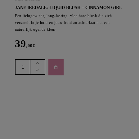
JANE IREDALE: LIQUID BLUSH – CINNAMON GIRL
Een lichtgewicht, long-lasting, vloeibare blush die zich
versmelt in je huid en jouw huid zo achterlaat met een
natuurlijk ogende kleur.
39
,00
€
Jane
Iredale:
Liquid
Blush
-
Cinnamon
Girl
aantal