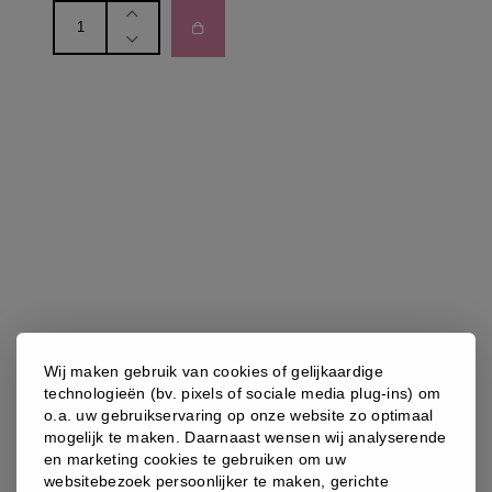
Jane
Iredale:
Liquid
Blush
-
Magnolia
aantal
JANE IREDALE
Wij maken gebruik van cookies of gelijkaardige
JANE IREDALE: LIQUID BLUSH – HEARTBREAKER
technologieën (bv. pixels of sociale media plug-ins) om
Een lichtgewicht, long-lasting, vloeibare blush die zich
o.a. uw gebruikservaring op onze website zo optimaal
versmelt in je huid en jouw huid zo achterlaat met een
mogelijk te maken. Daarnaast wensen wij analyserende
natuurlijk ogende kleur.
en marketing cookies te gebruiken om uw
websitebezoek persoonlijker te maken, gerichte