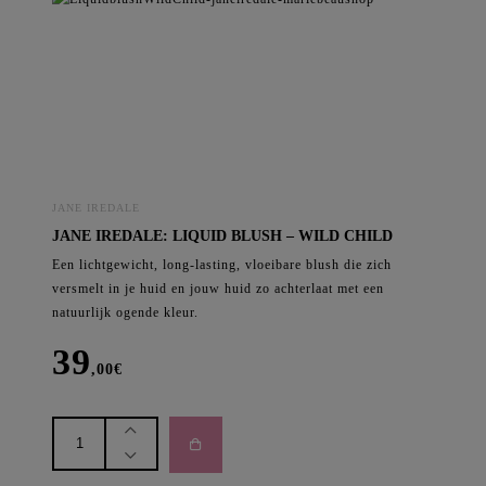
Jane
aantal
JANE IREDALE
JANE IREDALE: LIQUID BLUSH – WILD CHILD
Een lichtgewicht, long-lasting, vloeibare blush die zich
versmelt in je huid en jouw huid zo achterlaat met een
natuurlijk ogende kleur.
39
,00
€
Jane
Iredale:
Liquid