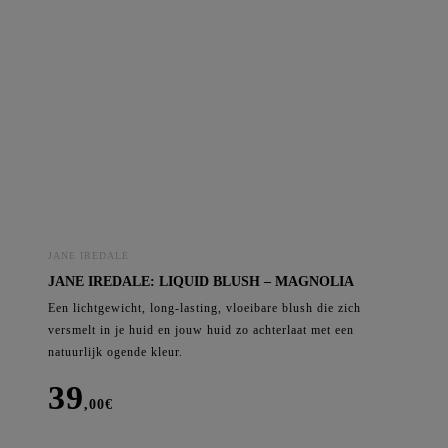
Blush
-
Wild
Child
aantal
JANE IREDALE
JANE IREDALE: LIQUID BLUSH – MAGNOLIA
Een lichtgewicht, long-lasting, vloeibare blush die zich
versmelt in je huid en jouw huid zo achterlaat met een
natuurlijk ogende kleur.
39
,00
€