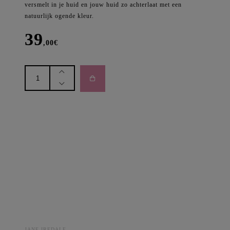
versmelt in je huid en jouw huid zo achterlaat met een
natuurlijk ogende kleur.
39
,00
€
Jane
Iredale:
Liquid
Blush
-
Dancing
Queen
aantal
JANE IREDALE