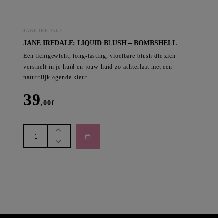
JANE IREDALE
JANE IREDALE: LIQUID BLUSH – BOMBSHELL
Een lichtgewicht, long-lasting, vloeibare blush die zich
versmelt in je huid en jouw huid zo achterlaat met een
natuurlijk ogende kleur.
39
,00
€
Jane
Iredale:
Liquid
Blush
-
Bombshell
aantal