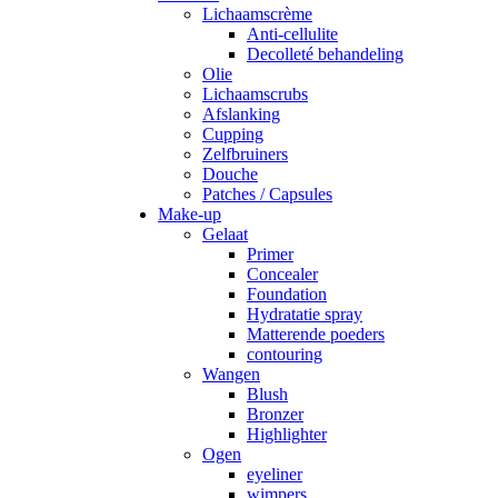
Lichaamscrème
Anti-cellulite
Decolleté behandeling
Olie
Lichaamscrubs
Afslanking
Cupping
Zelfbruiners
Douche
Patches / Capsules
Make-up
Gelaat
Primer
Concealer
Foundation
Hydratatie spray
Matterende poeders
contouring
Wangen
Blush
Bronzer
Highlighter
Ogen
eyeliner
wimpers