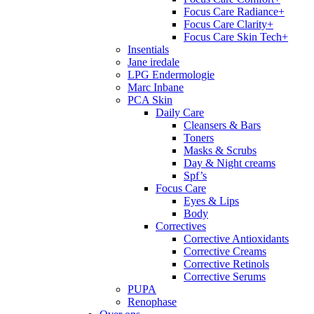
Focus Care Radiance+
Focus Care Clarity+
Focus Care Skin Tech+
Insentials
Jane iredale
LPG Endermologie
Marc Inbane
PCA Skin
Daily Care
Cleansers & Bars
Toners
Masks & Scrubs
Day & Night creams
Spf’s
Focus Care
Eyes & Lips
Body
Correctives
Corrective Antioxidants
Corrective Creams
Corrective Retinols
Corrective Serums
PUPA
Renophase