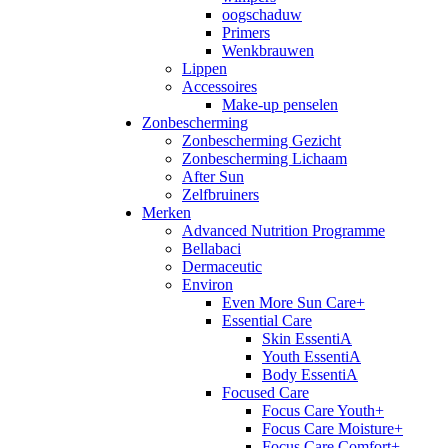
oogschaduw
Primers
Wenkbrauwen
Lippen
Accessoires
Make-up penselen
Zonbescherming
Zonbescherming Gezicht
Zonbescherming Lichaam
After Sun
Zelfbruiners
Merken
Advanced Nutrition Programme
Bellabaci
Dermaceutic
Environ
Even More Sun Care+
Essential Care
Skin EssentiA
Youth EssentiA
Body EssentiA
Focused Care
Focus Care Youth+
Focus Care Moisture+
Focus Care Comfort+