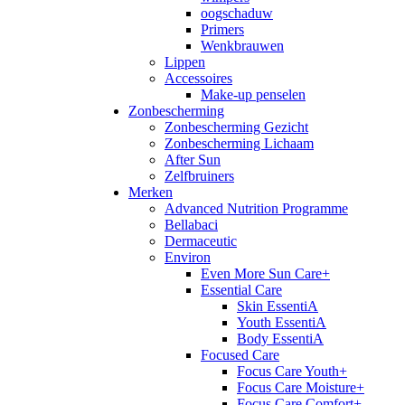
oogschaduw
Primers
Wenkbrauwen
Lippen
Accessoires
Make-up penselen
Zonbescherming
Zonbescherming Gezicht
Zonbescherming Lichaam
After Sun
Zelfbruiners
Merken
Advanced Nutrition Programme
Bellabaci
Dermaceutic
Environ
Even More Sun Care+
Essential Care
Skin EssentiA
Youth EssentiA
Body EssentiA
Focused Care
Focus Care Youth+
Focus Care Moisture+
Focus Care Comfort+