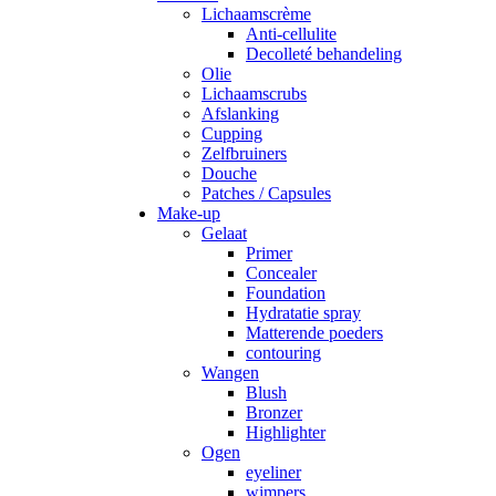
Lichaamscrème
Anti-cellulite
Decolleté behandeling
Olie
Lichaamscrubs
Afslanking
Cupping
Zelfbruiners
Douche
Patches / Capsules
Make-up
Gelaat
Primer
Concealer
Foundation
Hydratatie spray
Matterende poeders
contouring
Wangen
Blush
Bronzer
Highlighter
Ogen
eyeliner
wimpers