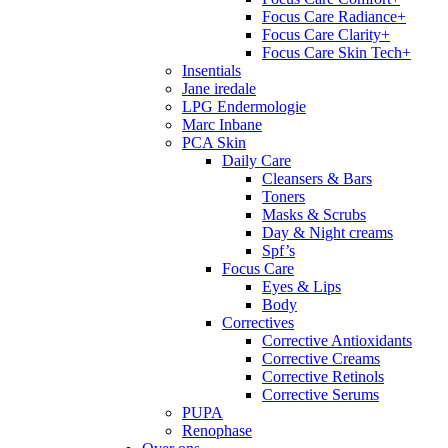
Focus Care Radiance+
Focus Care Clarity+
Focus Care Skin Tech+
Insentials
Jane iredale
LPG Endermologie
Marc Inbane
PCA Skin
Daily Care
Cleansers & Bars
Toners
Masks & Scrubs
Day & Night creams
Spf’s
Focus Care
Eyes & Lips
Body
Correctives
Corrective Antioxidants
Corrective Creams
Corrective Retinols
Corrective Serums
PUPA
Renophase