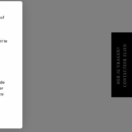
 of
t te
CONTACTEER ELIEN
HEB JE VRAGEN?
nde
er
ze