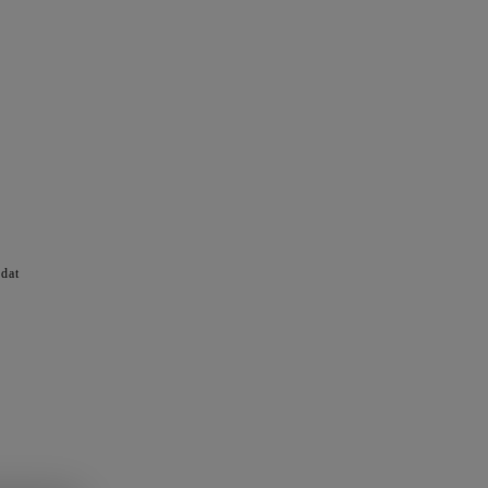
Body
rectives
orrective Antioxidants
orrective Creams
orrective Retinols
orrective Serums
 dat