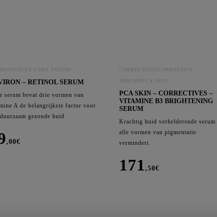
Cor
C
C
C
C
IRONFOCUS CARE YOUTH+
CORRECTIVESCORRECTIVE
SERUMSPCA SKIN
VIRON – RETINOL SERUM
PCA SKIN – CORRECTIVES –
e serum bevat drie vormen van
VITAMINE B3 BRIGHTENING
mine A de belangrijkste factor voor
SERUM
 duurzaam gezonde huid
Krachtig huid verhelderende serum
alle vormen van pigmentatie
9
,00
€
vermindert.
171
iron
,50
€
nol
pca
um
skin
al
-