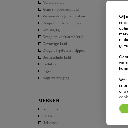
Normale huid
Acne en probleemhuid
Vermoeide ogen en wallen
Wij 
soci
Rimpels en fijne lijntjes
opti
Anti-aging
mark
Droge en vochtarme huid
make
Gevoelige huid
geve
Droge of gebarsten lippen
Gaat
Beschadigde huid
webs
Cellulite
kunn
Pigmentatie
Nagelverzorging
Wens
soor
ons 
cook
MERKEN
Insentials
PUPA
Heliocare