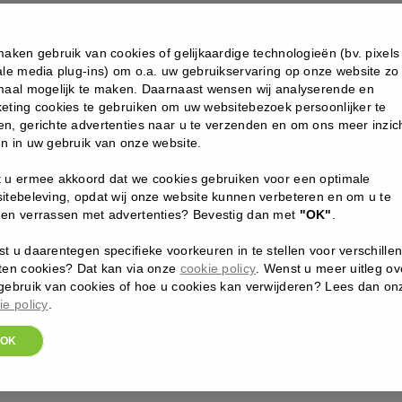
correctives
-
maken gebruik van cookies of gelijkaardige technologieën (bv. pixels
Vitamine
ale media plug-ins) om o.a. uw gebruikservaring op onze website zo
B3
maal mogelijk te maken. Daarnaast wensen wij analyserende en
brightening
eting cookies te gebruiken om uw websitebezoek persoonlijker te
serum
n, gerichte advertenties naar u te verzenden en om ons meer inzich
aantal
n in uw gebruik van onze website.
 u ermee akkoord dat we cookies gebruiken voor een optimale
itebeleving, opdat wij onze website kunnen verbeteren en om u te
en verrassen met advertenties? Bevestig dan met
"OK"
.
t u daarentegen specifieke voorkeuren in te stellen voor verschille
ten cookies? Dat kan via onze
cookie policy
. Wenst u meer uitleg ov
gebruik van cookies of hoe u cookies kan verwijderen? Lees dan on
ie policy
.
OK