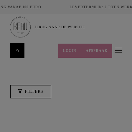
NG VANAF 100 EURO
LEVERTERMIJN: 2 TOT 5 WER
ZOEKEN
TERUG NAAR DE WEBSITE
LOGIN
AFSPRAAK
FILTERS
HUIDCONDITIES
MERKEN
PRIJS
FILTERS
€
8,00
€
495,00