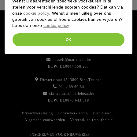
Wenst u daarentegen specifieke voorkeuren in te
stellen voor verschillende soorten cookies? Dat kan via
onze
cookie policy
. Wenst u meer uitleg over ons
gebruik van cookies of hoe u cookies kan verwijderen?
Lees dan onze
cookie policy
.
OK
Bampslaan 13, 3500 Hasselt
011 / 24 29 09
hasselt@marlebeau.be
BTW:
BE0844.158.237
Diesterstraat 15, 3800 Sint-Truiden
011 / 69 69 84
sinttruiden@marlebeau.be
BTW:
BE0878.643.519
Privacyverklaring
Cookieverklaring
Disclaimer
Algemene voorwaarden
Verzend- en retourbeleid
INSCHRIJVEN VOOR NIEUWBRIEF