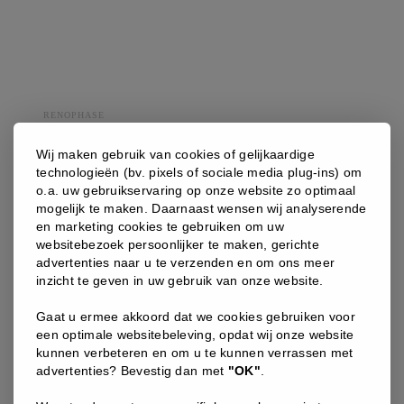
RENOPHASE
R-ELASTINE CRÈME
Wij maken gebruik van cookies of gelijkaardige
Algemene anti-veroudering verzorging: tegen het verlies van
technologieën (bv. pixels of sociale media plug-ins) om
dichtheid van elasticiteit.
o.a. uw gebruikservaring op onze website zo optimaal
mogelijk te maken. Daarnaast wensen wij analyserende
138
en marketing cookies te gebruiken om uw
,00
€
websitebezoek persoonlijker te maken, gerichte
advertenties naar u te verzenden en om ons meer
R-
inzicht te geven in uw gebruik van onze website.
ELASTINE
Gaat u ermee akkoord dat we cookies gebruiken voor
Crème
een optimale websitebeleving, opdat wij onze website
aantal
kunnen verbeteren en om u te kunnen verrassen met
advertenties? Bevestig dan met
"OK"
.