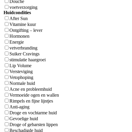
Douche
voetverzorging
Huidcondities
After Sun
Vitamine kuur
Ontgifting – lever
Hormonen
Energie
vetverbranding
Suiker Cravings
stimulatie haargroei
Lip Volume
Versteviging
Vetophoping
Normale huid
Acne en probleemhuid
Vermoeide ogen en wallen
Rimpels en fijne lijntjes
Anti-aging
Droge en vochtarme huid
Gevoelige huid
Droge of gebarsten lippen
Beschadigde huid