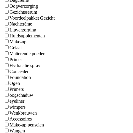
Dagcrème
Oogverzorging
Gezichtsserum
Voordeelpakket Gezicht
Nachtcrème
Lipverzorging
Huidsupplementen
Make-up
Gelaat
Matterende poeders
Primer
Hydratatie spray
Concealer
Foundation
Ogen
Primers
oogschaduw
eyeliner
wimpers
Wenkbrauwen
Accessoires
Make-up penselen
Wangen