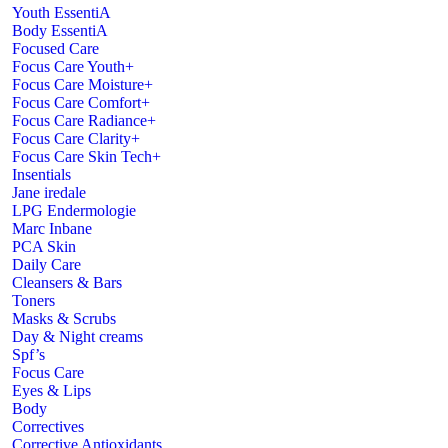
Youth EssentiA
Body EssentiA
Focused Care
Focus Care Youth+
Focus Care Moisture+
Focus Care Comfort+
Focus Care Radiance+
Focus Care Clarity+
Focus Care Skin Tech+
Insentials
Jane iredale
LPG Endermologie
Marc Inbane
PCA Skin
Daily Care
Cleansers & Bars
Toners
Masks & Scrubs
Day & Night creams
Spf’s
Focus Care
Eyes & Lips
Body
Correctives
Corrective Antioxidants