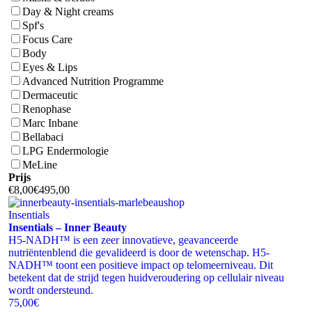
Day & Night creams
Spf's
Focus Care
Body
Eyes & Lips
Advanced Nutrition Programme
Dermaceutic
Renophase
Marc Inbane
Bellabaci
LPG Endermologie
MeLine
Prijs
€
8,00
€
495,00
Insentials
Insentials – Inner Beauty
H5-NADH™ is een zeer innovatieve, geavanceerde
nutriëntenblend die gevalideerd is door de wetenschap. H5-
NADH™ toont een positieve impact op telomeerniveau. Dit
betekent dat de strijd tegen huidveroudering op cellulair niveau
wordt ondersteund.
75
,00
€