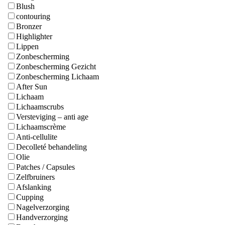
Blush
contouring
Bronzer
Highlighter
Lippen
Zonbescherming
Zonbescherming Gezicht
Zonbescherming Lichaam
After Sun
Lichaam
Lichaamscrubs
Versteviging – anti age
Lichaamscrème
Anti-cellulite
Decolleté behandeling
Olie
Patches / Capsules
Zelfbruiners
Afslanking
Cupping
Nagelverzorging
Handverzorging