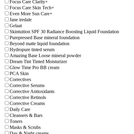
Focus Care Clarity+
Focus Care Skin Tech+
Even More Sun Care+
Jane iredale
Gelaat
Skintuition SPF 30 Radiance Boosting Liquid Foundation
Purepressed Base mineral foundation
Beyond matte liquid foundation
Hydropure tinted serum
Amazing Base Loose mineral powder
Dream Tint Tinted Moisturizer
Glow Time Pro BB cream
PCA Skin
Correctives
Corrective Serums
Corrective Antioxidants
Corrective Retinols
Corrective Creams
Daily Care
Cleansers & Bars
Toners
Masks & Scrubs
Day & Night creams