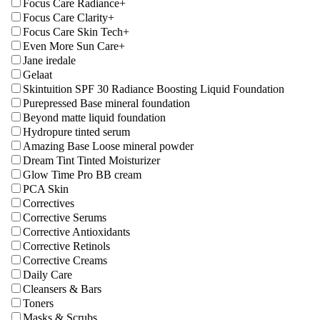
Focus Care Radiance+
Focus Care Clarity+
Focus Care Skin Tech+
Even More Sun Care+
Jane iredale
Gelaat
Skintuition SPF 30 Radiance Boosting Liquid Foundation
Purepressed Base mineral foundation
Beyond matte liquid foundation
Hydropure tinted serum
Amazing Base Loose mineral powder
Dream Tint Tinted Moisturizer
Glow Time Pro BB cream
PCA Skin
Correctives
Corrective Serums
Corrective Antioxidants
Corrective Retinols
Corrective Creams
Daily Care
Cleansers & Bars
Toners
Masks & Scrubs