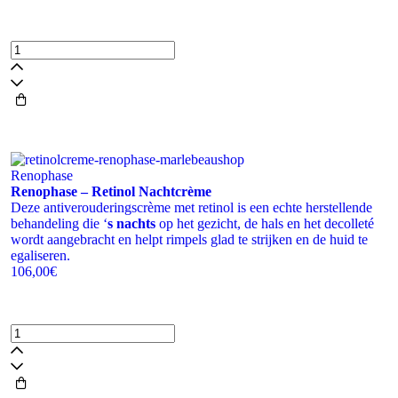
Insentials
-
Inner
Beauty
aantal
Renophase
Renophase – Retinol Nachtcrème
Deze antiverouderingscrème met retinol is een echte herstellende
behandeling die ‘
s nachts
op het gezicht, de hals en het decolleté
wordt aangebracht en helpt rimpels glad te strijken en de huid te
egaliseren.
106
,00
€
Renophase
-
Retinol
Nachtcrème
aantal