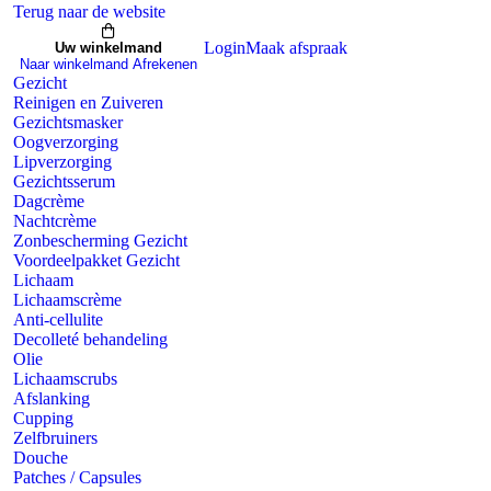
Zonbescherming Gezicht
Terug naar de website
Voordeelpakket Gezicht
Login
Maak
afspraak
Lichaam
Uw winkelmand
Naar winkelmand
Afrekenen
Lichaamscrème
Gezicht
Anti-cellulite
Reinigen en Zuiveren
Decolleté behandeling
Gezichtsmasker
Olie
Oogverzorging
Lichaamscrubs
Lipverzorging
Afslanking
Gezichtsserum
Cupping
Dagcrème
Zelfbruiners
Nachtcrème
Douche
Zonbescherming Gezicht
Patches / Capsules
Voordeelpakket Gezicht
Make-up
Lichaam
Gelaat
Lichaamscrème
Primer
Anti-cellulite
Concealer
Decolleté behandeling
Foundation
Olie
Hydratatie spray
Lichaamscrubs
Matterende poeders
Afslanking
contouring
Cupping
Wangen
Zelfbruiners
Blush
Douche
Bronzer
Patches / Capsules
Highlighter