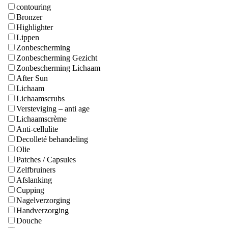
contouring
Bronzer
Highlighter
Lippen
Zonbescherming
Zonbescherming Gezicht
Zonbescherming Lichaam
After Sun
Lichaam
Lichaamscrubs
Versteviging – anti age
Lichaamscrème
Anti-cellulite
Decolleté behandeling
Olie
Patches / Capsules
Zelfbruiners
Afslanking
Cupping
Nagelverzorging
Handverzorging
Douche