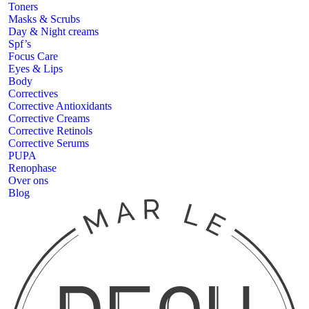
Toners
PUPA
Masks & Scrubs
Renophase
Day & Night creams
Over ons
Spf’s
Blog
Focus Care
Eyes & Lips
Body
Correctives
Corrective Antioxidants
Corrective Creams
Corrective Retinols
Corrective Serums
PUPA
Renophase
Over ons
Blog