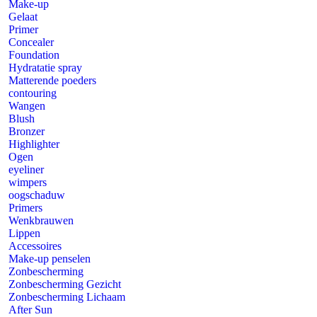
Make-up
Ogen
Gelaat
eyeliner
Primer
wimpers
Concealer
oogschaduw
Foundation
Primers
Hydratatie spray
Wenkbrauwen
Matterende poeders
Lippen
contouring
Accessoires
Wangen
Make-up penselen
Blush
Zonbescherming
Bronzer
Zonbescherming Gezicht
Highlighter
Zonbescherming Lichaam
Ogen
After Sun
eyeliner
Zelfbruiners
wimpers
Merken
oogschaduw
Advanced Nutrition Programme
Primers
Bellabaci
Wenkbrauwen
Dermaceutic
Lippen
Environ
Accessoires
Even More Sun Care+
Make-up penselen
Essential Care
Zonbescherming
Skin EssentiA
Zonbescherming Gezicht
Youth EssentiA
Zonbescherming Lichaam
Body EssentiA
After Sun
Focused Care