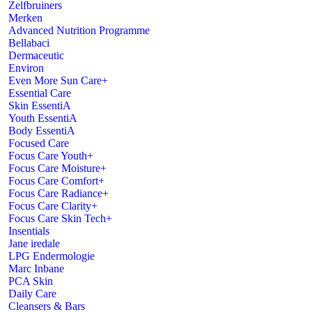
Zelfbruiners
Focus Care Youth+
Merken
Focus Care Moisture+
Advanced Nutrition Programme
Focus Care Comfort+
Bellabaci
Focus Care Radiance+
Dermaceutic
Focus Care Clarity+
Environ
Focus Care Skin Tech+
Even More Sun Care+
Insentials
Essential Care
Jane iredale
Skin EssentiA
LPG Endermologie
Youth EssentiA
Marc Inbane
Body EssentiA
PCA Skin
Focused Care
Daily Care
Focus Care Youth+
Cleansers & Bars
Focus Care Moisture+
Toners
Focus Care Comfort+
Masks & Scrubs
Focus Care Radiance+
Day & Night creams
Focus Care Clarity+
Spf’s
Focus Care Skin Tech+
Focus Care
Insentials
Eyes & Lips
Jane iredale
Body
LPG Endermologie
Correctives
Marc Inbane
Corrective Antioxidants
PCA Skin
Corrective Creams
Daily Care
Corrective Retinols
Cleansers & Bars
Corrective Serums