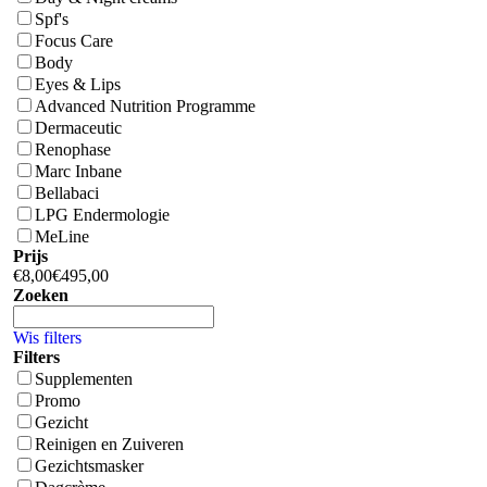
Spf's
Focus Care
Body
Eyes & Lips
Advanced Nutrition Programme
Dermaceutic
Renophase
Marc Inbane
Bellabaci
LPG Endermologie
MeLine
Prijs
€
8,00
€
495,00
Zoeken
Wis filters
Filters
Supplementen
Promo
Gezicht
Reinigen en Zuiveren
Gezichtsmasker