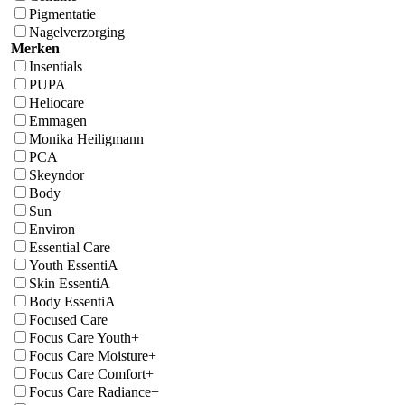
Pigmentatie
Nagelverzorging
Merken
Insentials
PUPA
Heliocare
Emmagen
Monika Heiligmann
PCA
Skeyndor
Body
Sun
Environ
Essential Care
Youth EssentiA
Skin EssentiA
Body EssentiA
Focused Care
Focus Care Youth+
Focus Care Moisture+
Focus Care Comfort+
Focus Care Radiance+