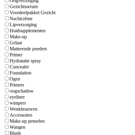
Oogverzorging
Gezichtsserum
Voordeelpakket Gezicht
Nachtcrème
Lipverzorging
Huidsupplementen
Make-up
Gelaat
Matterende poeders
Primer
Hydratatie spray
Concealer
Foundation
Ogen
Primers
oogschaduw
eyeliner
wimpers
Wenkbrauwen
Accessoires
Make-up penselen
Wangen
Blush