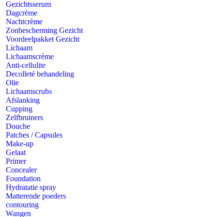
Gezichtsserum
Dagcrème
Nachtcrème
Zonbescherming Gezicht
Voordeelpakket Gezicht
Lichaam
Lichaamscrème
Anti-cellulite
Decolleté behandeling
Olie
Lichaamscrubs
Afslanking
Cupping
Zelfbruiners
Douche
Patches / Capsules
Make-up
Gelaat
Primer
Concealer
Foundation
Hydratatie spray
Matterende poeders
contouring
Wangen