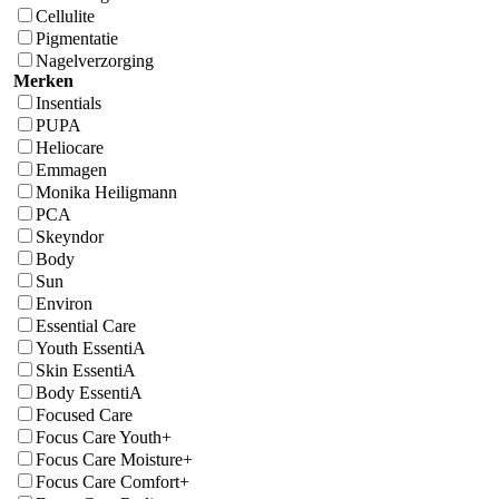
Cellulite
Pigmentatie
Nagelverzorging
Merken
Insentials
PUPA
Heliocare
Emmagen
Monika Heiligmann
PCA
Skeyndor
Body
Sun
Environ
Essential Care
Youth EssentiA
Skin EssentiA
Body EssentiA
Focused Care
Focus Care Youth+
Focus Care Moisture+
Focus Care Comfort+