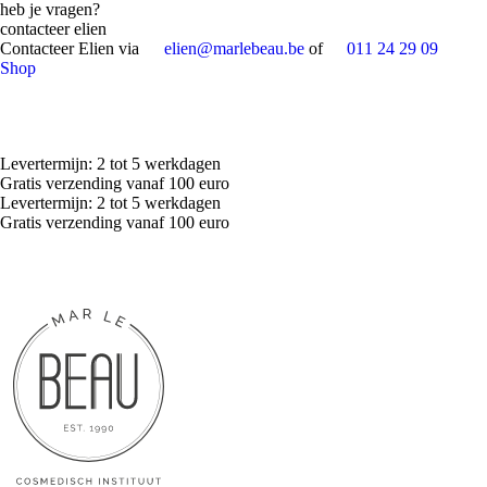
heb je vragen?
contacteer elien
Contacteer Elien via
elien@marlebeau.be
of
011 24 29 09
Shop
Levertermijn: 2 tot 5 werkdagen
Gratis verzending vanaf 100 euro
Levertermijn: 2 tot 5 werkdagen
Gratis verzending vanaf 100 euro
Terug naar de website
Login
Maak
afspraak
Uw winkelmand
Naar winkelmand
Afrekenen
Gezicht
Reinigen en Zuiveren
Gezichtsmasker
Oogverzorging
Lipverzorging
Gezichtsserum
Dagcrème
Nachtcrème