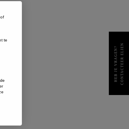
 of
t te
CONTACTEER ELIEN
HEB JE VRAGEN?
nde
er
ze