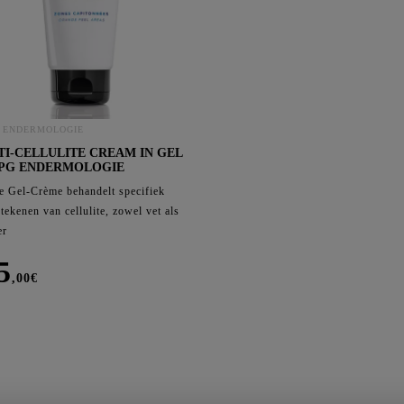
Cor
C
C
C
C
 ENDERMOLOGIE
TI-CELLULITE CREAM IN GEL
LPG ENDERMOLOGIE
e Gel-Crème behandelt specifiek
 tekenen van cellulite, zowel vet als
er
5
,00
€
-
ulite
am