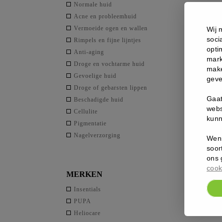
Gel
Normale huid
-
Acne en probleemhuid
LP
Vermoeide ogen en wallen
Wij 
End
soci
Rimpels en fijne lijntjes
aant
opti
Anti-aging
mark
Droge en vochtarme huid
make
Gevoelige huid
geve
Droge of gebarsten lippen
Gaat
Beschadigde huid
webs
Cellulite
kunn
Pigmentatie
Nagelverzorging
Wens
soor
ons 
cook
MERKEN
Insentials
PUPA
Heliocare