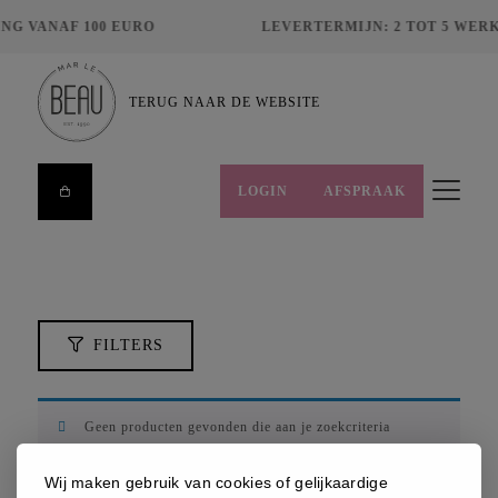
NG VANAF 100 EURO
LEVERTERMIJN: 2 TOT 5 WER
ZOEKEN
TERUG NAAR DE WEBSITE
LOGIN
AFSPRAAK
FILTERS
HUIDCONDITIES
MERKEN
PRIJS
FILTERS
€
8,00
€
495,00
Geen producten gevonden die aan je zoekcriteria
voldoen.
Wij maken gebruik van cookies of gelijkaardige