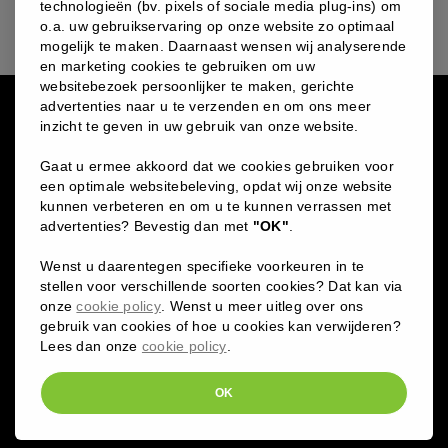
technologieën (bv. pixels of sociale media plug-ins) om
o.a. uw gebruikservaring op onze website zo optimaal
mogelijk te maken. Daarnaast wensen wij analyserende
en marketing cookies te gebruiken om uw
websitebezoek persoonlijker te maken, gerichte
advertenties naar u te verzenden en om ons meer
inzicht te geven in uw gebruik van onze website.
Gaat u ermee akkoord dat we cookies gebruiken voor
een optimale websitebeleving, opdat wij onze website
kunnen verbeteren en om u te kunnen verrassen met
advertenties? Bevestig dan met
"OK"
.
Wenst u daarentegen specifieke voorkeuren in te
stellen voor verschillende soorten cookies? Dat kan via
Bampslaan 13, 3500 Hasselt
onze
cookie policy
. Wenst u meer uitleg over ons
011 / 24 29 09
gebruik van cookies of hoe u cookies kan verwijderen?
hasselt@marlebeau.be
Lees dan onze
cookie policy
.
BTW:
BE0844.158.237
OK
Diesterstraat 15, 3800 Sint-Truiden
011 / 69 69 84