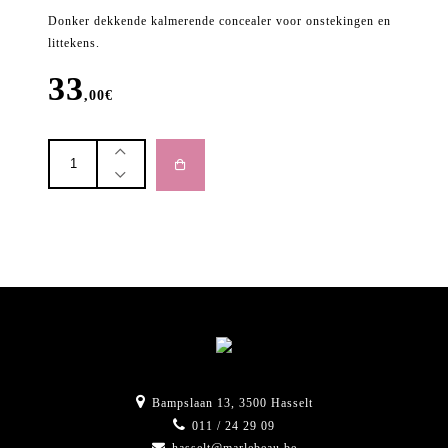
Donker dekkende kalmerende concealer voor onstekingen en
littekens.
33
,00
€
DISAPPEAR
CONCEALER
-
Dark
aantal
Bampslaan 13, 3500 Hasselt
011 / 24 29 09
hasselt@marlebeau.be