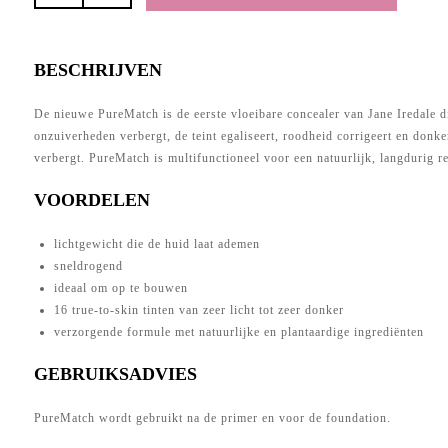
-
PureMatch
Concealer
BESCHRIJVEN
-
5W
De nieuwe PureMatch is de eerste vloeibare concealer van Jane Iredale d
aantal
onzuiverheden verbergt, de teint egaliseert, roodheid corrigeert en donk
verbergt. PureMatch is multifunctioneel voor een natuurlijk, langdurig re
VOORDELEN
lichtgewicht die de huid laat ademen
sneldrogend
ideaal om op te bouwen
16 true-to-skin tinten van zeer licht tot zeer donker
verzorgende formule met natuurlijke en plantaardige ingrediënten
GEBRUIKSADVIES
PureMatch wordt gebruikt na de primer en voor de foundation.