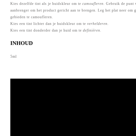
Kies dezelfde tint als je huidskleur om te
camoufleren
. Gebruik de punt 
aanbrenger om het product gericht aan te brengen. Leg het plat neer om g
gebieden te camoufleren.
Kies een tint lichter dan je huidskleur om te
verhelderen
.
Kies een tint donderder dan je huid om te
definiëren.
INHOUD
5ml