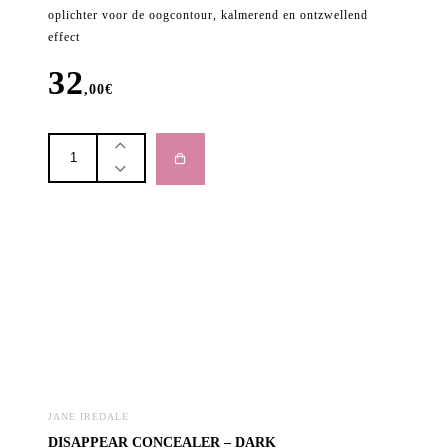
oplichter voor de oogcontour, kalmerend en ontzwellend
effect
32
,00
€
ACTIVE
LIGHT
UNDER-
EYE
CONCEALER
2
-
Darker
Yellow
aantal
JANE IREDALE
DISAPPEAR CONCEALER – DARK