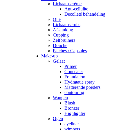
Lichaamscrème
Anti-cellulite
Decolleté behandeling
Olie
Lichaamscrubs
Afslanking
Cupping
Zelfbruiners
Douche
Patches / Capsules
Make-up
Gelaat
Primer
Concealer
Foundation
Hydratatie spray
Matterende poeders
contouring
Wangen
Blush
Bronzer
Highlighter
Ogen
eyeliner
wimpers