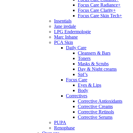
Focus Care Radiance+
Focus Care Clarity+
Focus Care Skin Tech+
Insentials
Jane iredale
LPG Endermologie
Marc Inbane
PCA Skin
Daily Care
Cleansers & Bars
Toners
Masks & Scrubs
Day & Night creams
Spf’s
Focus Care
Eyes & Lips
Body
Correctives
Corrective Antioxidants
Corrective Creams
Corrective Retinols
Corrective Serums
PUPA
Renophase