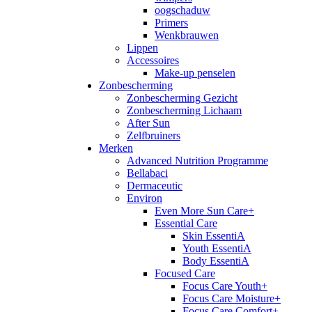
oogschaduw
Primers
Wenkbrauwen
Lippen
Accessoires
Make-up penselen
Zonbescherming
Zonbescherming Gezicht
Zonbescherming Lichaam
After Sun
Zelfbruiners
Merken
Advanced Nutrition Programme
Bellabaci
Dermaceutic
Environ
Even More Sun Care+
Essential Care
Skin EssentiA
Youth EssentiA
Body EssentiA
Focused Care
Focus Care Youth+
Focus Care Moisture+
Focus Care Comfort+